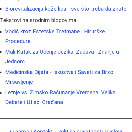
Biorevitalizacija kože lica - sve što treba da znate
Tekstovi na srodnim blogovima
Vodič kroz Estetske Tretmane i Hirurške
Procedure
Mali Kutak za Učenje Jezika: Zabava i Znanje u
Jednom
Medicinska Dijeta - Iskustva i Saveti za Brzo
Mršavljenje
Letnje vs. Zimsko Računanje Vremena: Velika
Debate i Utisci Građana
O nama
|
Kontakt
|
Politika privatnosti
|
Uslovi