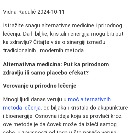
Vidna Radulić
2024-10-11
Istražite snagu alternativne medicine i prirodnog
lečenja. Da li biljke, kristali i energija mogu biti put
ka zdravlju? Čitajte više o sinergiji između
tradicionalnih i modernih metoda.
Alternativna medicina: Put ka prirodnom
zdravlju ili samo placebo efekat?
Verovanje u prirodno lečenje
Mnogi ljudi danas veruju u
moć alternativnih
metoda lečenja
, od biljaka i kristala do akupunkture
i bioenergije. Osnovna ideja koja se provlači kroz
ove metode je da čovek može da izleči samog
sebe, u zavisnosti od toga u šta najviše veruje.