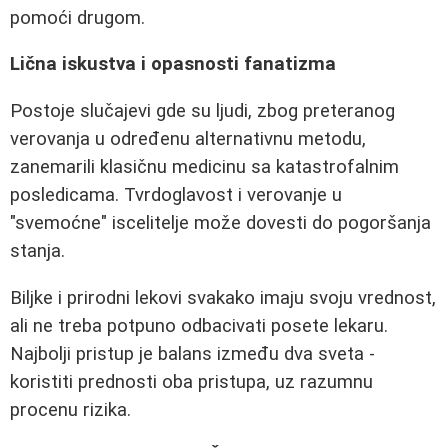
pomoći drugom.
Lična iskustva i opasnosti fanatizma
Postoje slučajevi gde su ljudi, zbog preteranog
verovanja u određenu alternativnu metodu,
zanemarili klasičnu medicinu sa katastrofalnim
posledicama. Tvrdoglavost i verovanje u
"svemoćne" iscelitelje može dovesti do pogoršanja
stanja.
Biljke i prirodni lekovi svakako imaju svoju vrednost,
ali ne treba potpuno odbacivati posete lekaru.
Najbolji pristup je balans između dva sveta -
koristiti prednosti oba pristupa, uz razumnu
procenu rizika.