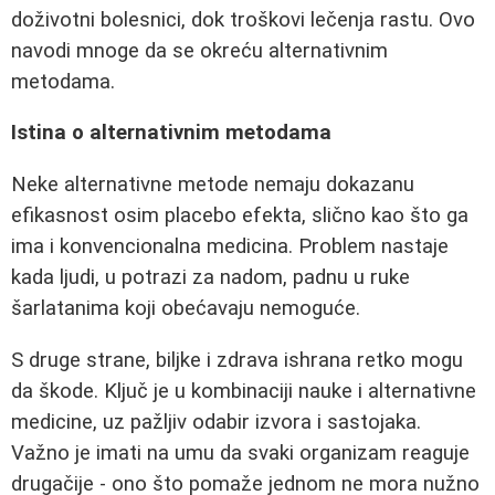
doživotni bolesnici, dok troškovi lečenja rastu. Ovo
navodi mnoge da se okreću alternativnim
metodama.
Istina o alternativnim metodama
Neke alternativne metode nemaju dokazanu
efikasnost osim placebo efekta, slično kao što ga
ima i konvencionalna medicina. Problem nastaje
kada ljudi, u potrazi za nadom, padnu u ruke
šarlatanima koji obećavaju nemoguće.
S druge strane, biljke i zdrava ishrana retko mogu
da škode. Ključ je u kombinaciji nauke i alternativne
medicine, uz pažljiv odabir izvora i sastojaka.
Važno je imati na umu da svaki organizam reaguje
drugačije - ono što pomaže jednom ne mora nužno