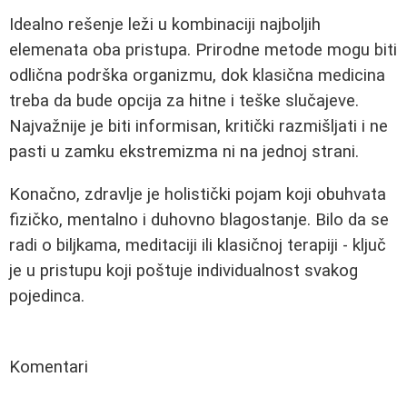
Idealno rešenje leži u kombinaciji najboljih
elemenata oba pristupa. Prirodne metode mogu biti
odlična podrška organizmu, dok klasična medicina
treba da bude opcija za hitne i teške slučajeve.
Najvažnije je biti informisan, kritički razmišljati i ne
pasti u zamku ekstremizma ni na jednoj strani.
Konačno, zdravlje je holistički pojam koji obuhvata
fizičko, mentalno i duhovno blagostanje. Bilo da se
radi o biljkama, meditaciji ili klasičnoj terapiji - ključ
je u pristupu koji poštuje individualnost svakog
pojedinca.
Komentari