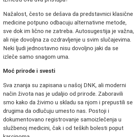
Nažalost, često se dešava da predstavnici klasične
medicine potpuno odbacuju alternativne metode,
sve dok im lično ne zatreba. Autosugestija je važna,
ali nije dovoljna za ozdravljenje u svim slučajevima.
Neki ljudi jednostavno nisu dovoljno jaki da se
izleče samo snagom uma.
Moć prirode i svesti
Sva znanja su zapisana u našoj DNK, ali moderni
način života nas je udaljio od prirode. Zaboravili
smo kako da živimo u skladu sa njom i prepustili se
drugima da odlučuju umesto nas. Postoji i
dokumentovano registrovanje samoizlečenja u
službenoj medicini, čak i od teških bolesti poput
karcinoma.