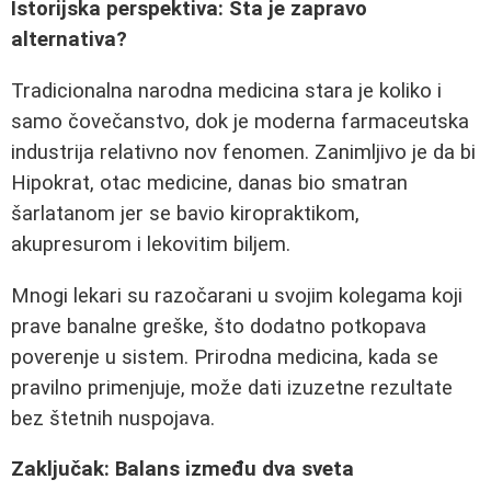
Istorijska perspektiva: Šta je zapravo
alternativa?
Tradicionalna narodna medicina stara je koliko i
samo čovečanstvo, dok je moderna farmaceutska
industrija relativno nov fenomen. Zanimljivo je da bi
Hipokrat, otac medicine, danas bio smatran
šarlatanom jer se bavio kiropraktikom,
akupresurom i lekovitim biljem.
Mnogi lekari su razočarani u svojim kolegama koji
prave banalne greške, što dodatno potkopava
poverenje u sistem. Prirodna medicina, kada se
pravilno primenjuje, može dati izuzetne rezultate
bez štetnih nuspojava.
Zaključak: Balans između dva sveta