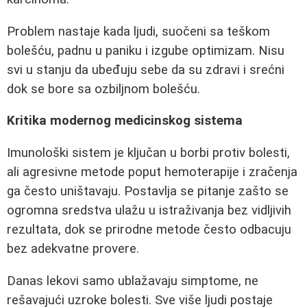
Problem nastaje kada ljudi, suočeni sa teškom
bolešću, padnu u paniku i izgube optimizam. Nisu
svi u stanju da ubeđuju sebe da su zdravi i srećni
dok se bore sa ozbiljnom bolešću.
Kritika modernog medicinskog sistema
Imunološki sistem je ključan u borbi protiv bolesti,
ali agresivne metode poput hemoterapije i zračenja
ga često uništavaju. Postavlja se pitanje zašto se
ogromna sredstva ulažu u istraživanja bez vidljivih
rezultata, dok se prirodne metode često odbacuju
bez adekvatne provere.
Danas lekovi samo ublažavaju simptome, ne
rešavajući uzroke bolesti. Sve više ljudi postaje