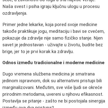
Naša svest i psiha igraju ključnu ulogu u procesu
ozdravljenja.
Primer jedne lekarke, koja pored svoje medicine
takođe praktikuje jogu, meditaciju i bavi se cvećem,
pokazuje da zdravlje nije samo fizičko stanje. Njen
savet je jednostavan - uživajte u životu, budite bez
brige, jer to je prvi korak ka zdravlju.
Odnos između tradicionalne i moderne medicine
Dugo vremena službena medicina je smatrana
jedinom ispravnom, dok su alternativni pristupi bili
marginalizovani. Međutim, sve više ljudi se okreće
prirodnim metodama, uvereni u njihovu efikasnost.
Postavlja se pitanje - zašto ne bi postojala sinergija
između ova dva pristupa?