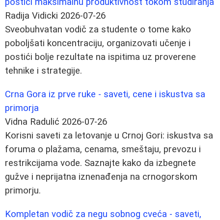
postići maksimalnu produktivnost tokom studiranja
Radija Vidicki
2026-07-26
Sveobuhvatan vodič za studente o tome kako
poboljšati koncentraciju, organizovati učenje i
postići bolje rezultate na ispitima uz proverene
tehnike i strategije.
Crna Gora iz prve ruke - saveti, cene i iskustva sa
primorja
Vidna Radulić
2026-07-26
Korisni saveti za letovanje u Crnoj Gori: iskustva sa
foruma o plažama, cenama, smeštaju, prevozu i
restrikcijama vode. Saznajte kako da izbegnete
gužve i neprijatna iznenađenja na crnogorskom
primorju.
Kompletan vodič za negu sobnog cveća - saveti,