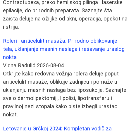
Contractubexa, preko hemijskog pilinga i laserske
epilacije, do prirodnih preparata. Saznajte šta
zaista deluje na ožiljke od akni, operacija, opekotina
i strija.
Roleri i anticelulit masaža: Prirodno oblikovanje
tela, uklanjanje masnih naslaga i rešavanje uraslog
nokta
Vidna Radulić
2026-08-04
Otkrijte kako redovna vožnja rolera deluje poput
anticelulit masaže, oblikuje zadnjicu i pomaže u
uklanjanju masnih naslaga bez liposukcije. Saznajte
sve o dermolipektomiji, lipolizi, lipotransferu i
pravilnoj nezi stopala kako biste izbegli urastao
nokat.
Letovanje u Grčkoj 2024: Kompletan vodič za