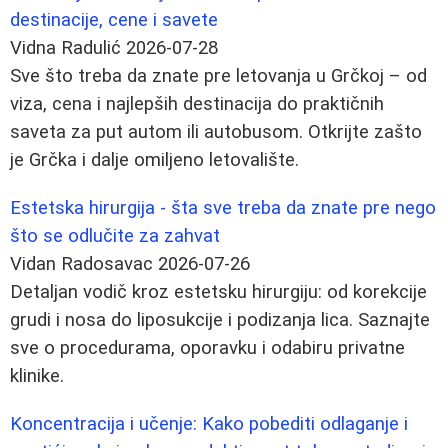
destinacije, cene i savete
Vidna Radulić
2026-07-28
Sve što treba da znate pre letovanja u Grčkoj – od
viza, cena i najlepših destinacija do praktičnih
saveta za put autom ili autobusom. Otkrijte zašto
je Grčka i dalje omiljeno letovalište.
Estetska hirurgija - šta sve treba da znate pre nego
što se odlučite za zahvat
Vidan Radosavac
2026-07-26
Detaljan vodič kroz estetsku hirurgiju: od korekcije
grudi i nosa do liposukcije i podizanja lica. Saznajte
sve o procedurama, oporavku i odabiru privatne
klinike.
Koncentracija i učenje: Kako pobediti odlaganje i