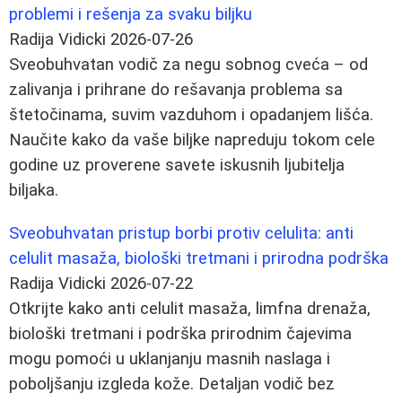
problemi i rešenja za svaku biljku
Radija Vidicki
2026-07-26
Sveobuhvatan vodič za negu sobnog cveća – od
zalivanja i prihrane do rešavanja problema sa
štetočinama, suvim vazduhom i opadanjem lišća.
Naučite kako da vaše biljke napreduju tokom cele
godine uz proverene savete iskusnih ljubitelja
biljaka.
Sveobuhvatan pristup borbi protiv celulita: anti
celulit masaža, biološki tretmani i prirodna podrška
Radija Vidicki
2026-07-22
Otkrijte kako anti celulit masaža, limfna drenaža,
biološki tretmani i podrška prirodnim čajevima
mogu pomoći u uklanjanju masnih naslaga i
poboljšanju izgleda kože. Detaljan vodič bez