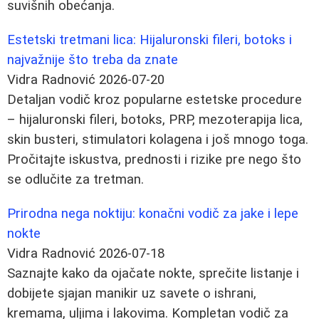
suvišnih obećanja.
Estetski tretmani lica: Hijaluronski fileri, botoks i
najvažnije što treba da znate
Vidra Radnović
2026-07-20
Detaljan vodič kroz popularne estetske procedure
– hijaluronski fileri, botoks, PRP, mezoterapija lica,
skin busteri, stimulatori kolagena i još mnogo toga.
Pročitajte iskustva, prednosti i rizike pre nego što
se odlučite za tretman.
Prirodna nega noktiju: konačni vodič za jake i lepe
nokte
Vidra Radnović
2026-07-18
Saznajte kako da ojačate nokte, sprečite listanje i
dobijete sjajan manikir uz savete o ishrani,
kremama, uljima i lakovima. Kompletan vodič za