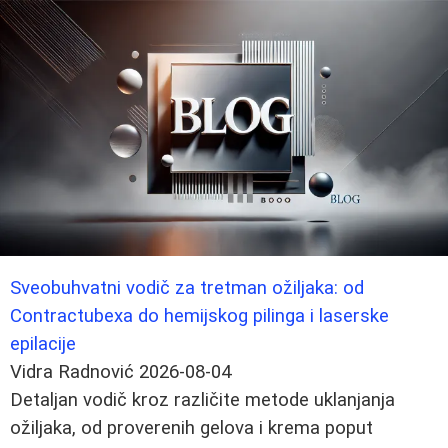
Sveobuhvatni vodič za tretman ožiljaka: od
Contractubexa do hemijskog pilinga i laserske
epilacije
Vidra Radnović
2026-08-04
Detaljan vodič kroz različite metode uklanjanja
ožiljaka, od proverenih gelova i krema poput