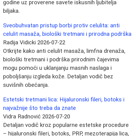
godine uz proverene savete iskusnih ljubitelja
biljaka.
Sveobuhvatan pristup borbi protiv celulita: anti
celulit masaža, biološki tretmani i prirodna podrška
Radija Vidicki
2026-07-22
Otkrijte kako anti celulit masaža, limfna drenaža,
biološki tretmani i podrška prirodnim čajevima
mogu pomoći u uklanjanju masnih naslaga i
poboljšanju izgleda kože. Detaljan vodič bez
suvišnih obećanja.
Estetski tretmani lica: Hijaluronski fileri, botoks i
najvažnije što treba da znate
Vidra Radnović
2026-07-20
Detaljan vodič kroz popularne estetske procedure
– hijaluronski fileri, botoks, PRP, mezoterapija lica,