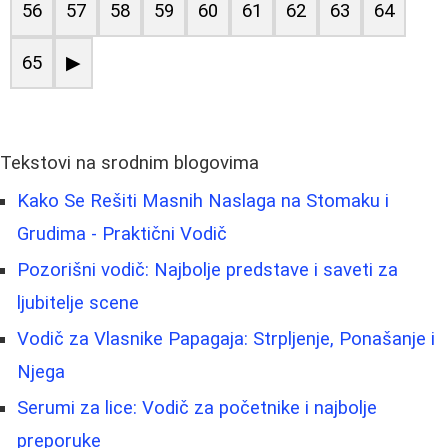
56
57
58
59
60
61
62
63
64
65
▶
Tekstovi na srodnim blogovima
Kako Se Rešiti Masnih Naslaga na Stomaku i
Grudima - Praktični Vodič
Pozorišni vodič: Najbolje predstave i saveti za
ljubitelje scene
Vodič za Vlasnike Papagaja: Strpljenje, Ponašanje i
Njega
Serumi za lice: Vodič za početnike i najbolje
preporuke