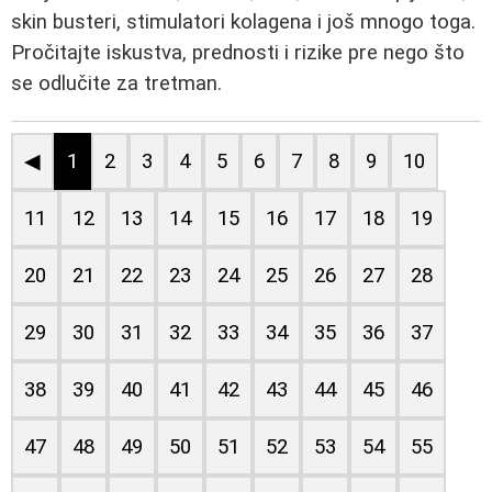
skin busteri, stimulatori kolagena i još mnogo toga.
Pročitajte iskustva, prednosti i rizike pre nego što
se odlučite za tretman.
◀
1
2
3
4
5
6
7
8
9
10
11
12
13
14
15
16
17
18
19
20
21
22
23
24
25
26
27
28
29
30
31
32
33
34
35
36
37
38
39
40
41
42
43
44
45
46
47
48
49
50
51
52
53
54
55