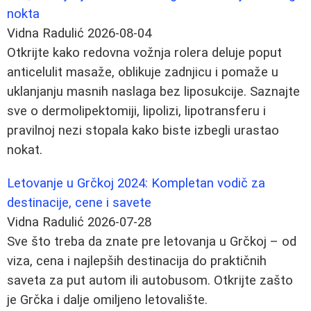
nokta
Vidna Radulić
2026-08-04
Otkrijte kako redovna vožnja rolera deluje poput
anticelulit masaže, oblikuje zadnjicu i pomaže u
uklanjanju masnih naslaga bez liposukcije. Saznajte
sve o dermolipektomiji, lipolizi, lipotransferu i
pravilnoj nezi stopala kako biste izbegli urastao
nokat.
Letovanje u Grčkoj 2024: Kompletan vodič za
destinacije, cene i savete
Vidna Radulić
2026-07-28
Sve što treba da znate pre letovanja u Grčkoj – od
viza, cena i najlepših destinacija do praktičnih
saveta za put autom ili autobusom. Otkrijte zašto
je Grčka i dalje omiljeno letovalište.