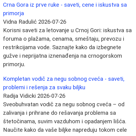
Crna Gora iz prve ruke - saveti, cene i iskustva sa
primorja
Vidna Radulić
2026-07-26
Korisni saveti za letovanje u Crnoj Gori: iskustva sa
foruma o plažama, cenama, smeštaju, prevozu i
restrikcijama vode. Saznajte kako da izbegnete
gužve i neprijatna iznenađenja na crnogorskom
primorju.
Kompletan vodič za negu sobnog cveća - saveti,
problemi i rešenja za svaku biljku
Radija Vidicki
2026-07-26
Sveobuhvatan vodič za negu sobnog cveća – od
zalivanja i prihrane do rešavanja problema sa
štetočinama, suvim vazduhom i opadanjem lišća.
Naučite kako da vaše biljke napreduju tokom cele