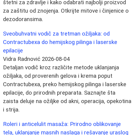
štetni za zdravlje i kako odabrati najbolji proizvod
za zaštitu od znojenja. Otkrijte mitove i činjenice o
dezodoransima.
Sveobuhvatni vodič za tretman ožiljaka: od
Contractubexa do hemijskog pilinga i laserske
epilacije
Vidra Radnović
2026-08-04
Detaljan vodič kroz različite metode uklanjanja
ožiljaka, od proverenih gelova i krema poput
Contractubexa, preko hemijskog pilinga i laserske
epilacije, do prirodnih preparata. Saznajte šta
zaista deluje na ožiljke od akni, operacija, opekotina
i strija.
Roleri i anticelulit masaža: Prirodno oblikovanje
tela, uklanjanje masnih naslaga i rešavanje uraslog