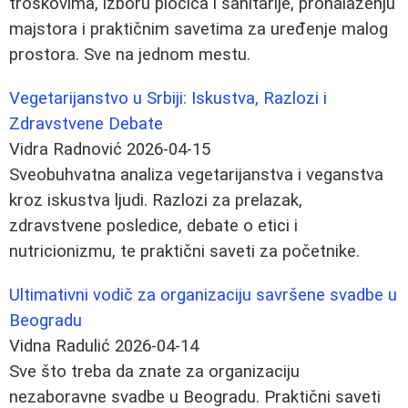
troškovima, izboru pločica i sanitarije, pronalaženju
majstora i praktičnim savetima za uređenje malog
prostora. Sve na jednom mestu.
Vegetarijanstvo u Srbiji: Iskustva, Razlozi i
Zdravstvene Debate
Vidra Radnović
2026-04-15
Sveobuhvatna analiza vegetarijanstva i veganstva
kroz iskustva ljudi. Razlozi za prelazak,
zdravstvene posledice, debate o etici i
nutricionizmu, te praktični saveti za početnike.
Ultimativni vodič za organizaciju savršene svadbe u
Beogradu
Vidna Radulić
2026-04-14
Sve što treba da znate za organizaciju
nezaboravne svadbe u Beogradu. Praktični saveti