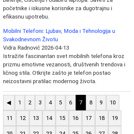
početnike i iskusne korisnike za dugotrajnu i
efikasnu upotrebu.
Mobilni Telefoni: Ljubav, Moda i Tehnologija u
Svakodnevnom Životu
Vidra Radnović
2026-04-13
Istražite fascinantan svet mobilnih telefona kroz
prizmu emotivne vezanosti, društvenih trendova i
ličnog stila. Otkrijte zašto je telefon postao
neizostavni pratilac modernog života.
◀
1
2
3
4
5
6
7
8
9
10
11
12
13
14
15
16
17
18
19
20
21
22
23
24
25
26
27
28