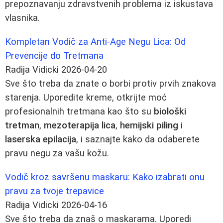
prepoznavanju zdravstvenih problema iz iskustava
vlasnika.
Kompletan Vodič za Anti-Age Negu Lica: Od
Prevencije do Tretmana
Radija Vidicki
2026-04-20
Sve što treba da znate o borbi protiv prvih znakova
starenja. Uporedite kreme, otkrijte moć
profesionalnih tretmana kao što su
biološki
tretman
,
mezoterapija lica
,
hemijski piling
i
laserska epilacija
, i saznajte kako da odaberete
pravu negu za vašu kožu.
Vodič kroz savršenu maskaru: Kako izabrati onu
pravu za tvoje trepavice
Radija Vidicki
2026-04-16
Sve što treba da znaš o maskarama. Uporedi