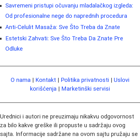
Savremeni pristupi očuvanju mladalačkog izgleda:
Od profesionalne nege do naprednih procedura
Anti-Celulit Masaža: Sve Što Treba da Znate
Estetski Zahvati: Sve Što Treba Da Znate Pre
Odluke
O nama
|
Kontakt
|
Politika privatnosti
|
Uslovi
korišćenja
|
Marketinški servisi
Urednici i autori ne preuzimaju nikakvu odgovornost
za bilo kakve greške ili propuste u sadržaju ovog
sajta. Informacije sadržane na ovom sajtu pružaju se