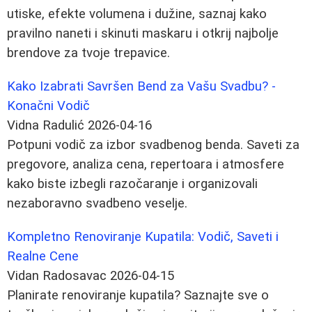
utiske, efekte volumena i dužine, saznaj kako
pravilno naneti i skinuti maskaru i otkrij najbolje
brendove za tvoje trepavice.
Kako Izabrati Savršen Bend za Vašu Svadbu? -
Konačni Vodič
Vidna Radulić
2026-04-16
Potpuni vodič za izbor svadbenog benda. Saveti za
pregovore, analiza cena, repertoara i atmosfere
kako biste izbegli razočaranje i organizovali
nezaboravno svadbeno veselje.
Kompletno Renoviranje Kupatila: Vodič, Saveti i
Realne Cene
Vidan Radosavac
2026-04-15
Planirate renoviranje kupatila? Saznajte sve o