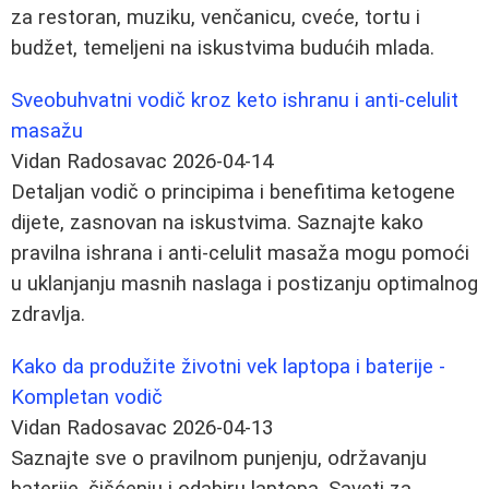
za restoran, muziku, venčanicu, cveće, tortu i
budžet, temeljeni na iskustvima budućih mlada.
Sveobuhvatni vodič kroz keto ishranu i anti-celulit
masažu
Vidan Radosavac
2026-04-14
Detaljan vodič o principima i benefitima ketogene
dijete, zasnovan na iskustvima. Saznajte kako
pravilna ishrana i anti-celulit masaža mogu pomoći
u uklanjanju masnih naslaga i postizanju optimalnog
zdravlja.
Kako da produžite životni vek laptopa i baterije -
Kompletan vodič
Vidan Radosavac
2026-04-13
Saznajte sve o pravilnom punjenju, održavanju
baterije, čišćenju i odabiru laptopa. Saveti za