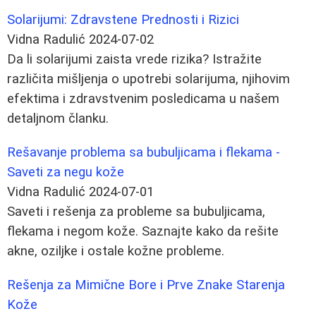
Solarijumi: Zdravstene Prednosti i Rizici
Vidna Radulić
2024-07-02
Da li solarijumi zaista vrede rizika? Istražite
različita mišljenja o upotrebi solarijuma, njihovim
efektima i zdravstvenim posledicama u našem
detaljnom članku.
Rešavanje problema sa bubuljicama i flekama -
Saveti za negu kože
Vidna Radulić
2024-07-01
Saveti i rešenja za probleme sa bubuljicama,
flekama i negom kože. Saznajte kako da rešite
akne, oziljke i ostale kožne probleme.
Rešenja za Mimične Bore i Prve Znake Starenja
Kože