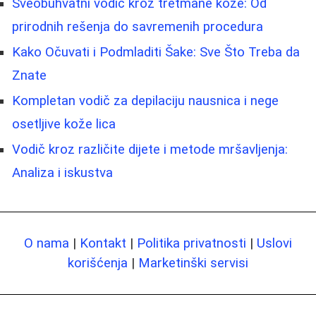
Sveobuhvatni vodič kroz tretmane kože: Od
prirodnih rešenja do savremenih procedura
Kako Očuvati i Podmladiti Šake: Sve Što Treba da
Znate
Kompletan vodič za depilaciju nausnica i nege
osetljive kože lica
Vodič kroz različite dijete i metode mršavljenja:
Analiza i iskustva
O nama
|
Kontakt
|
Politika privatnosti
|
Uslovi
korišćenja
|
Marketinški servisi