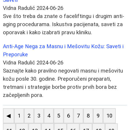
Vidna Radulić
2024-06-26
Sve što treba da znate o faceliftingu i drugim anti-
aging procedurama. Iskustva pacijenata, saveti za
oporavak i kako izabrati pravu kliniku.
Anti-Age Nega za Masnu i Mešovitu Kožu: Saveti i
Preporuke
Vidna Radulić
2024-06-26
Saznajte kako pravilno negovati masnu i mešovitu
kožu posle 30. godine. Preporučeni preparati,
tretmani i strategije borbe protiv prvih bora bez
začepljenih pora.
◀
1
2
3
4
5
6
7
8
9
10