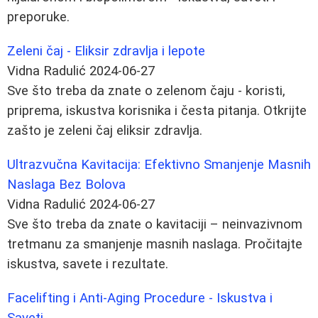
preporuke.
Zeleni čaj - Eliksir zdravlja i lepote
Vidna Radulić
2024-06-27
Sve što treba da znate o zelenom čaju - koristi,
priprema, iskustva korisnika i česta pitanja. Otkrijte
zašto je zeleni čaj eliksir zdravlja.
Ultrazvučna Kavitacija: Efektivno Smanjenje Masnih
Naslaga Bez Bolova
Vidna Radulić
2024-06-27
Sve što treba da znate o kavitaciji – neinvazivnom
tretmanu za smanjenje masnih naslaga. Pročitajte
iskustva, savete i rezultate.
Facelifting i Anti-Aging Procedure - Iskustva i
Saveti