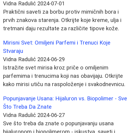
Vidna Radulić
2024-07-01
Praktični saveti za borbu protiv mimičnih bora i
prvih znakova starenja. Otkrijte koje kreme, ulja i
tretmani daju rezultate za različite tipove kože.
Mirisni Svet: Omiljeni Parfemi i Trenuci Koje
Stvaraju
Vidna Radulić
2024-06-29
Istražite svet mirisa kroz priče o omiljenim
parfemima i trenucima koji nas obavijaju. Otkrijte
kako mirisi utiču na raspoloženje i svakodnevnicu.
Popunjavanje Usana: Hijaluron vs. Biopolimer - Sve
Što Treba Da Znate
Vidna Radulić
2024-06-27
Sve što treba da znate o popunjavanju usana
hijaluronom i biopolimerom - iskustva, saveti i