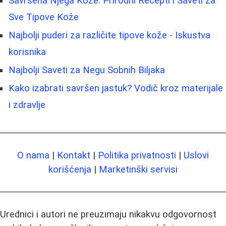
Savršena Njega Kože: Prirodni Recepti i Saveti za
Sve Tipove Kože
Najbolji puderi za različite tipove kože - Iskustva
korisnika
Najbolji Saveti za Negu Sobnih Biljaka
Kako izabrati savršen jastuk? Vodič kroz materijale
i zdravlje
O nama
|
Kontakt
|
Politika privatnosti
|
Uslovi
korišćenja
|
Marketinški servisi
Urednici i autori ne preuzimaju nikakvu odgovornost