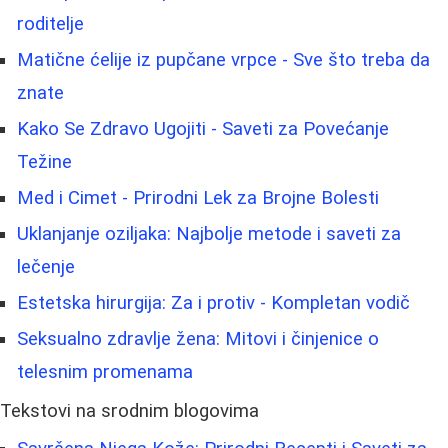
roditelje
Matične ćelije iz pupčane vrpce - Sve što treba da
znate
Kako Se Zdravo Ugojiti - Saveti za Povećanje
Težine
Med i Cimet - Prirodni Lek za Brojne Bolesti
Uklanjanje oziljaka: Najbolje metode i saveti za
lečenje
Estetska hirurgija: Za i protiv - Kompletan vodič
Seksualno zdravlje žena: Mitovi i činjenice o
telesnim promenama
Tekstovi na srodnim blogovima