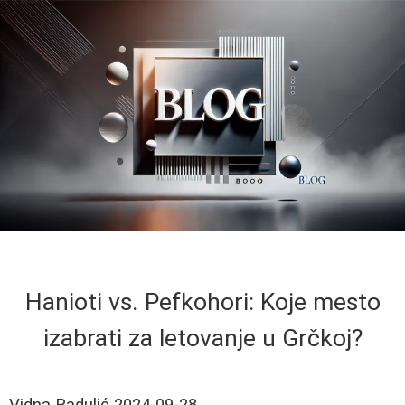
Hanioti vs. Pefkohori: Koje mesto
izabrati za letovanje u Grčkoj?
Vidna Radulić
2024-09-28