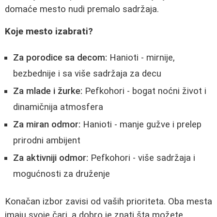
domaće mesto nudi premalo sadržaja.
Koje mesto izabrati?
Za porodice sa decom:
Hanioti - mirnije,
bezbednije i sa više sadržaja za decu
Za mlade i žurke:
Pefkohori - bogat noćni život i
dinamičnija atmosfera
Za miran odmor:
Hanioti - manje gužve i prelep
prirodni ambijent
Za aktivniji odmor:
Pefkohori - više sadržaja i
mogućnosti za druženje
Konačan izbor zavisi od vaših prioriteta. Oba mesta
imaju svoje čari, a dobro je znati šta možete