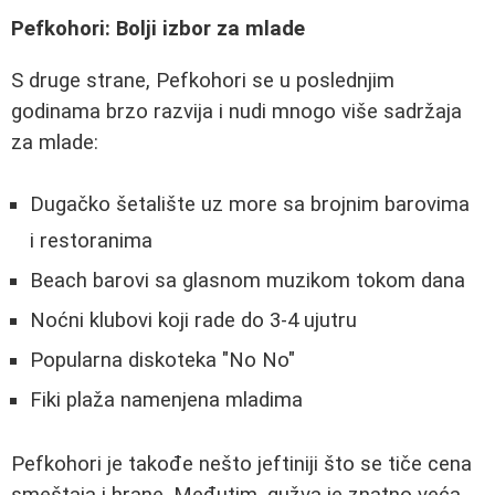
Pefkohori: Bolji izbor za mlade
S druge strane, Pefkohori se u poslednjim
godinama brzo razvija i nudi mnogo više sadržaja
za mlade:
Dugačko šetalište uz more sa brojnim barovima
i restoranima
Beach barovi sa glasnom muzikom tokom dana
Noćni klubovi koji rade do 3-4 ujutru
Popularna diskoteka "No No"
Fiki plaža namenjena mladima
Pefkohori je takođe nešto jeftiniji što se tiče cena
smeštaja i hrane. Međutim, gužva je znatno veća