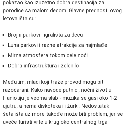
pokazao kao izuzetno dobra destinacija za
porodice sa malom decom. Glavne prednosti ovog
letovališta su:
Brojni parkovi i igrališta za decu
Luna parkovi i razne atrakcije za najmlađe
Mirna atmosfera tokom cele noći
Dobra infrastruktura i zelenilo
Međutim, mladi koji traže provod mogu biti
razočarani. Kako navode putnici, noćni život u
Haniotiju je veoma slab - muzika se gasi oko 1-2
ujutru, a nema diskoteka ili žurki. Nedostatak
šetališta uz more takođe može biti problem, jer se
uveče turisti vrte u krug oko centralnog trga.