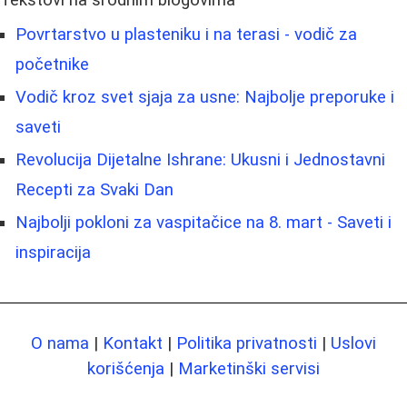
Tekstovi na srodnim blogovima
Povrtarstvo u plasteniku i na terasi - vodič za
početnike
Vodič kroz svet sjaja za usne: Najbolje preporuke i
saveti
Revolucija Dijetalne Ishrane: Ukusni i Jednostavni
Recepti za Svaki Dan
Najbolji pokloni za vaspitačice na 8. mart - Saveti i
inspiracija
O nama
|
Kontakt
|
Politika privatnosti
|
Uslovi
korišćenja
|
Marketinški servisi