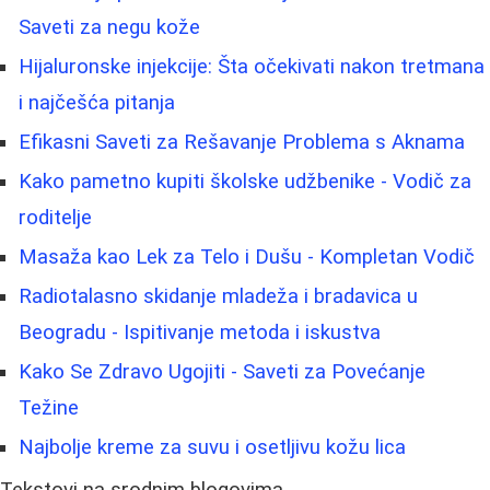
Saveti za negu kože
Hijaluronske injekcije: Šta očekivati nakon tretmana
i najčešća pitanja
Efikasni Saveti za Rešavanje Problema s Aknama
Kako pametno kupiti školske udžbenike - Vodič za
roditelje
Masaža kao Lek za Telo i Dušu - Kompletan Vodič
Radiotalasno skidanje mladeža i bradavica u
Beogradu - Ispitivanje metoda i iskustva
Kako Se Zdravo Ugojiti - Saveti za Povećanje
Težine
Najbolje kreme za suvu i osetljivu kožu lica