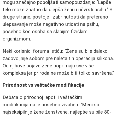
mogu značajno poboljšati samopouzdanje: "Lepše
telo može znatno da ulepša ženu i učvrsti psihu." S
druge strane, postoje i zabrinutosti da preterano
ulepsavanje može negativno uticati na psihu,
posebno kod osoba sa slabijim fizičkim
organizmom.
Neki korisnici foruma ističu: "Žene su bile daleko
zadovoljnije sobom pre naleta tih operacija silikona.
Od njihove pojave žene poprimaju sve više
kompleksa jer priroda ne može biti toliko savršena."
Prirodnost vs veštačke modifikacije
Debata o prirodnoj lepoti i veštačkim
modifikacijama je posebno živahna: "Meni su
najseksipilnije žene ženstvene, najlepše su bile 80-