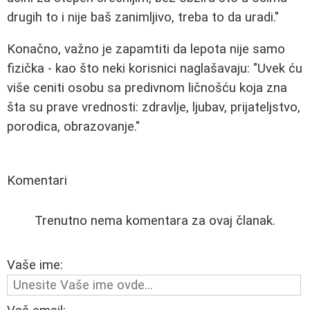
drugih to i nije baš zanimljivo, treba to da uradi."
Konačno, važno je zapamtiti da lepota nije samo
fizička - kao što neki korisnici naglašavaju: "Uvek ću
više ceniti osobu sa predivnom ličnošću koja zna
šta su prave vrednosti: zdravlje, ljubav, prijateljstvo,
porodica, obrazovanje."
Komentari
Trenutno nema komentara za ovaj članak.
Vaše ime: