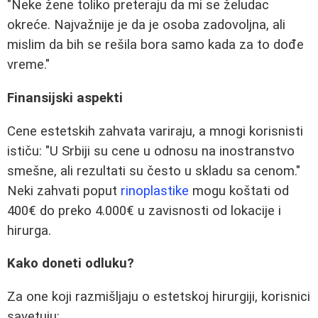
"Neke žene toliko preteraju da mi se želudac
okreće. Najvažnije je da je osoba zadovoljna, ali
mislim da bih se rešila bora samo kada za to dođe
vreme."
Finansijski aspekti
Cene estetskih zahvata variraju, a mnogi korisnisti
ističu: "U Srbiji su cene u odnosu na inostranstvo
smešne, ali rezultati su često u skladu sa cenom."
Neki zahvati poput
rinoplastike
mogu koštati od
400€ do preko 4.000€ u zavisnosti od lokacije i
hirurga.
Kako doneti odluku?
Za one koji razmišljaju o estetskoj hirurgiji, korisnici
savetuju: