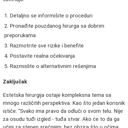
Detaljno se informišite o proceduri
Pronađite pouzdanog hirurga sa dobrim
preporukama
Razmotrite sve rizike i benefite
Postavite realna očekivanja
Razmislite o alternativnim rešenjima
Zaključak
Estetska hirurgija ostaje kompleksna tema sa
mnogo različitih perspektiva. Kao što jedan korisnik
ističe: "Svako ima pravo da odluči o svom telu. Nije
za osudu tuđi izgled - tuđa stvar. Ako će to da ga
učini za stepen srećnijim, bez obzira što u očima