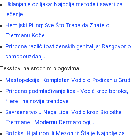
Uklanjanje oziljaka: Najbolje metode i saveti za
lečenje
Hemijski Piling: Sve Što Treba da Znate o
Tretmanu Kože
Prirodna različitost ženskih genitalija: Razgovor o
samopouzdanju
Tekstovi na srodnim blogovima
Mastopeksija: Kompletan Vodič o Podizanju Grudi
Prirodno podmlađivanje lica - Vodič kroz botoks,
filere i najnovije trendove
Savršenstvo u Nega Lica: Vodič kroz Biološke
Tretmane i Modernu Dermatologiju
Botoks, Hijaluron ili Mezoniti: Šta je Najbolje za