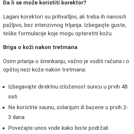
Da li se može koristiti korektor?
Lagani korektori su prihvatljivi, ali treba ih nanositi
pažljivo, bez intenzivnog trljanja. Izbegavjte guste,
teške formulacije koje mogu opteretiti kožu.
Briga o koži nakon tretmana
Osim pitanja o šminkanju, važno je voditi računa i o
opštoj nezi kože nakon tretmana:
Izbegavajte direktnu izloženost suncu u prvih 48
sati
Ne koristite saunu, solarijum ili bazene u prvih 2-
3 dana
Povećajte unos vode kako biste podržali