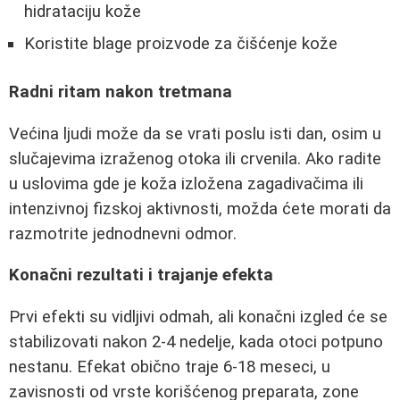
hidrataciju kože
Koristite blage proizvode za čišćenje kože
Radni ritam nakon tretmana
Većina ljudi može da se vrati poslu isti dan, osim u
slučajevima izraženog otoka ili crvenila. Ako radite
u uslovima gde je koža izložena zagadivačima ili
intenzivnoj fizskoj aktivnosti, možda ćete morati da
razmotrite jednodnevni odmor.
Konačni rezultati i trajanje efekta
Prvi efekti su vidljivi odmah, ali konačni izgled će se
stabilizovati nakon 2-4 nedelje, kada otoci potpuno
nestanu. Efekat obično traje 6-18 meseci, u
zavisnosti od vrste korišćenog preparata, zone