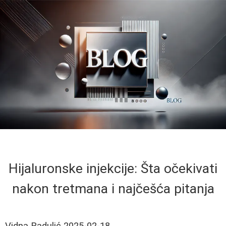
Hijaluronske injekcije: Šta očekivati
nakon tretmana i najčešća pitanja
Vidna Radulić
2025-02-18