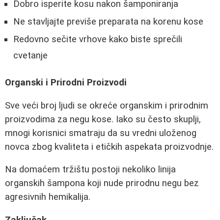
Dobro isperite kosu nakon šamponiranja
Ne stavljajte previše preparata na korenu kose
Redovno sečite vrhove kako biste sprečili
cvetanje
Organski i Prirodni Proizvodi
Sve veći broj ljudi se okreće organskim i prirodnim
proizvodima za negu kose. Iako su često skuplji,
mnogi korisnici smatraju da su vredni uloženog
novca zbog kvaliteta i etičkih aspekata proizvodnje.
Na domaćem tržištu postoji nekoliko linija
organskih šampona koji nude prirodnu negu bez
agresivnih hemikalija.
Zaključak