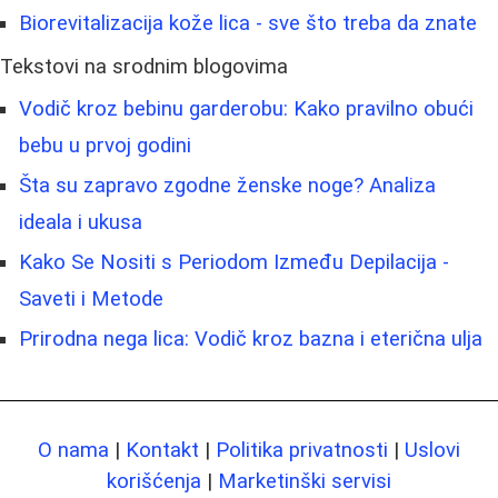
Biorevitalizacija kože lica - sve što treba da znate
Tekstovi na srodnim blogovima
Vodič kroz bebinu garderobu: Kako pravilno obući
bebu u prvoj godini
Šta su zapravo zgodne ženske noge? Analiza
ideala i ukusa
Kako Se Nositi s Periodom Između Depilacija -
Saveti i Metode
Prirodna nega lica: Vodič kroz bazna i eterična ulja
O nama
|
Kontakt
|
Politika privatnosti
|
Uslovi
korišćenja
|
Marketinški servisi