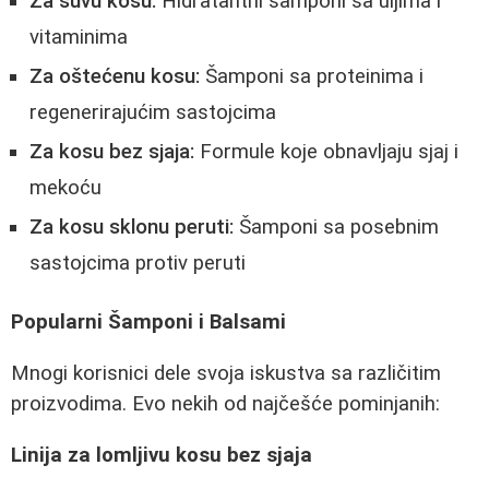
Za suvu kosu:
Hidratantni šamponi sa uljima i
vitaminima
Za oštećenu kosu:
Šamponi sa proteinima i
regenerirajućim sastojcima
Za kosu bez sjaja:
Formule koje obnavljaju sjaj i
mekoću
Za kosu sklonu peruti:
Šamponi sa posebnim
sastojcima protiv peruti
Popularni Šamponi i Balsami
Mnogi korisnici dele svoja iskustva sa različitim
proizvodima. Evo nekih od najčešće pominjanih:
Linija za lomljivu kosu bez sjaja