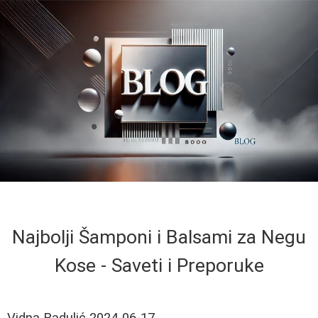
Najbolji Šamponi i Balsami za Negu
Kose - Saveti i Preporuke
Vidna Radulić
2024-06-17