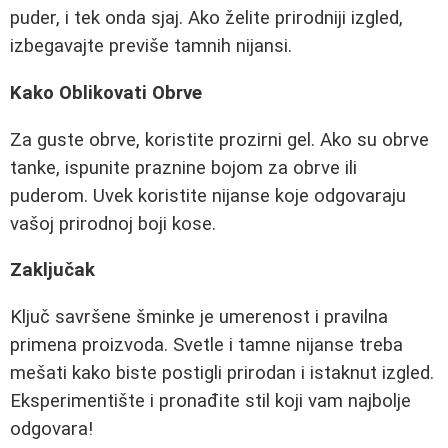
puder, i tek onda sjaj. Ako želite prirodniji izgled,
izbegavajte previše tamnih nijansi.
Kako Oblikovati Obrve
Za guste obrve, koristite prozirni gel. Ako su obrve
tanke, ispunite praznine bojom za obrve ili
puderom. Uvek koristite nijanse koje odgovaraju
vašoj prirodnoj boji kose.
Zaključak
Ključ savršene šminke je umerenost i pravilna
primena proizvoda. Svetle i tamne nijanse treba
mešati kako biste postigli prirodan i istaknut izgled.
Eksperimentište i pronađite stil koji vam najbolje
odgovara!