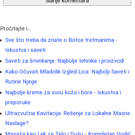
Slanje komentara
Pročitajte i...
Sve što treba da znate o Botox tretmanima -
Iskustva i saveti
Saveti za šminkanje: Najbolje tehnike i proizvodi
Kako Očuvati Mladolik Izgled Lica: Najbolji Saveti i
Rutine Njege
Najbolje kreme za suvu kožu i bore - Iskustva i
preporuke
Ultrazvučna Kavitacija: Rešenje za Lokalne Masne
Naslage?
Masaža kao Lek za Telo i Dušu - Kompletan Vodič