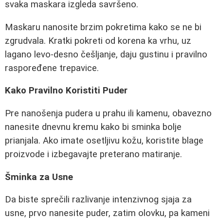
svaka maskara izgleda savršeno.
Maskaru nanosite brzim pokretima kako se ne bi
zgrudvala. Kratki pokreti od korena ka vrhu, uz
lagano levo-desno češljanje, daju gustinu i pravilno
raspoređene trepavice.
Kako Pravilno Koristiti Puder
Pre nanošenja pudera u prahu ili kamenu, obavezno
nanesite dnevnu kremu kako bi sminka bolje
prianjala. Ako imate osetljivu kožu, koristite blage
proizvode i izbegavajte preterano matiranje.
Šminka za Usne
Da biste sprečili razlivanje intenzivnog sjaja za
usne, prvo nanesite puder, zatim olovku, pa kameni