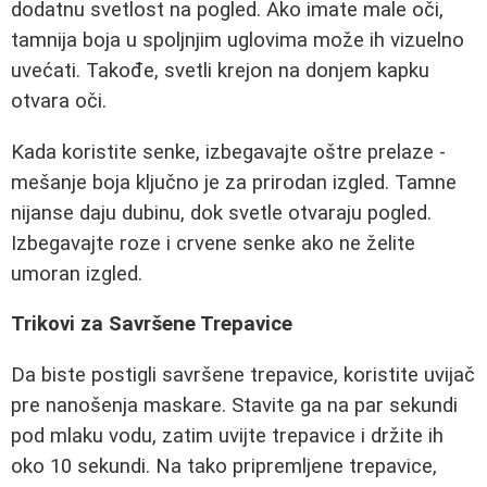
dodatnu svetlost na pogled. Ako imate male oči,
tamnija boja u spoljnjim uglovima može ih vizuelno
uvećati. Takođe, svetli krejon na donjem kapku
otvara oči.
Kada koristite senke, izbegavajte oštre prelaze -
mešanje boja ključno je za prirodan izgled. Tamne
nijanse daju dubinu, dok svetle otvaraju pogled.
Izbegavajte roze i crvene senke ako ne želite
umoran izgled.
Trikovi za Savršene Trepavice
Da biste postigli savršene trepavice, koristite uvijač
pre nanošenja maskare. Stavite ga na par sekundi
pod mlaku vodu, zatim uvijte trepavice i držite ih
oko 10 sekundi. Na tako pripremljene trepavice,