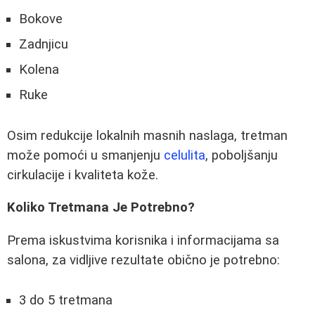
Bokove
Zadnjicu
Kolena
Ruke
Osim redukcije lokalnih masnih naslaga, tretman
može pomoći u smanjenju
celulita
, poboljšanju
cirkulacije i kvaliteta kože.
Koliko Tretmana Je Potrebno?
Prema iskustvima korisnika i informacijama sa
salona, za vidljive rezultate obično je potrebno:
3 do 5 tretmana