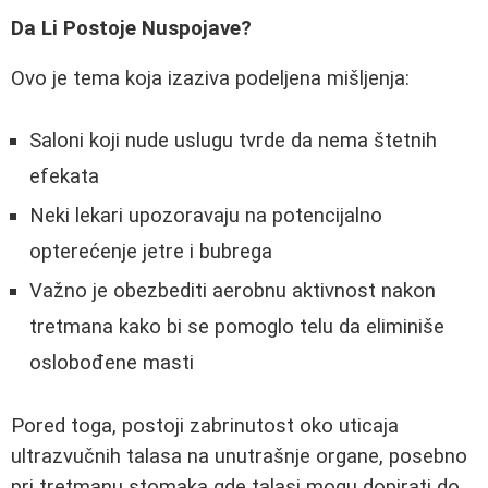
Da Li Postoje Nuspojave?
Ovo je tema koja izaziva podeljena mišljenja:
Saloni koji nude uslugu tvrde da nema štetnih
efekata
Neki lekari upozoravaju na potencijalno
opterećenje jetre i bubrega
Važno je obezbediti aerobnu aktivnost nakon
tretmana kako bi se pomoglo telu da eliminiše
oslobođene masti
Pored toga, postoji zabrinutost oko uticaja
ultrazvučnih talasa na unutrašnje organe, posebno
pri tretmanu stomaka gde talasi mogu dopirati do