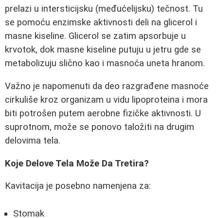
prelazi u intersticijsku (međućelijsku) tečnost. Tu
se pomoću enzimske aktivnosti deli na glicerol i
masne kiseline. Glicerol se zatim apsorbuje u
krvotok, dok masne kiseline putuju u jetru gde se
metabolizuju slično kao i masnoća uneta hranom.
Važno je napomenuti da deo razgrađene masnoće
cirkuliše kroz organizam u vidu lipoproteina i mora
biti potrošen putem aerobne fizičke aktivnosti. U
suprotnom, može se ponovo taložiti na drugim
delovima tela.
Koje Delove Tela Može Da Tretira?
Kavitacija je posebno namenjena za:
Stomak