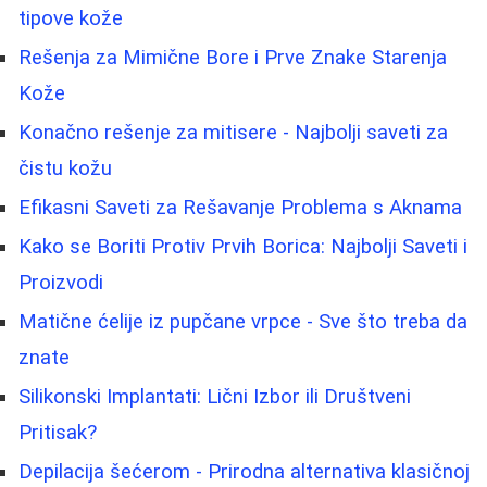
tipove kože
Rešenja za Mimične Bore i Prve Znake Starenja
Kože
Konačno rešenje za mitisere - Najbolji saveti za
čistu kožu
Efikasni Saveti za Rešavanje Problema s Aknama
Kako se Boriti Protiv Prvih Borica: Najbolji Saveti i
Proizvodi
Matične ćelije iz pupčane vrpce - Sve što treba da
znate
Silikonski Implantati: Lični Izbor ili Društveni
Pritisak?
Depilacija šećerom - Prirodna alternativa klasičnoj