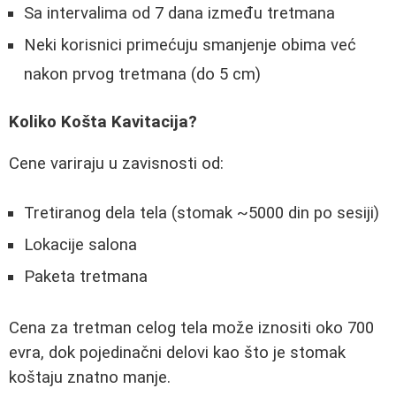
Sa intervalima od 7 dana između tretmana
Neki korisnici primećuju smanjenje obima već
nakon prvog tretmana (do 5 cm)
Koliko Košta Kavitacija?
Cene variraju u zavisnosti od:
Tretiranog dela tela (stomak ~5000 din po sesiji)
Lokacije salona
Paketa tretmana
Cena za tretman celog tela može iznositi oko 700
evra, dok pojedinačni delovi kao što je stomak
koštaju znatno manje.