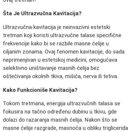
Šta Je Ultrazvučna Kavitacija?
Ultrazvučna kavitacija je neinvazivni estetski
tretman koji koristi ultrazvučne talase specifične
frekvencije kako bi se razbile masne ćelije u
ciljanim zonama. Ovaj fenomen kavitacije, do sada
neprimenjivan u estetskoj medicini, omogućava
selektivno uništavanje masnih ćelija bez
oštećivanja okolnih tkiva, mišića, nerva ili tetiva.
Kako Funkcioniše Kavitacija?
Tokom tretmana, energija ultrazvučnih talasa se
fokusira na tačno određenu dubinu u tkivu, gde
dolazi do razaranja masnih ćelija. Nakon što se
masne ćelije razgrade, masnoća u obliku triglicerida