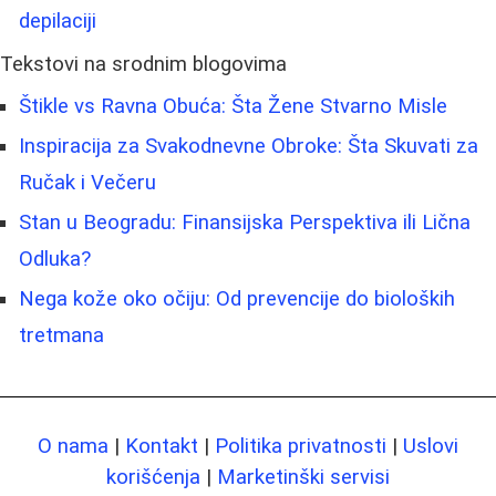
depilaciji
Tekstovi na srodnim blogovima
Štikle vs Ravna Obuća: Šta Žene Stvarno Misle
Inspiracija za Svakodnevne Obroke: Šta Skuvati za
Ručak i Večeru
Stan u Beogradu: Finansijska Perspektiva ili Lična
Odluka?
Nega kože oko očiju: Od prevencije do bioloških
tretmana
O nama
|
Kontakt
|
Politika privatnosti
|
Uslovi
korišćenja
|
Marketinški servisi