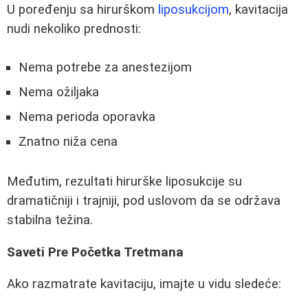
U poređenju sa hirurškom
liposukcijom
, kavitacija
nudi nekoliko prednosti:
Nema potrebe za anestezijom
Nema ožiljaka
Nema perioda oporavka
Znatno niža cena
Međutim, rezultati hirurške liposukcije su
dramatičniji i trajniji, pod uslovom da se održava
stabilna težina.
Saveti Pre Početka Tretmana
Ako razmatrate kavitaciju, imajte u vidu sledeće: