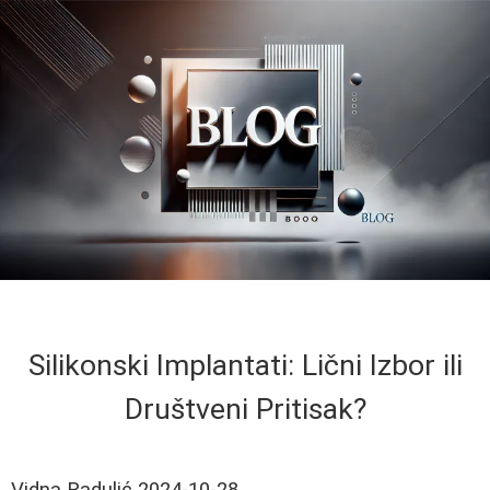
Silikonski Implantati: Lični Izbor ili
Društveni Pritisak?
Vidna Radulić
2024-10-28