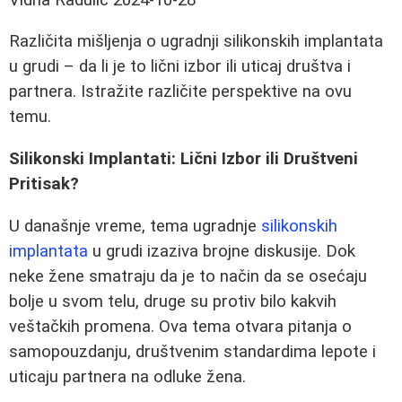
Različita mišljenja o ugradnji silikonskih implantata
u grudi – da li je to lični izbor ili uticaj društva i
partnera. Istražite različite perspektive na ovu
temu.
Silikonski Implantati: Lični Izbor ili Društveni
Pritisak?
U današnje vreme, tema ugradnje
silikonskih
implantata
u grudi izaziva brojne diskusije. Dok
neke žene smatraju da je to način da se osećaju
bolje u svom telu, druge su protiv bilo kakvih
veštačkih promena. Ova tema otvara pitanja o
samopouzdanju, društvenim standardima lepote i
uticaju partnera na odluke žena.