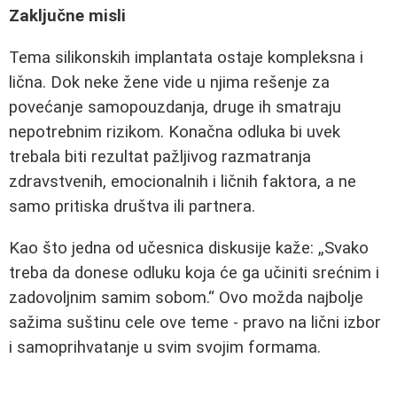
Zaključne misli
Tema silikonskih implantata ostaje kompleksna i
lična. Dok neke žene vide u njima rešenje za
povećanje samopouzdanja, druge ih smatraju
nepotrebnim rizikom. Konačna odluka bi uvek
trebala biti rezultat pažljivog razmatranja
zdravstvenih, emocionalnih i ličnih faktora, a ne
samo pritiska društva ili partnera.
Kao što jedna od učesnica diskusije kaže:
Svako
treba da donese odluku koja će ga učiniti srećnim i
zadovoljnim samim sobom.
Ovo možda najbolje
sažima suštinu cele ove teme - pravo na lični izbor
i samoprihvatanje u svim svojim formama.