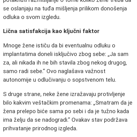
se oslanjaju na tuđa mišljenja prilikom donošenja
odluka o svom izgledu.
Lična satisfakcija kao ključni faktor
Mnoge žene ističu da bi eventualnu odluku o
implantatima doneli isključivo zbog sebe:
Ja sam
za, ali nikada ih ne bih stavila zbog nekog drugog,
samo radi sebe.
Ovo naglašava važnost
autonomije u odlučivanju o sopstvenom telu.
S druge strane, neke žene izražavaju protivljenje
bilo kakvim veštačkim promenama:
Smatram da je
žena prelepo biće sama po sebi i da je tužno kada
ima želju da se nadogradi.
Ovakav stav podržava
prihvatanje prirodnog izgleda.