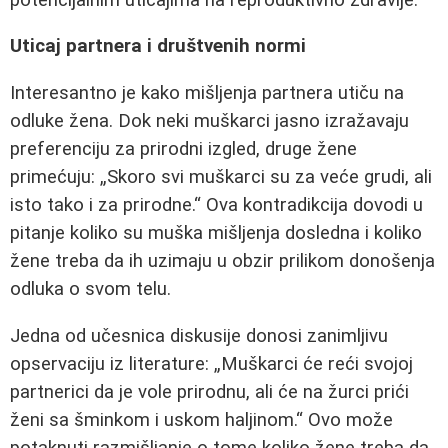
Uticaj partnera i društvenih normi
Interesantno je kako mišljenja partnera utiču na
odluke žena. Dok neki muškarci jasno izražavaju
preferenciju za prirodni izgled, druge žene
primećuju:
Skoro svi muškarci su za veće grudi, ali
isto tako i za prirodne.
Ova kontradikcija dovodi u
pitanje koliko su muška mišljenja dosledna i koliko
žene treba da ih uzimaju u obzir prilikom donošenja
odluka o svom telu.
Jedna od učesnica diskusije donosi zanimljivu
opservaciju iz literature:
Muškarci će reći svojoj
partnerici da je vole prirodnu, ali će na žurci prići
ženi sa šminkom i uskom haljinom.
Ovo može
potaknuti razmišljanje o tome koliko žene treba da