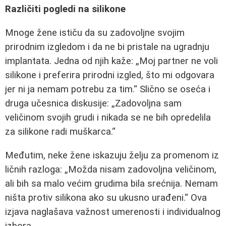
Različiti pogledi na silikone
Mnoge žene ističu da su zadovoljne svojim
prirodnim izgledom i da ne bi pristale na ugradnju
implantata. Jedna od njih kaže:
Moj partner ne voli
silikone i preferira prirodni izgled, što mi odgovara
jer ni ja nemam potrebu za tim.
Slično se oseća i
druga učesnica diskusije:
Zadovoljna sam
veličinom svojih grudi i nikada se ne bih opredelila
za silikone radi muškarca.
Međutim, neke žene iskazuju želju za promenom iz
ličnih razloga:
Možda nisam zadovoljna veličinom,
ali bih sa malo većim grudima bila srećnija. Nemam
ništa protiv silikona ako su ukusno urađeni.
Ova
izjava naglašava važnost umerenosti i individualnog
izbora.