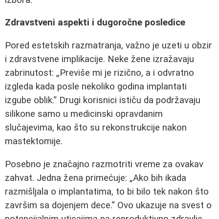
Zdravstveni aspekti i dugoročne posledice
Pored estetskih razmatranja, važno je uzeti u obzir
i zdravstvene implikacije. Neke žene izražavaju
zabrinutost:
Previše mi je rizično, a i odvratno
izgleda kada posle nekoliko godina implantati
izgube oblik.
Drugi korisnici ističu da podržavaju
silikone samo u medicinski opravdanim
slučajevima, kao što su rekonstrukcije nakon
mastektomije.
Posebno je značajno razmotriti vreme za ovakav
zahvat. Jedna žena primećuje:
Ako bih ikada
razmišljala o implantatima, to bi bilo tek nakon što
završim sa dojenjem dece.
Ovo ukazuje na svest o
potencijalnim uticajima na reproduktivno zdravlje.