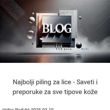
Najbolji piling za lice - Saveti i
preporuke za sve tipove kože
Vidna Radulić
2025-02-10