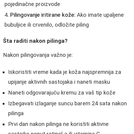
pojedinačne proizvode
Pilingovanje iritirane kože:
Ako imate upaljene
bubuljice ili crvenilo, odložite piling
Šta raditi nakon pilinga?
Nakon pilingovanja važno je:
Iskoristiti vreme kada je koža najspremnija za
upijanje aktivnih sastojaka i naneti masku
Naneti odgovarajuću kremu za vaš tip kože
Izbegavati izlaganje suncu barem 24 sata nakon
pilinga
Prvi dan nakon pilinga ne koristiti aktivne
sastojke poput retinol-a ili vitamina C