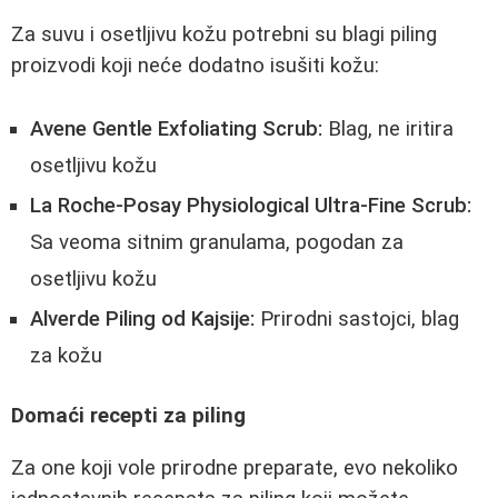
Za suvu i osetljivu kožu potrebni su blagi piling
proizvodi koji neće dodatno isušiti kožu:
Avene Gentle Exfoliating Scrub:
Blag, ne iritira
osetljivu kožu
La Roche-Posay Physiological Ultra-Fine Scrub:
Sa veoma sitnim granulama, pogodan za
osetljivu kožu
Alverde Piling od Kajsije:
Prirodni sastojci, blag
za kožu
Domaći recepti za piling
Za one koji vole prirodne preparate, evo nekoliko