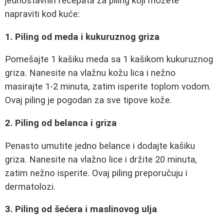
jednostavnih recepata za piling koji možete
napraviti kod kuće:
1. Piling od meda i kukuruznog griza
Pomešajte 1 kašiku meda sa 1 kašikom kukuruznog
griza. Nanesite na vlažnu kožu lica i nežno
masirajte 1-2 minuta, zatim isperite toplom vodom.
Ovaj piling je pogodan za sve tipove kože.
2. Piling od belanca i griza
Penasto umutite jedno belance i dodajte kašiku
griza. Nanesite na vlažno lice i držite 20 minuta,
zatim nežno isperite. Ovaj piling preporučuju i
dermatolozi.
3. Piling od šećera i maslinovog ulja