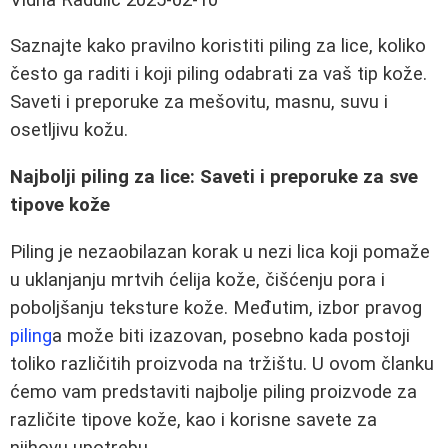
Saznajte kako pravilno koristiti piling za lice, koliko
često ga raditi i koji piling odabrati za vaš tip kože.
Saveti i preporuke za mešovitu, masnu, suvu i
osetljivu kožu.
Najbolji piling za lice: Saveti i preporuke za sve
tipove kože
Piling je nezaobilazan korak u nezi lica koji pomaže
u uklanjanju mrtvih ćelija kože, čišćenju pora i
poboljšanju teksture kože. Međutim, izbor pravog
piling
a može biti izazovan, posebno kada postoji
toliko različitih proizvoda na tržištu. U ovom članku
ćemo vam predstaviti najbolje piling proizvode za
različite tipove kože, kao i korisne savete za
njihovu upotrebu.