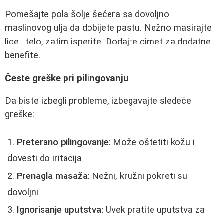
Pomešajte pola šolje šećera sa dovoljno
maslinovog ulja da dobijete pastu. Nežno masirajte
lice i telo, zatim isperite. Dodajte cimet za dodatne
benefite.
Česte greške pri pilingovanju
Da biste izbegli probleme, izbegavajte sledeće
greške:
Preterano pilingovanje:
Može oštetiti kožu i
dovesti do iritacija
Prenagla masaža:
Nežni, kružni pokreti su
dovoljni
Ignorisanje uputstva:
Uvek pratite uputstva za