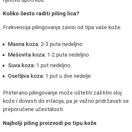
Koliko često raditi piling lica?
Frekvencija pilingovanja zavisi od tipa vaše kože:
Masna koza:
2-3 puta nedeljno
Mešovita koza:
1-2 puta nedeljno
Suva koza:
1 put nedeljno
Osetljiva koza:
1 put u dve nedelje
Preterano pilingovanje može oštetiti zaštitni sloj
kože i dovesti do iritacija, pa je važno pridržavati se
preporučene učestalosti.
Najbolji piling proizvodi po tipu kože