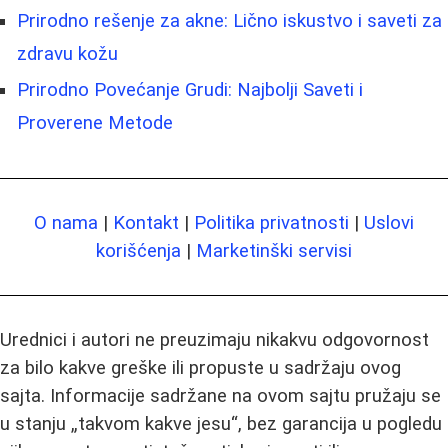
Prirodno rešenje za akne: Lično iskustvo i saveti za
zdravu kožu
Prirodno Povećanje Grudi: Najbolji Saveti i
Proverene Metode
O nama
|
Kontakt
|
Politika privatnosti
|
Uslovi
korišćenja
|
Marketinški servisi
Urednici i autori ne preuzimaju nikakvu odgovornost
za bilo kakve greške ili propuste u sadržaju ovog
sajta. Informacije sadržane na ovom sajtu pružaju se
u stanju „takvom kakve jesu“, bez garancija u pogledu