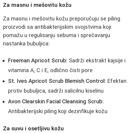
Za masnu i mešovitu kožu
Za masnu i mešovitu kožu preporučuju se piling
proizvodi sa antibakterijskim svojstvima koji
pomažu u regulisanju sebuma i sprečavanju
nastanka bubuljica:
Freeman Apricot Scrub:
Sadrži ekstrakt kajsije i
vitamina A, C i E, odlično čisti pore
St. Ives Apricot Scrub Blemish Control:
Efektan
protiv bubuljica, sadrži salicilnu kiselinu
Avon Clearskin Facial Cleansing Scrub:
Antibakterijski piling koji dezinfikuje kožu
Za suvu i osetljivu kožu