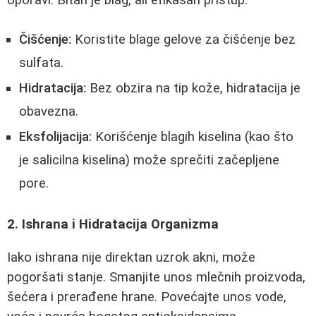
Čišćenje:
Koristite blage gelove za čišćenje bez
sulfata.
Hidratacija:
Bez obzira na tip kože, hidratacija je
obavezna.
Eksfolijacija:
Korišćenje blagih kiselina (kao što
je salicilna kiselina) može sprečiti začepljene
pore.
2. Ishrana i Hidratacija Organizma
Iako ishrana nije direktan uzrok akni, može
pogoršati stanje. Smanjite unos mlečnih proizvoda,
šećera i prerađene hrane. Povećajte unos vode,