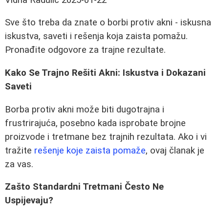
Sve što treba da znate o borbi protiv akni - iskusna
iskustva, saveti i rešenja koja zaista pomažu.
Pronađite odgovore za trajne rezultate.
Kako Se Trajno Rešiti Akni: Iskustva i Dokazani
Saveti
Borba protiv akni može biti dugotrajna i
frustrirajuća, posebno kada isprobate brojne
proizvode i tretmane bez trajnih rezultata. Ako i vi
tražite
rešenje koje zaista pomaže
, ovaj članak je
za vas.
Zašto Standardni Tretmani Često Ne
Uspijevaju?