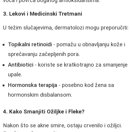
voća i povrća bogatog antioksidansima.
3. Lekovi i Medicinski Tretmani
U težim slučajevima, dermatolozi mogu preporučiti:
Topikalni retinoidi
- pomažu u obnavljanju kože i
sprečavanju začepljenih pora.
Antibiotici
- koriste se kratkotrajno za smanjenje
upale.
Hormonska terapija
- posebno kod žena sa
hormonskim disbalansom.
4. Kako Smanjiti Ožiljke i Fleke?
Nakon što se akne smire, ostaju crvenilo i ožiljci.