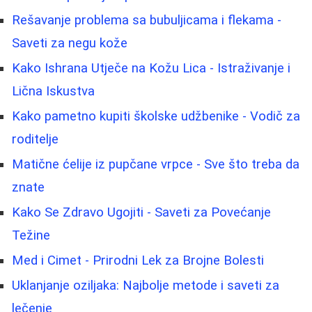
Rešavanje problema sa bubuljicama i flekama -
Saveti za negu kože
Kako Ishrana Utječe na Kožu Lica - Istraživanje i
Lična Iskustva
Kako pametno kupiti školske udžbenike - Vodič za
roditelje
Matične ćelije iz pupčane vrpce - Sve što treba da
znate
Kako Se Zdravo Ugojiti - Saveti za Povećanje
Težine
Med i Cimet - Prirodni Lek za Brojne Bolesti
Uklanjanje oziljaka: Najbolje metode i saveti za
lečenje