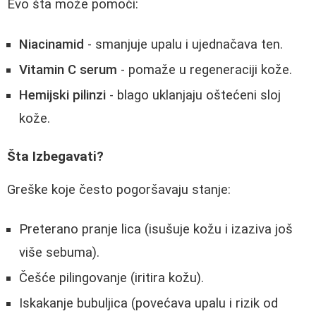
Evo šta može pomoći:
Niacinamid
- smanjuje upalu i ujednačava ten.
Vitamin C serum
- pomaže u regeneraciji kože.
Hemijski pilinzi
- blago uklanjaju oštećeni sloj
kože.
Šta Izbegavati?
Greške koje često pogoršavaju stanje:
Preterano pranje lica (isušuje kožu i izaziva još
više sebuma).
Češće pilingovanje (iritira kožu).
Iskakanje bubuljica (povećava upalu i rizik od