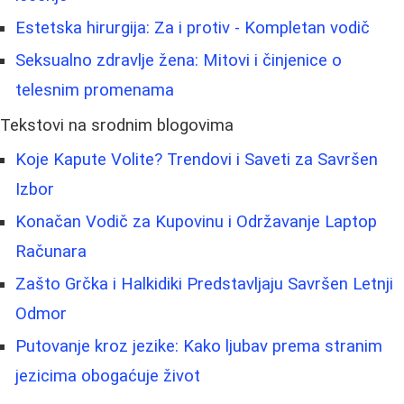
Estetska hirurgija: Za i protiv - Kompletan vodič
Seksualno zdravlje žena: Mitovi i činjenice o
telesnim promenama
Tekstovi na srodnim blogovima
Koje Kapute Volite? Trendovi i Saveti za Savršen
Izbor
Konačan Vodič za Kupovinu i Održavanje Laptop
Računara
Zašto Grčka i Halkidiki Predstavljaju Savršen Letnji
Odmor
Putovanje kroz jezike: Kako ljubav prema stranim
jezicima obogaćuje život