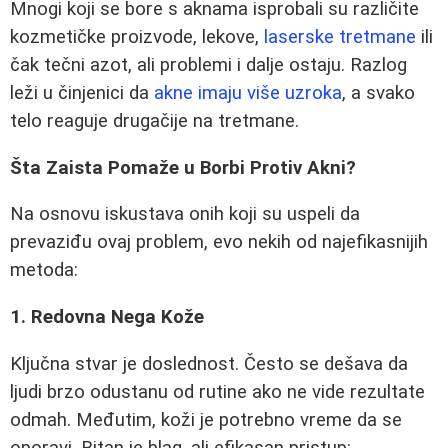
Mnogi koji se bore s aknama isprobali su različite
kozmetičke proizvode, lekove,
laserske tretmane
ili
čak tečni azot, ali problemi i dalje ostaju. Razlog
leži u činjenici da
akne imaju više uzroka
, a svako
telo reaguje drugačije na tretmane.
Šta Zaista Pomaže u Borbi Protiv Akni?
Na osnovu iskustava onih koji su uspeli da
prevaziđu ovaj problem, evo nekih od najefikasnijih
metoda:
1. Redovna Nega Kože
Ključna stvar je doslednost. Često se dešava da
ljudi brzo odustanu od rutine ako ne vide rezultate
odmah. Međutim, koži je potrebno vreme da se
oporavi. Bitan je blag, ali efikasan pristup: