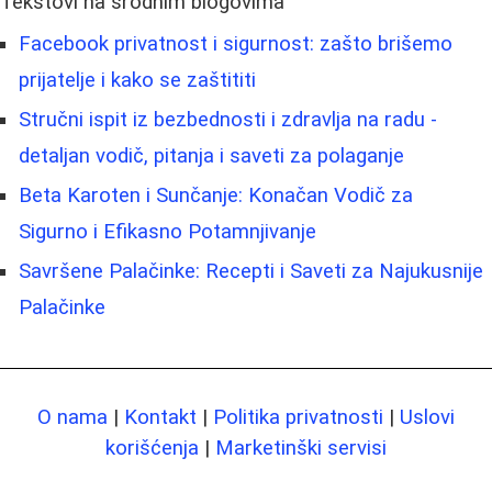
Tekstovi na srodnim blogovima
Facebook privatnost i sigurnost: zašto brišemo
prijatelje i kako se zaštititi
Stručni ispit iz bezbednosti i zdravlja na radu -
detaljan vodič, pitanja i saveti za polaganje
Beta Karoten i Sunčanje: Konačan Vodič za
Sigurno i Efikasno Potamnjivanje
Savršene Palačinke: Recepti i Saveti za Najukusnije
Palačinke
O nama
|
Kontakt
|
Politika privatnosti
|
Uslovi
korišćenja
|
Marketinški servisi