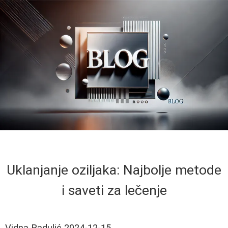
Uklanjanje oziljaka: Najbolje metode
i saveti za lečenje
Vidna Radulić
2024-12-15