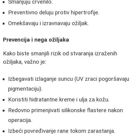
Smanjuju crvenilo.
Preventivno deluju protiv hipertrofije.
Omekšavaju i izravnavaju ožiljak.
Prevencija i nega ožiljaka
Kako biste smanjili rizik od stvaranja izraženih
ožiljaka, važno je:
Izbegavati izlaganje suncu (UV zraci pogoršavaju
pigmentaciju).
Koristiti hidratantne kreme i ulja za kožu.
Redovno primenjivati silikonske flastere nakon
operacija.
Izbeći povređivanje rane tokom zarastanja.