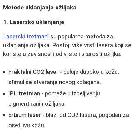
Metode uklanjanja ožiljaka
1. Lasersko uklanjanje
Laserski tretmani
su popularna metoda za
uklanjanje ožiljaka. Postoji više vrsti lasera koji se
koriste u zavisnosti od vrste i starosti ožiljka:
Fraktalni CO2 laser
- deluje duboko u kožu,
stimuliše stvaranje novog kolagena.
IPL tretman
- pomaže u izbeljivanju
pigmentiranih ožiljaka.
Erbium laser
- blaži od CO2 lasera, pogodan za
osetljivu kožu.