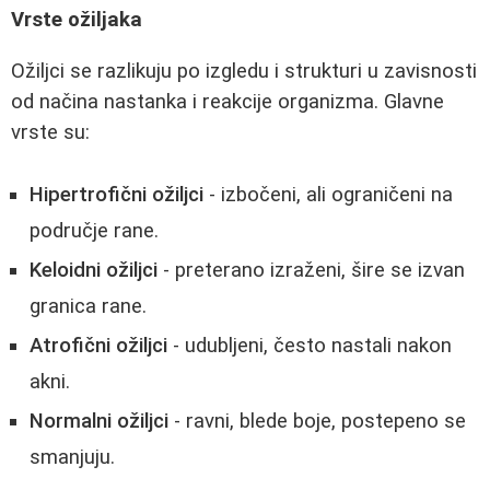
Vrste ožiljaka
Ožiljci se razlikuju po izgledu i strukturi u zavisnosti
od načina nastanka i reakcije organizma. Glavne
vrste su:
Hipertrofični ožiljci
- izbočeni, ali ograničeni na
područje rane.
Keloidni ožiljci
- preterano izraženi, šire se izvan
granica rane.
Atrofični ožiljci
- udubljeni, često nastali nakon
akni.
Normalni ožiljci
- ravni, blede boje, postepeno se
smanjuju.