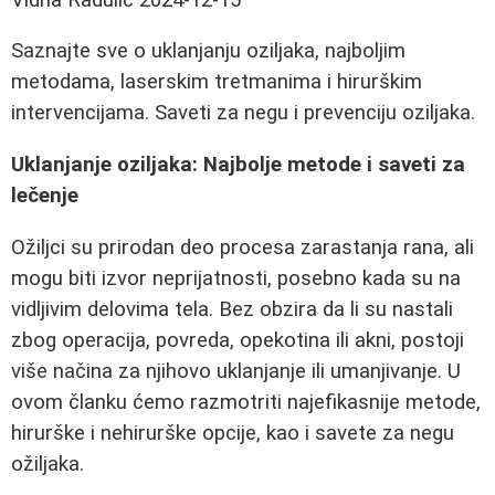
Saznajte sve o uklanjanju oziljaka, najboljim
metodama, laserskim tretmanima i hirurškim
intervencijama. Saveti za negu i prevenciju oziljaka.
Uklanjanje oziljaka: Najbolje metode i saveti za
lečenje
Ožiljci su prirodan deo procesa zarastanja rana, ali
mogu biti izvor neprijatnosti, posebno kada su na
vidljivim delovima tela. Bez obzira da li su nastali
zbog operacija, povreda, opekotina ili akni, postoji
više načina za njihovo uklanjanje ili umanjivanje. U
ovom članku ćemo razmotriti najefikasnije metode,
hirurške i nehirurške opcije, kao i savete za negu
ožiljaka.