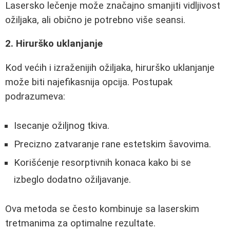
Lasersko lečenje može značajno smanjiti vidljivost
ožiljaka, ali obično je potrebno više seansi.
2. Hirurško uklanjanje
Kod većih i izraženijih ožiljaka, hirurško uklanjanje
može biti najefikasnija opcija. Postupak
podrazumeva:
Isecanje ožiljnog tkiva.
Precizno zatvaranje rane estetskim šavovima.
Korišćenje resorptivnih konaca kako bi se
izbeglo dodatno ožiljavanje.
Ova metoda se često kombinuje sa laserskim
tretmanima za optimalne rezultate.