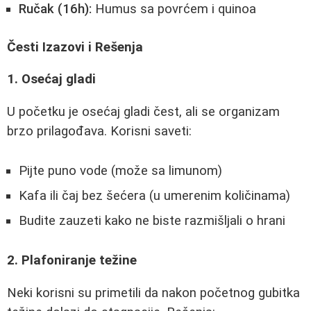
Ručak (16h):
Humus sa povrćem i quinoa
Česti Izazovi i Rešenja
1. Osećaj gladi
U početku je osećaj gladi čest, ali se organizam
brzo prilagođava. Korisni saveti:
Pijte puno vode (može sa limunom)
Kafa ili čaj bez šećera (u umerenim količinama)
Budite zauzeti kako ne biste razmišljali o hrani
2. Plafoniranje težine
Neki korisni su primetili da nakon početnog gubitka