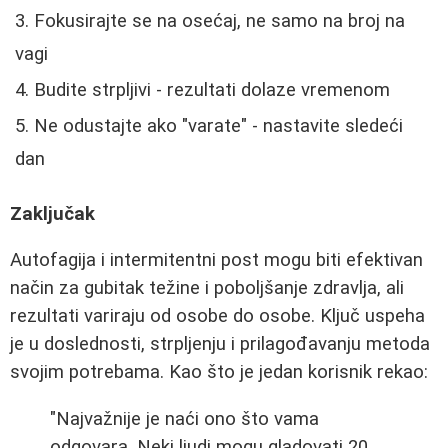
Fokusirajte se na osećaj, ne samo na broj na
vagi
Budite strpljivi - rezultati dolaze vremenom
Ne odustajte ako "varate" - nastavite sledeći
dan
Zaključak
Autofagija i intermitentni post mogu biti efektivan
način za gubitak težine i poboljšanje zdravlja, ali
rezultati variraju od osobe do osobe. Ključ uspeha
je u doslednosti, strpljenju i prilagođavanju metoda
svojim potrebama. Kao što je jedan korisnik rekao:
"Najvažnije je naći ono što vama
odgovara. Neki ljudi mogu gladovati 20