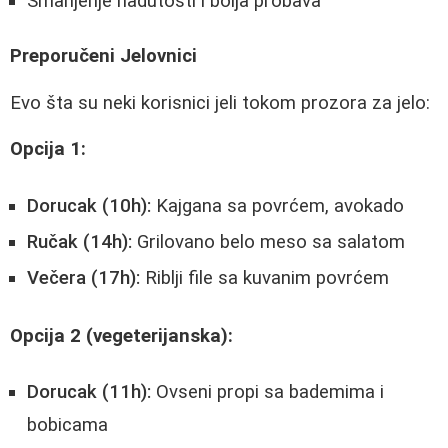
Smanjenje nadutosti i bolja probava
Preporučeni Jelovnici
Evo šta su neki korisnici jeli tokom prozora za jelo:
Opcija 1:
Dorucak (10h):
Kajgana sa povrćem, avokado
Ručak (14h):
Grilovano belo meso sa salatom
Večera (17h):
Riblji file sa kuvanim povrćem
Opcija 2 (vegeterijanska):
Dorucak (11h):
Ovseni propi sa bademima i
bobicama