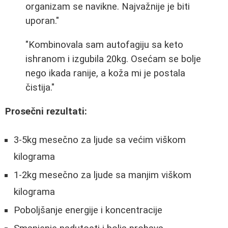
organizam se navikne. Najvažnije je biti
uporan."
"Kombinovala sam autofagiju sa keto
ishranom i izgubila 20kg. Osećam se bolje
nego ikada ranije, a koža mi je postala
čistija."
Prosečni rezultati:
3-5kg mesečno za ljude sa većim viškom
kilograma
1-2kg mesečno za ljude sa manjim viškom
kilograma
Poboljšanje energije i koncentracije