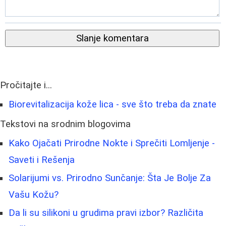
Slanje komentara
Pročitajte i...
Biorevitalizacija kože lica - sve što treba da znate
Tekstovi na srodnim blogovima
Kako Ojačati Prirodne Nokte i Sprečiti Lomljenje -
Saveti i Rešenja
Solarijumi vs. Prirodno Sunčanje: Šta Je Bolje Za
Vašu Kožu?
Da li su silikoni u grudima pravi izbor? Različita