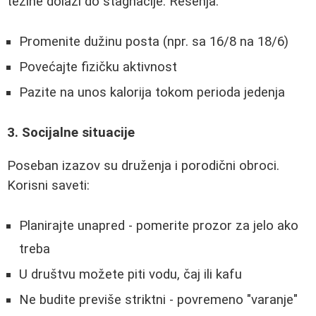
težine dolazi do stagnacije. Rešenja:
Promenite dužinu posta (npr. sa 16/8 na 18/6)
Povećajte fizičku aktivnost
Pazite na unos kalorija tokom perioda jedenja
3. Socijalne situacije
Poseban izazov su druženja i porodični obroci.
Korisni saveti:
Planirajte unapred - pomerite prozor za jelo ako
treba
U društvu možete piti vodu, čaj ili kafu
Ne budite previše striktni - povremeno "varanje"