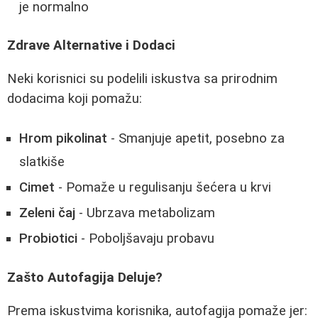
je normalno
Zdrave Alternative i Dodaci
Neki korisnici su podelili iskustva sa prirodnim
dodacima koji pomažu:
Hrom pikolinat
- Smanjuje apetit, posebno za
slatkiše
Cimet
- Pomaže u regulisanju šećera u krvi
Zeleni čaj
- Ubrzava metabolizam
Probiotici
- Poboljšavaju probavu
Zašto Autofagija Deluje?
Prema iskustvima korisnika, autofagija pomaže jer: