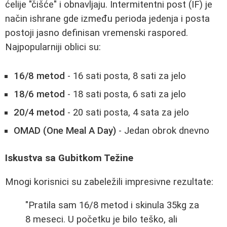
ćelije "čišće" i obnavljaju. Intermitentni post (IF) je
način ishrane gde između perioda jedenja i posta
postoji jasno definisan vremenski raspored.
Najpopularniji oblici su:
16/8 metod
- 16 sati posta, 8 sati za jelo
18/6 metod
- 18 sati posta, 6 sati za jelo
20/4 metod
- 20 sati posta, 4 sata za jelo
OMAD (One Meal A Day)
- Jedan obrok dnevno
Iskustva sa Gubitkom Težine
Mnogi korisnici su zabeležili impresivne rezultate:
"Pratila sam 16/8 metod i skinula 35kg za
8 meseci. U početku je bilo teško, ali