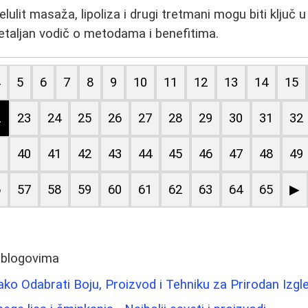
lulit masaža, lipoliza i drugi tretmani mogu biti ključ u 
etaljan vodič o metodama i benefitima.
4
5
6
7
8
9
10
11
12
13
14
15
2
23
24
25
26
27
28
29
30
31
32
9
40
41
42
43
44
45
46
47
48
49
6
57
58
59
60
61
62
63
64
65
▶
 blogovima
ko Odabrati Boju, Proizvod i Tehniku za Prirodan Izgl