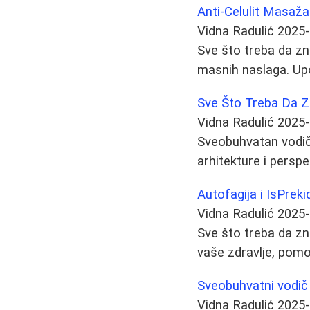
Anti-Celulit Masaža
Vidna Radulić
2025-
Sve što treba da zn
masnih naslaga. Upo
Sve Što Treba Da Zn
Vidna Radulić
2025-
Sveobuhvatan vodič 
arhitekture i perspe
Autofagija i IsPrek
Vidna Radulić
2025-
Sve što treba da zn
vaše zdravlje, pomo
Sveobuhvatni vodič 
Vidna Radulić
2025-