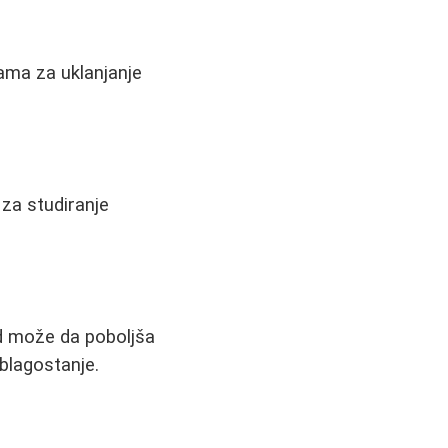
ama za uklanjanje
 za studiranje
od može da poboljša
blagostanje.