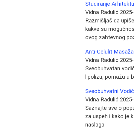
Studiranje Arhitekt
Vidna Radulić
2025-
Razmišljaš da upiše
kakve su mogućnosti 
ovog zahtevnog poz
Anti-Celulit Masaža
Vidna Radulić
2025-
Sveobuhvatan vodič k
lipolizu, pomažu u b
Sveobuhvatni Vodič
Vidna Radulić
2025-
Saznajte sve o popul
za uspeh i kako je 
naslaga.