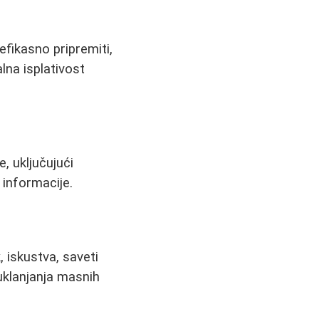
efikasno pripremiti,
alna isplativost
, uključujući
i informacije.
, iskustva, saveti
uklanjanja masnih