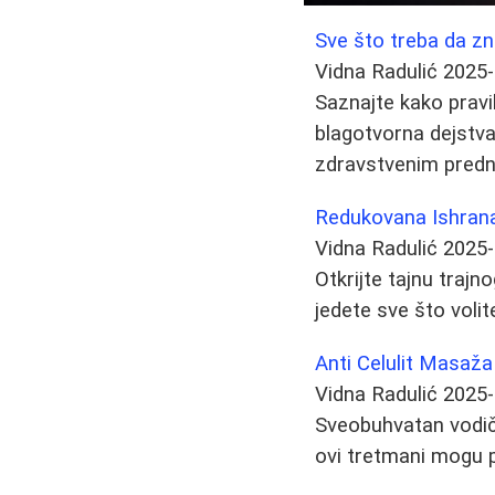
Sve što treba da zn
Vidna Radulić
2025-
Saznajte kako pravil
blagotvorna dejstva.
zdravstvenim predn
Redukovana Ishrana
Vidna Radulić
2025-
Otkrijte tajnu traj
jedete sve što volit
Anti Celulit Masaža
Vidna Radulić
2025-
Sveobuhvatan vodič 
ovi tretmani mogu p