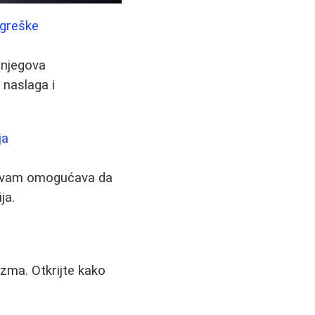
 greške
i njegova
 naslaga i
ja
ana vam omogućava da
ja.
zma. Otkrijte kako