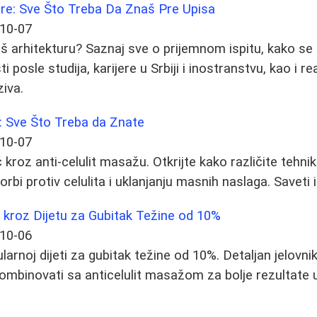
ure: Sve Što Treba Da Znaš Pre Upisa
10-07
š arhitekturu? Saznaj sve o prijemnom ispitu, kako se 
posle studija, karijere u Srbiji i inostranstvu, kao i re
iva.
: Sve Što Treba da Znate
10-07
roz anti-celulit masažu. Otkrijte kako različite tehnike
orbi protiv celulita i uklanjanju masnih naslaga. Saveti 
 kroz Dijetu za Gubitak Težine od 10%
10-06
arnoj dijeti za gubitak težine od 10%. Detaljan jelovnik
kombinovati sa anticelulit masažom za bolje rezultate 