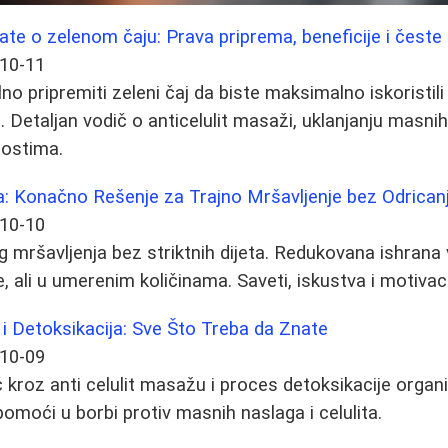
ate o zelenom čaju: Prava priprema, beneficije i česte
10-11
no pripremiti zeleni čaj da biste maksimalno iskoristil
 Detaljan vodič o anticelulit masaži, uklanjanju masnih
ostima.
: Konačno Rešenje za Trajno Mršavljenje bez Odrican
10-10
nog mršavljenja bez striktnih dijeta. Redukovana ishr
e, ali u umerenim količinama. Saveti, iskustva i motivaci
 i Detoksikacija: Sve Što Treba da Znate
10-09
kroz anti celulit masažu i proces detoksikacije organi
omoći u borbi protiv masnih naslaga i celulita.