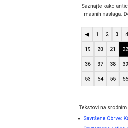
Saznajte kako antice
i masnih naslaga. D
◀
1
2
3
19
20
21
2
36
37
38
3
53
54
55
5
Tekstovi na srodnim
Savršene Obrve: Ka