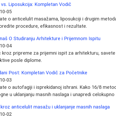
 vs. Liposukcija: Kompletan Vodič
10-05
ate o anticelulit masažama, liposukciji i drugim metod
redite procedure, efikasnost i rezultate.
aš O Studiranju Arhitekture i Prijemnom Ispitu
10-04
kroz pripreme za prijemni ispit za arhitekturu, savete
ktive posle diplome.
idani Post: Kompletan Vodič za Početnike
10-03
ate o autofagiji i isprekidanoj ishrani. Kako 16/8 met
gne u uklanjanju masnih naslaga i unapredi celokupno 
kroz anticelulit masažu i uklanjanje masnih naslaga
10-02