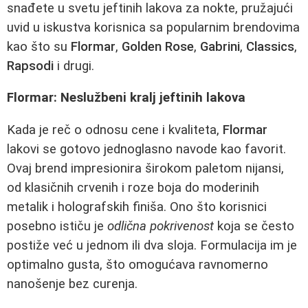
snađete u svetu jeftinih lakova za nokte, pružajući
uvid u iskustva korisnica sa popularnim brendovima
kao što su
Flormar
,
Golden Rose
,
Gabrini
,
Classics
,
Rapsodi
i drugi.
Flormar: Neslužbeni kralj jeftinih lakova
Kada je reč o odnosu cene i kvaliteta,
Flormar
lakovi se gotovo jednoglasno navode kao favorit.
Ovaj brend impresionira širokom paletom nijansi,
od klasičnih crvenih i roze boja do moderinih
metalik i holografskih finiša. Ono što korisnici
posebno ističu je
odlična pokrivenost
koja se često
postiže već u jednom ili dva sloja. Formulacija im je
optimalno gusta, što omogućava ravnomerno
nanošenje bez curenja.