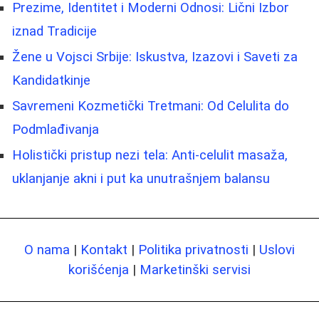
Prezime, Identitet i Moderni Odnosi: Lični Izbor
iznad Tradicije
Žene u Vojsci Srbije: Iskustva, Izazovi i Saveti za
Kandidatkinje
Savremeni Kozmetički Tretmani: Od Celulita do
Podmlađivanja
Holistički pristup nezi tela: Anti-celulit masaža,
uklanjanje akni i put ka unutrašnjem balansu
O nama
|
Kontakt
|
Politika privatnosti
|
Uslovi
korišćenja
|
Marketinški servisi