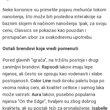
Neke korisnice su primetile pojavu
mehurića
tokom
nanošenja, što može biti posledica interakcije sa
baznim slojem ili načinom nanošenja. Ipak, za svoju
cenu, Classics se pokazao kao pouzdan i
pristupačan izbor za svakodnevnu upotrebu.
Ostali brendovi koje vredi pomenuti
Pored glavnih "igrača", na tržištu postoje i drugi
zanimljivi brendovi.
Rapsodi
lakovi imaju lepe
nijanse, ali često se opisuju kao vodenasti i slabe
postojanosti.
Color Line
nudi široku paletu boja po
veoma niskoj ceni, ali kvalitet cetkice i samog laka
može varirati.
Aura
lakovi, posebno popularna
nijansa "On the Edge", hvaljeni su zbog dobrog
kvaliteta, ali su postali teži za pronalaženje.
Isabelle