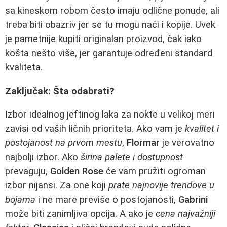
sa kineskom robom često imaju odlične ponude, ali
treba biti obazriv jer se tu mogu naći i kopije. Uvek
je pametnije kupiti originalan proizvod, čak iako
košta nešto više, jer garantuje određeni standard
kvaliteta.
Zaključak: Šta odabrati?
Izbor idealnog jeftinog laka za nokte u velikoj meri
zavisi od vaših ličnih prioriteta. Ako vam je
kvalitet i
postojanost na prvom mestu
,
Flormar
je verovatno
najbolji izbor. Ako
širina palete i dostupnost
prevaguju,
Golden Rose
će vam pružiti ogroman
izbor nijansi. Za one koji
prate najnovije trendove u
bojama
i ne mare previše o postojanosti,
Gabrini
može biti zanimljiva opcija. A ako je
cena najvažniji