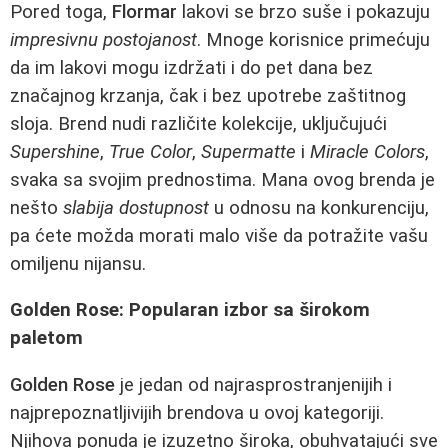
Pored toga,
Flormar
lakovi se brzo suše i pokazuju
impresivnu postojanost
. Mnoge korisnice primećuju
da im lakovi mogu izdržati i do pet dana bez
značajnog krzanja, čak i bez upotrebe zaštitnog
sloja. Brend nudi različite kolekcije, uključujući
Supershine
,
True Color
,
Supermatte
i
Miracle Colors
,
svaka sa svojim prednostima. Mana ovog brenda je
nešto
slabija dostupnost
u odnosu na konkurenciju,
pa ćete možda morati malo više da potražite vašu
omiljenu nijansu.
Golden Rose: Popularan izbor sa širokom
paletom
Golden Rose
je jedan od najrasprostranjenijih i
najprepoznatljivijih brendova u ovoj kategoriji.
Njihova ponuda je izuzetno široka, obuhvatajući sve