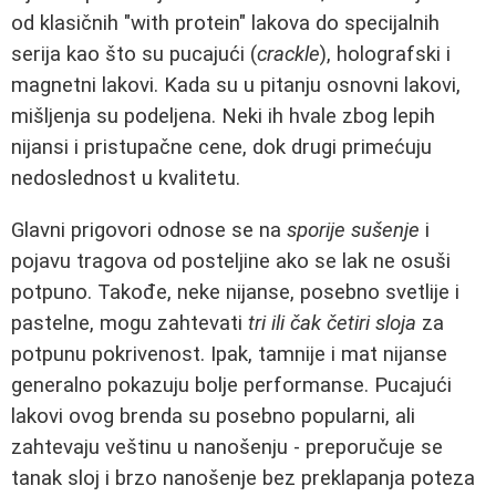
od klasičnih "with protein" lakova do specijalnih
serija kao što su pucajući (
crackle
), holografski i
magnetni lakovi. Kada su u pitanju osnovni lakovi,
mišljenja su podeljena. Neki ih hvale zbog lepih
nijansi i pristupačne cene, dok drugi primećuju
nedoslednost u kvalitetu.
Glavni prigovori odnose se na
sporije sušenje
i
pojavu tragova od posteljine ako se lak ne osuši
potpuno. Takođe, neke nijanse, posebno svetlije i
pastelne, mogu zahtevati
tri ili čak četiri sloja
za
potpunu pokrivenost. Ipak, tamnije i mat nijanse
generalno pokazuju bolje performanse. Pucajući
lakovi ovog brenda su posebno popularni, ali
zahtevaju veštinu u nanošenju - preporučuje se
tanak sloj i brzo nanošenje bez preklapanja poteza