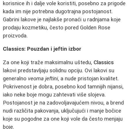
korisnice ih i dalje vole koristiti, posebno za prigode
kada im nije potrebna dugotrajna postojanost.
Gabrini lakove je najlakše pronaći u radnjama koje
prodaju kozmetiku, često pored Golden Rose
proizvoda.
Classics: Pouzdan i jeftin izbor
Za one koji traže maksimalnu uštedu,
Classics
lakovi predstavljaju solidnu opciju. Ovi lakovi su
generalno
veoma jeftini
, a nude pristojan kvalitet.
Pokrivenost je dobra, posebno kod tamnijih nijansi,
iako neke boje mogu zahtevati više slojeva.
Postojanost je na zadovoljavajućem nivou, a brend
nudi različita pakovanja, uključujući i manje bočice
koje su pogodne za one koji vole da često menjaju
boje.