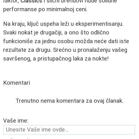
faktor
,
Classics
i slični brendovi nude solidne
performanse po minimalnoj ceni.
Na kraju, ključ uspeha leži u eksperimentisanju.
Svaki nokat je drugačiji, a ono što odlično
funkcioniše za jednu osobu možda neće dati iste
rezultate za drugu. Srećno u pronalaženju vašeg
savršenog, a pristupačnog laka za nokte!
Komentari
Trenutno nema komentara za ovaj članak.
Vaše ime: