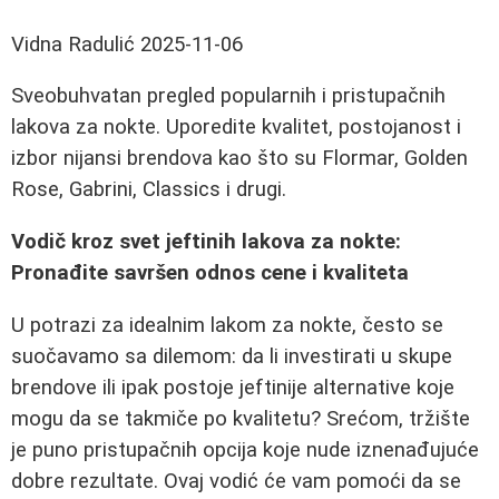
Vidna Radulić
2025-11-06
Sveobuhvatan pregled popularnih i pristupačnih
lakova za nokte. Uporedite kvalitet, postojanost i
izbor nijansi brendova kao što su Flormar, Golden
Rose, Gabrini, Classics i drugi.
Vodič kroz svet jeftinih lakova za nokte:
Pronađite savršen odnos cene i kvaliteta
U potrazi za idealnim lakom za nokte, često se
suočavamo sa dilemom: da li investirati u skupe
brendove ili ipak postoje jeftinije alternative koje
mogu da se takmiče po kvalitetu? Srećom, tržište
je puno pristupačnih opcija koje nude iznenađujuće
dobre rezultate. Ovaj vodić će vam pomoći da se