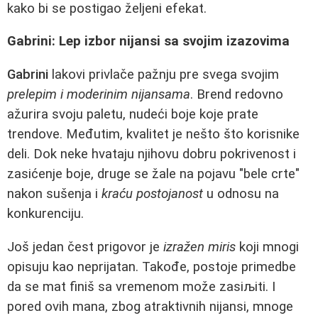
kako bi se postigao željeni efekat.
Gabrini: Lep izbor nijansi sa svojim izazovima
Gabrini
lakovi privlače pažnju pre svega svojim
prelepim i moderinim nijansama
. Brend redovno
ažurira svoju paletu, nudeći boje koje prate
trendove. Međutim, kvalitet je nešto što korisnike
deli. Dok neke hvataju njihovu dobru pokrivenost i
zasićenje boje, druge se žale na pojavu "bele crte"
nakon sušenja i
kraću postojanost
u odnosu na
konkurenciju.
Još jedan čest prigovor je
izražen miris
koji mnogi
opisuju kao neprijatan. Takođe, postoje primedbe
da se mat finiš sa vremenom može zasiљiti. I
pored ovih mana, zbog atraktivnih nijansi, mnoge