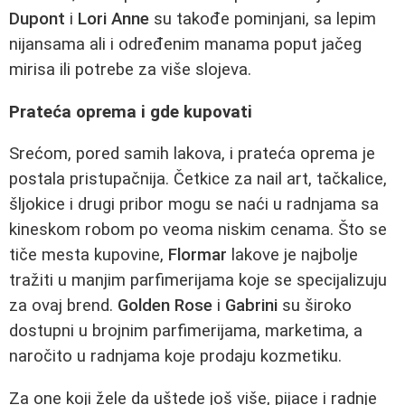
Dupont
i
Lori Anne
su takođe pominjani, sa lepim
nijansama ali i određenim manama poput jačeg
mirisa ili potrebe za više slojeva.
Prateća oprema i gde kupovati
Srećom, pored samih lakova, i prateća oprema je
postala pristupačnija. Četkice za nail art, tačkalice,
šljokice i drugi pribor mogu se naći u radnjama sa
kineskom robom po veoma niskim cenama. Što se
tiče mesta kupovine,
Flormar
lakove je najbolje
tražiti u manjim parfimerijama koje se specijalizuju
za ovaj brend.
Golden Rose
i
Gabrini
su široko
dostupni u brojnim parfimerijama, marketima, a
naročito u radnjama koje prodaju kozmetiku.
Za one koji žele da uštede još više, pijace i radnje