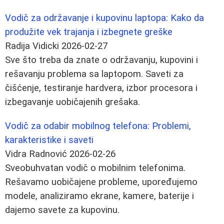
Vodič za održavanje i kupovinu laptopa: Kako da
produžite vek trajanja i izbegnete greške
Radija Vidicki
2026-02-27
Sve što treba da znate o održavanju, kupovini i
rešavanju problema sa laptopom. Saveti za
čišćenje, testiranje hardvera, izbor procesora i
izbegavanje uobičajenih grešaka.
Vodič za odabir mobilnog telefona: Problemi,
karakteristike i saveti
Vidra Radnović
2026-02-26
Sveobuhvatan vodič o mobilnim telefonima.
Rešavamo uobičajene probleme, upoređujemo
modele, analiziramo ekrane, kamere, baterije i
dajemo savete za kupovinu.