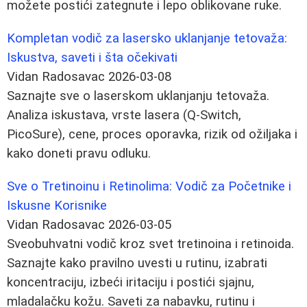
možete postići zategnute i lepo oblikovane ruke.
Kompletan vodič za lasersko uklanjanje tetovaža:
Iskustva, saveti i šta očekivati
Vidan Radosavac
2026-03-08
Saznajte sve o laserskom uklanjanju tetovaža.
Analiza iskustava, vrste lasera (Q-Switch,
PicoSure), cene, proces oporavka, rizik od ožiljaka i
kako doneti pravu odluku.
Sve o Tretinoinu i Retinolima: Vodič za Početnike i
Iskusne Korisnike
Vidan Radosavac
2026-03-05
Sveobuhvatni vodič kroz svet tretinoina i retinoida.
Saznajte kako pravilno uvesti u rutinu, izabrati
koncentraciju, izbeći iritaciju i postići sjajnu,
mladalačku kožu. Saveti za nabavku, rutinu i