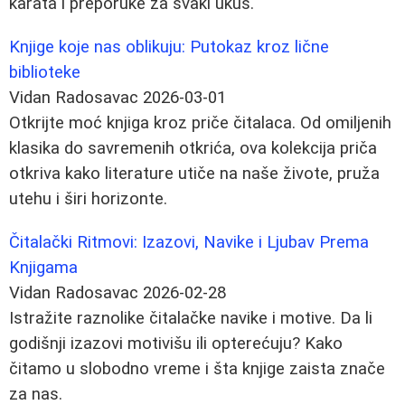
karata i preporuke za svaki ukus.
Knjige koje nas oblikuju: Putokaz kroz lične
biblioteke
Vidan Radosavac
2026-03-01
Otkrijte moć knjiga kroz priče čitalaca. Od omiljenih
klasika do savremenih otkrića, ova kolekcija priča
otkriva kako literature utiče na naše živote, pruža
utehu i širi horizonte.
Čitalački Ritmovi: Izazovi, Navike i Ljubav Prema
Knjigama
Vidan Radosavac
2026-02-28
Istražite raznolike čitalačke navike i motive. Da li
godišnji izazovi motivišu ili opterećuju? Kako
čitamo u slobodno vreme i šta knjige zaista znače
za nas.