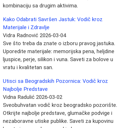
kombinaciju sa drugim aktivima.
Kako Odabrati Savršen Jastuk: Vodič kroz
Materijale i Zdravlje
Vidra Radnović
2026-03-04
Sve što treba da znate o izboru pravog jastuka.
Uporedite materijale: memorijska pena, heljdine
ljuspice, perje, silikon i vuna. Saveti za bolove u
vratu i kvalitetan san.
Utisci sa Beogradskih Pozornica: Vodič kroz
Najbolje Predstave
Vidna Radulić
2026-03-02
Sveobuhvatan vodič kroz beogradsko pozorište.
Otkrijte najbolje predstave, glumačke podvige i
nezaboravne utiske publike. Saveti za kupovinu