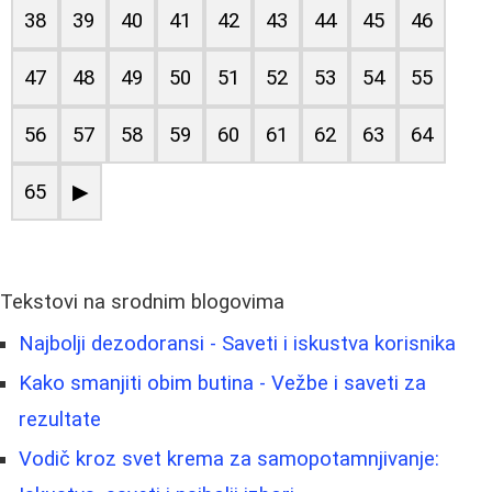
38
39
40
41
42
43
44
45
46
47
48
49
50
51
52
53
54
55
56
57
58
59
60
61
62
63
64
65
▶
Tekstovi na srodnim blogovima
Najbolji dezodoransi - Saveti i iskustva korisnika
Kako smanjiti obim butina - Vežbe i saveti za
rezultate
Vodič kroz svet krema za samopotamnjivanje: