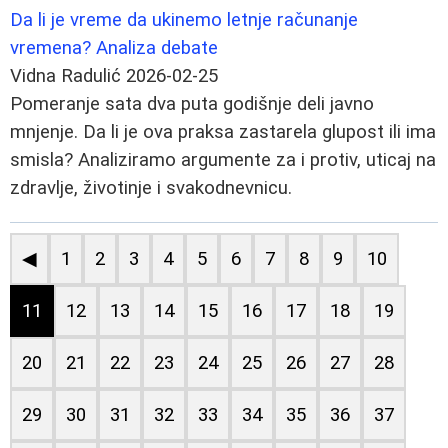
Da li je vreme da ukinemo letnje računanje
vremena? Analiza debate
Vidna Radulić
2026-02-25
Pomeranje sata dva puta godišnje deli javno
mnjenje. Da li je ova praksa zastarela glupost ili ima
smisla? Analiziramo argumente za i protiv, uticaj na
zdravlje, životinje i svakodnevnicu.
◀
1
2
3
4
5
6
7
8
9
10
11
12
13
14
15
16
17
18
19
20
21
22
23
24
25
26
27
28
29
30
31
32
33
34
35
36
37