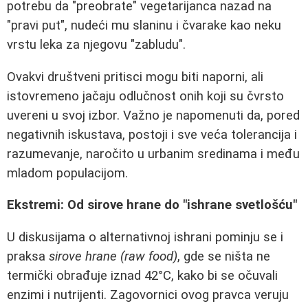
potrebu da "preobrate" vegetarijanca nazad na
"pravi put", nudeći mu slaninu i čvarake kao neku
vrstu leka za njegovu "zabludu".
Ovakvi društveni pritisci mogu biti naporni, ali
istovremeno jačaju odlučnost onih koji su čvrsto
uvereni u svoj izbor. Važno je napomenuti da, pored
negativnih iskustava, postoji i sve veća tolerancija i
razumevanje, naročito u urbanim sredinama i među
mladom populacijom.
Ekstremi: Od sirove hrane do "ishrane svetlošću"
U diskusijama o alternativnoj ishrani pominju se i
praksa
sirove hrane (raw food)
, gde se ništa ne
termički obrađuje iznad 42°C, kako bi se očuvali
enzimi i nutrijenti. Zagovornici ovog pravca veruju