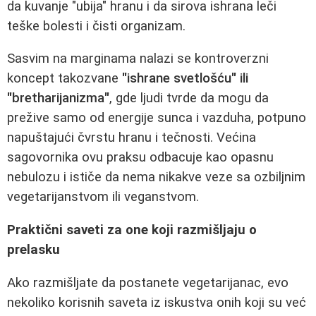
da kuvanje "ubija" hranu i da sirova ishrana leči
teške bolesti i čisti organizam.
Sasvim na marginama nalazi se kontroverzni
koncept takozvane
"ishrane svetlošću" ili
"bretharijanizma"
, gde ljudi tvrde da mogu da
prežive samo od energije sunca i vazduha, potpuno
napuštajući čvrstu hranu i tečnosti. Većina
sagovornika ovu praksu odbacuje kao opasnu
nebulozu i ističe da nema nikakve veze sa ozbiljnim
vegetarijanstvom ili veganstvom.
Praktični saveti za one koji razmišljaju o
prelasku
Ako razmišljate da postanete vegetarijanac, evo
nekoliko korisnih saveta iz iskustva onih koji su već