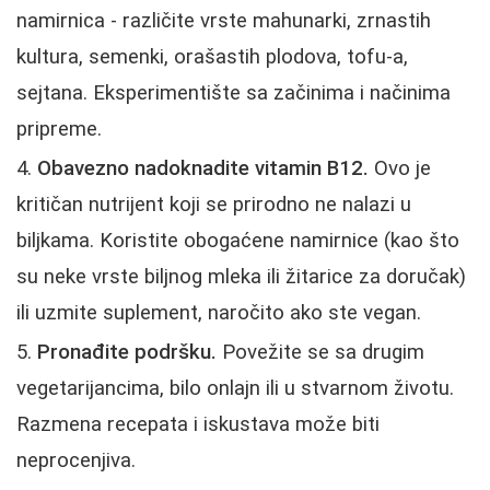
namirnica - različite vrste mahunarki, zrnastih
kultura, semenki, orašastih plodova, tofu-a,
sejtana. Eksperimentište sa začinima i načinima
pripreme.
Obavezno nadoknadite vitamin B12.
Ovo je
kritičan nutrijent koji se prirodno ne nalazi u
biljkama. Koristite obogaćene namirnice (kao što
su neke vrste biljnog mleka ili žitarice za doručak)
ili uzmite suplement, naročito ako ste vegan.
Pronađite podršku.
Povežite se sa drugim
vegetarijancima, bilo onlajn ili u stvarnom životu.
Razmena recepata i iskustava može biti
neprocenjiva.