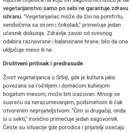
vegetarijanstvo samo po sebi ne garantuje zdravu
ishranu
. "Vegetarijanac može da živi na pomfritu,
sendvičima sa sirom i čokoladi," primećuje jedan
učesnik diskusije. Zdravlje zavisi od svesnog
odabira raznovrsne i balansirane hrane, bilo da ona
uključuje meso ili ne.
Društveni pritisak i predrasude
Život vegetarijanca u Srbiji, gde je kultura jaka
povezana sa roštiljem i domaćom kuhinjom
bogatom mesom, može biti izazovan. Mnogi se
susreću sa nerazumevanjem, podsmehom ili čak
otvorenim neprijateljstvom. "Čim si drugačiji, onda
si u sekti," ironično primećuje jedan sagovornik.
Česte su situacije gde porodica i prijatelji osećaju