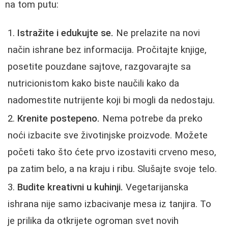
na tom putu:
Istražite i edukujte se.
Ne prelazite na novi
način ishrane bez informacija. Pročitajte knjige,
posetite pouzdane sajtove, razgovarajte sa
nutricionistom kako biste naučili kako da
nadomestite nutrijente koji bi mogli da nedostaju.
Krenite postepeno.
Nema potrebe da preko
noći izbacite sve životinjske proizvode. Možete
početi tako što ćete prvo izostaviti crveno meso,
pa zatim belo, a na kraju i ribu. Slušajte svoje telo.
Budite kreativni u kuhinji.
Vegetarijanska
ishrana nije samo izbacivanje mesa iz tanjira. To
je prilika da otkrijete ogroman svet novih