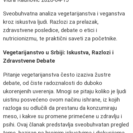
Sveobuhvatna analiza vegetarijanstva i veganstva
kroz iskustva ljudi. Razlozi za prelazak,
zdravstvene posledice, debate o etici i
nutricionizmu, te praktični saveti za početnike.
Vegetarijanstvo u Srbiji: Iskustva, Razlozi i
Zdravstvene Debate
Pitanje vegetarijanstva često izaziva žustre
debate, od čiste radoznalosti do duboko
ukorenjenih uverenja. Mnogi se pitaju koliko je ljudi
uistinu posvećeno ovom načinu ishrane, iz kojih
razloga su odlučili da prestanu da konzumiraju
meso, i kakve su promene primećene u zdravlju i
psihi. Ovaj članak predstavlja sveobuhvatan pregled
teme, baziran na brojnim iskustvima i diskusijama,