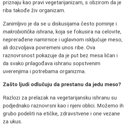
priznaju kao pravi vegetarijanizam, s obzirom da je
riba takođe živ organizam.
Zanimljivo je da se u diskusijama često pominje i
makrobiotička ishrana
, koja se fokusira na celovite,
neprerađene namirnice i uglavnom isključuje meso,
ali dozvoljava povremeni unos ribe. Ova
raznovrsnost pokazuje da je put bez mesa ličan i
da svako prilagođava ishranu sopstvenim
uverenjima i potrebama organizma.
Zašto ljudi odlučuju da prestanu da jedu meso?
Razlozi za prelazak na vegetarijansku ishranu su
podjednako raznovrsni kao i njeni oblici. Možemo ih
grubo podeliti na etičke, zdravstvene i one vezane
za ukus.