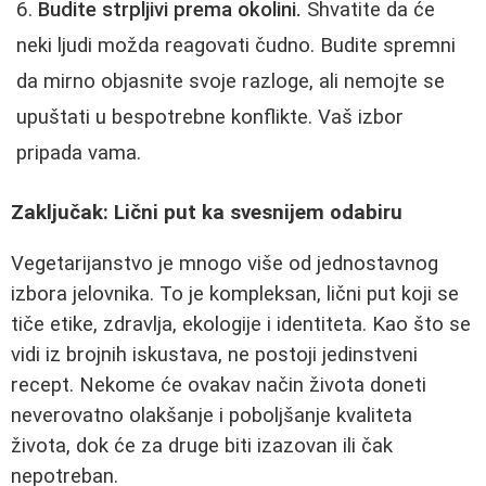
Budite strpljivi prema okolini.
Shvatite da će
neki ljudi možda reagovati čudno. Budite spremni
da mirno objasnite svoje razloge, ali nemojte se
upuštati u bespotrebne konflikte. Vaš izbor
pripada vama.
Zaključak: Lični put ka svesnijem odabiru
Vegetarijanstvo je mnogo više od jednostavnog
izbora jelovnika. To je kompleksan, lični put koji se
tiče etike, zdravlja, ekologije i identiteta. Kao što se
vidi iz brojnih iskustava, ne postoji jedinstveni
recept. Nekome će ovakav način života doneti
neverovatno olakšanje i poboljšanje kvaliteta
života, dok će za druge biti izazovan ili čak
nepotreban.