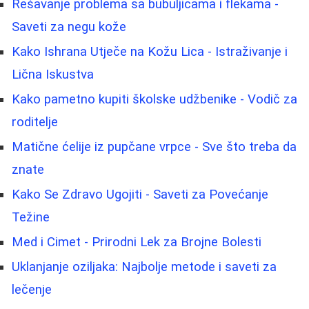
Rešavanje problema sa bubuljicama i flekama -
Saveti za negu kože
Kako Ishrana Utječe na Kožu Lica - Istraživanje i
Lična Iskustva
Kako pametno kupiti školske udžbenike - Vodič za
roditelje
Matične ćelije iz pupčane vrpce - Sve što treba da
znate
Kako Se Zdravo Ugojiti - Saveti za Povećanje
Težine
Med i Cimet - Prirodni Lek za Brojne Bolesti
Uklanjanje oziljaka: Najbolje metode i saveti za
lečenje