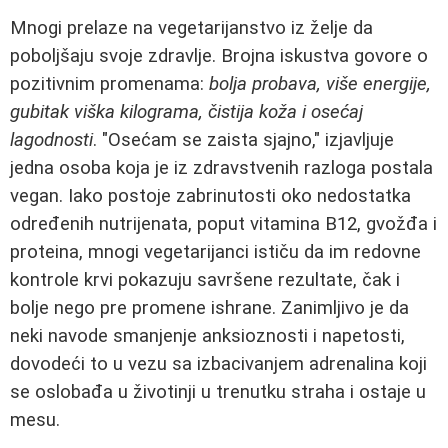
Mnogi prelaze na vegetarijanstvo iz želje da
poboljšaju svoje zdravlje. Brojna iskustva govore o
pozitivnim promenama:
bolja probava, više energije,
gubitak viška kilograma, čistija koža i osećaj
lagodnosti
. "Osećam se zaista sjajno," izjavljuje
jedna osoba koja je iz zdravstvenih razloga postala
vegan. Iako postoje zabrinutosti oko nedostatka
određenih nutrijenata, poput vitamina B12, gvožđa i
proteina, mnogi vegetarijanci ističu da im redovne
kontrole krvi pokazuju savršene rezultate, čak i
bolje nego pre promene ishrane. Zanimljivo je da
neki navode smanjenje anksioznosti i napetosti,
dovodeći to u vezu sa izbacivanjem adrenalina koji
se oslobađa u životinji u trenutku straha i ostaje u
mesu.