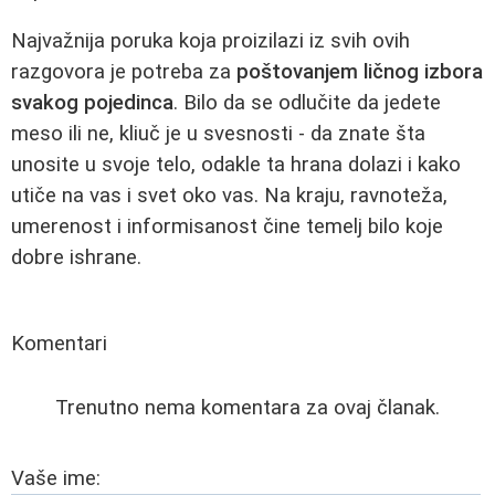
Najvažnija poruka koja proizilazi iz svih ovih
razgovora je potreba za
poštovanjem ličnog izbora
svakog pojedinca
. Bilo da se odlučite da jedete
meso ili ne, kliuč je u svesnosti - da znate šta
unosite u svoje telo, odakle ta hrana dolazi i kako
utiče na vas i svet oko vas. Na kraju, ravnoteža,
umerenost i informisanost čine temelj bilo koje
dobre ishrane.
Komentari
Trenutno nema komentara za ovaj članak.
Vaše ime: