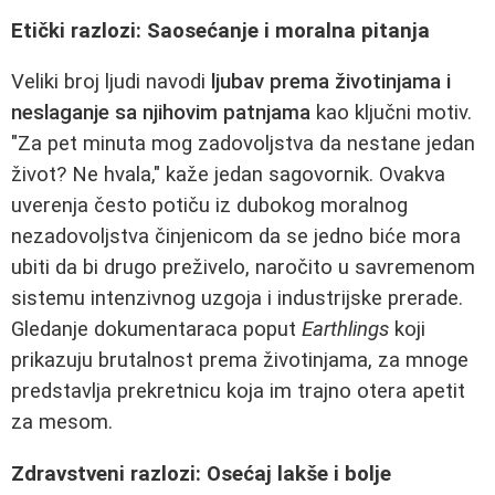
Etički razlozi: Saosećanje i moralna pitanja
Veliki broj ljudi navodi
ljubav prema životinjama i
neslaganje sa njihovim patnjama
kao ključni motiv.
"Za pet minuta mog zadovoljstva da nestane jedan
život? Ne hvala," kaže jedan sagovornik. Ovakva
uverenja često potiču iz dubokog moralnog
nezadovoljstva činjenicom da se jedno biće mora
ubiti da bi drugo preživelo, naročito u savremenom
sistemu intenzivnog uzgoja i industrijske prerade.
Gledanje dokumentaraca poput
Earthlings
koji
prikazuju brutalnost prema životinjama, za mnoge
predstavlja prekretnicu koja im trajno otera apetit
za mesom.
Zdravstveni razlozi: Osećaj lakše i bolje