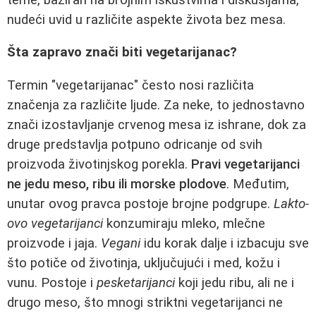
nudeći uvid u različite aspekte života bez mesa.
Šta zapravo znači biti vegetarijanac?
Termin "vegetarijanac" često nosi različita
značenja za različite ljude. Za neke, to jednostavno
znači izostavljanje crvenog mesa iz ishrane, dok za
druge predstavlja potpuno odricanje od svih
proizvoda životinjskog porekla.
Pravi vegetarijanci
ne jedu meso, ribu ili morske plodove
. Međutim,
unutar ovog pravca postoje brojne podgrupe.
Lakto-
ovo vegetarijanci
konzumiraju mleko, mlečne
proizvode i jaja.
Vegani
idu korak dalje i izbacuju sve
što potiče od životinja, uključujući i med, kožu i
vunu. Postoje i
pesketarijanci
koji jedu ribu, ali ne i
drugo meso, što mnogi striktni vegetarijanci ne