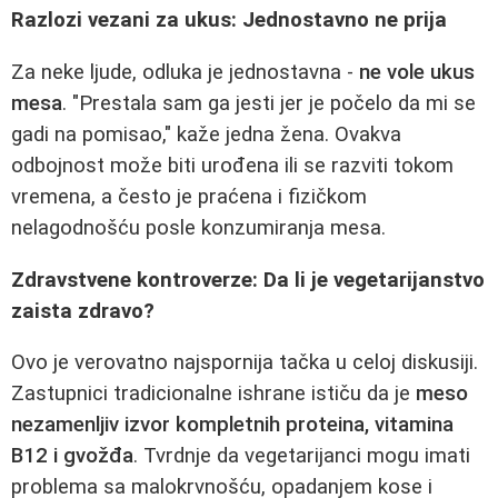
Razlozi vezani za ukus: Jednostavno ne prija
Za neke ljude, odluka je jednostavna -
ne vole ukus
mesa
. "Prestala sam ga jesti jer je počelo da mi se
gadi na pomisao," kaže jedna žena. Ovakva
odbojnost može biti urođena ili se razviti tokom
vremena, a često je praćena i fizičkom
nelagodnošću posle konzumiranja mesa.
Zdravstvene kontroverze: Da li je vegetarijanstvo
zaista zdravo?
Ovo je verovatno najspornija tačka u celoj diskusiji.
Zastupnici tradicionalne ishrane ističu da je
meso
nezamenljiv izvor kompletnih proteina, vitamina
B12 i gvožđa
. Tvrdnje da vegetarijanci mogu imati
problema sa malokrvnošću, opadanjem kose i