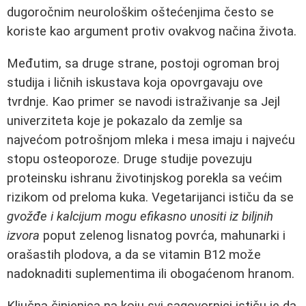
dugoročnim neurološkim oštećenjima često se
koriste kao argument protiv ovakvog načina života.
Međutim, sa druge strane, postoji ogroman broj
studija i ličnih iskustava koja opovrgavaju ove
tvrdnje. Kao primer se navodi istraživanje sa Jejl
univerziteta koje je pokazalo da zemlje sa
najvećom potrošnjom mleka i mesa imaju i najveću
stopu osteoporoze. Druge studije povezuju
proteinsku ishranu životinjskog porekla sa većim
rizikom od preloma kuka. Vegetarijanci ističu da se
gvožđe i kalcijum mogu efikasno unositi iz biljnih
izvora
poput zelenog lisnatog povrća, mahunarki i
orašastih plodova, a da se vitamin B12 može
nadoknaditi suplementima ili obogaćenom hranom.
Ključna činjenica na koju svi sagovornici ističu je da