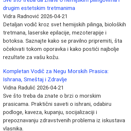
drugim estetskim tretmanima
Vidra Radnović
2026-04-21
Detaljan vodič kroz svet hemijskih pilinga, bioloških
tretmana, laserske epilacije, mezoterapije i
botoksa. Saznajte kako se pravilno pripremiti, šta
očekivati tokom oporavka i kako postići najbolje
rezultate za vašu kožu.
Kompletan Vodič za Negu Morskih Prasica:
Ishrana, Smeštaj i Zdravlje
Vidna Radulić
2026-04-21
Sve što treba da znate o brzi o morskim
prasicama. Praktični saveti o ishrani, odabiru
podloge, kaveza, kupanju, socijalizaciji i
prepoznavanju zdravstvenih problema iz iskustava
vlasnika.