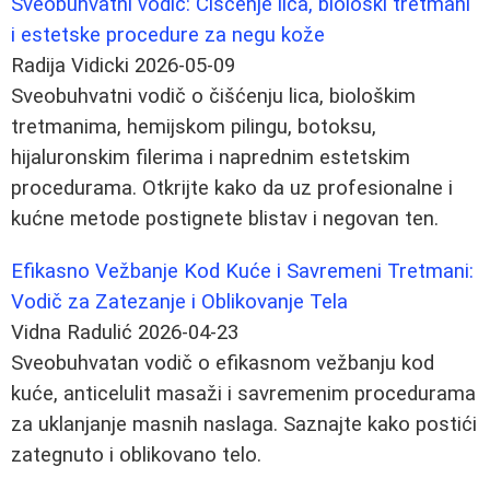
Sveobuhvatni vodič: Čišćenje lica, biološki tretmani
i estetske procedure za negu kože
Radija Vidicki
2026-05-09
Sveobuhvatni vodič o čišćenju lica, biološkim
tretmanima, hemijskom pilingu, botoksu,
hijaluronskim filerima i naprednim estetskim
procedurama. Otkrijte kako da uz profesionalne i
kućne metode postignete blistav i negovan ten.
Efikasno Vežbanje Kod Kuće i Savremeni Tretmani:
Vodič za Zatezanje i Oblikovanje Tela
Vidna Radulić
2026-04-23
Sveobuhvatan vodič o efikasnom vežbanju kod
kuće, anticelulit masaži i savremenim procedurama
za uklanjanje masnih naslaga. Saznajte kako postići
zategnuto i oblikovano telo.