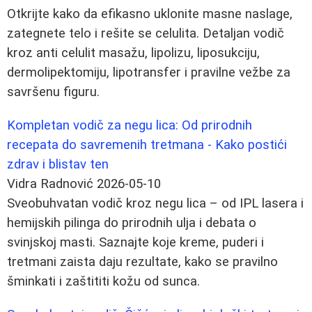
Otkrijte kako da efikasno uklonite masne naslage,
zategnete telo i rešite se celulita. Detaljan vodič
kroz anti celulit masažu, lipolizu, liposukciju,
dermolipektomiju, lipotransfer i pravilne vežbe za
savršenu figuru.
Kompletan vodič za negu lica: Od prirodnih
recepata do savremenih tretmana - Kako postići
zdrav i blistav ten
Vidra Radnović
2026-05-10
Sveobuhvatan vodič kroz negu lica – od IPL lasera i
hemijskih pilinga do prirodnih ulja i debata o
svinjskoj masti. Saznajte koje kreme, puderi i
tretmani zaista daju rezultate, kako se pravilno
šminkati i zaštititi kožu od sunca.