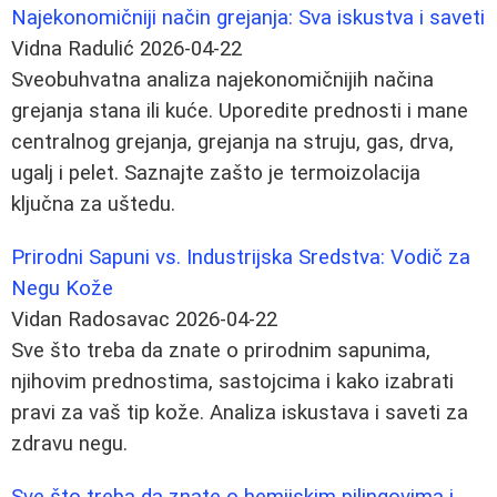
Najekonomičniji način grejanja: Sva iskustva i saveti
Vidna Radulić
2026-04-22
Sveobuhvatna analiza najekonomičnijih načina
grejanja stana ili kuće. Uporedite prednosti i mane
centralnog grejanja, grejanja na struju, gas, drva,
ugalj i pelet. Saznajte zašto je termoizolacija
ključna za uštedu.
Prirodni Sapuni vs. Industrijska Sredstva: Vodič za
Negu Kože
Vidan Radosavac
2026-04-22
Sve što treba da znate o prirodnim sapunima,
njihovim prednostima, sastojcima i kako izabrati
pravi za vaš tip kože. Analiza iskustava i saveti za
zdravu negu.
Sve što treba da znate o hemijskim pilingovima i