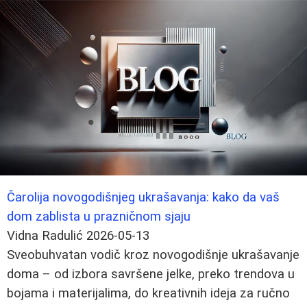
Čarolija novogodišnjeg ukrašavanja: kako da vaš
dom zablista u prazničnom sjaju
Vidna Radulić
2026-05-13
Sveobuhvatan vodič kroz novogodišnje ukrašavanje
doma – od izbora savršene jelke, preko trendova u
bojama i materijalima, do kreativnih ideja za ručno