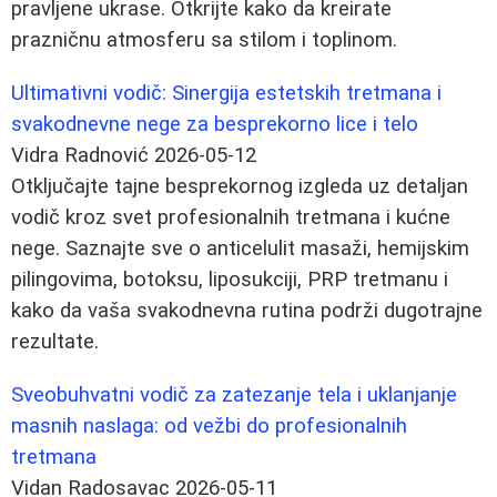
pravljene ukrase. Otkrijte kako da kreirate
prazničnu atmosferu sa stilom i toplinom.
Ultimativni vodič: Sinergija estetskih tretmana i
svakodnevne nege za besprekorno lice i telo
Vidra Radnović
2026-05-12
Otključajte tajne besprekornog izgleda uz detaljan
vodič kroz svet profesionalnih tretmana i kućne
nege. Saznajte sve o anticelulit masaži, hemijskim
pilingovima, botoksu, liposukciji, PRP tretmanu i
kako da vaša svakodnevna rutina podrži dugotrajne
rezultate.
Sveobuhvatni vodič za zatezanje tela i uklanjanje
masnih naslaga: od vežbi do profesionalnih
tretmana
Vidan Radosavac
2026-05-11