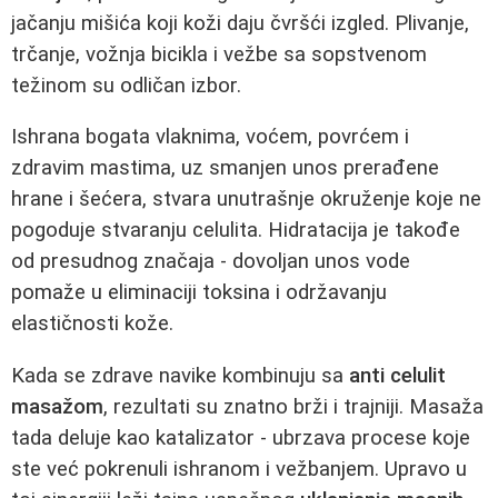
jačanju mišića koji koži daju čvršći izgled. Plivanje,
trčanje, vožnja bicikla i vežbe sa sopstvenom
težinom su odličan izbor.
Ishrana bogata vlaknima, voćem, povrćem i
zdravim mastima, uz smanjen unos prerađene
hrane i šećera, stvara unutrašnje okruženje koje ne
pogoduje stvaranju celulita. Hidratacija je takođe
od presudnog značaja - dovoljan unos vode
pomaže u eliminaciji toksina i održavanju
elastičnosti kože.
Kada se zdrave navike kombinuju sa
anti celulit
masažom
, rezultati su znatno brži i trajniji. Masaža
tada deluje kao katalizator - ubrzava procese koje
ste već pokrenuli ishranom i vežbanjem. Upravo u