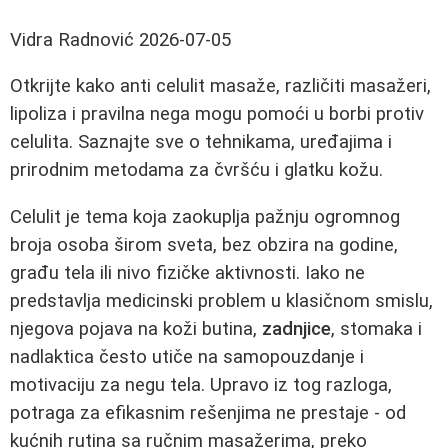
Vidra Radnović
2026-07-05
Otkrijte kako anti celulit masaže, različiti masažeri,
lipoliza i pravilna nega mogu pomoći u borbi protiv
celulita. Saznajte sve o tehnikama, uređajima i
prirodnim metodama za čvršću i glatku kožu.
Celulit je tema koja zaokuplja pažnju ogromnog
broja osoba širom sveta, bez obzira na godine,
građu tela ili nivo fizičke aktivnosti. Iako ne
predstavlja medicinski problem u klasičnom smislu,
njegova pojava na koži butina,
zadnjice
, stomaka i
nadlaktica često utiče na samopouzdanje i
motivaciju za negu tela. Upravo iz tog razloga,
potraga za efikasnim rešenjima ne prestaje - od
kućnih rutina sa ručnim masažerima, preko