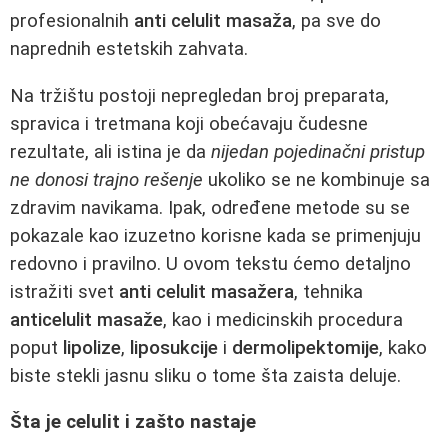
profesionalnih
anti celulit masaža
, pa sve do
naprednih estetskih zahvata.
Na tržištu postoji nepregledan broj preparata,
spravica i tretmana koji obećavaju čudesne
rezultate, ali istina je da
nijedan pojedinačni pristup
ne donosi trajno rešenje
ukoliko se ne kombinuje sa
zdravim navikama. Ipak, određene metode su se
pokazale kao izuzetno korisne kada se primenjuju
redovno i pravilno. U ovom tekstu ćemo detaljno
istražiti svet
anti celulit masažera
, tehnika
anticelulit masaže
, kao i medicinskih procedura
poput
lipolize
,
liposukcije
i
dermolipektomije
, kako
biste stekli jasnu sliku o tome šta zaista deluje.
Šta je celulit i zašto nastaje