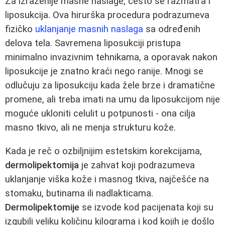
Za izraženije masne naslage, često se razmatra i
liposukcija. Ova hirurška procedura podrazumeva
fizičko
uklanjanje masnih naslaga
sa određenih
delova tela. Savremena liposukciji pristupa
minimalno invazivnim tehnikama, a oporavak nakon
liposukcije je znatno kraći nego ranije. Mnogi se
odlučuju za liposukciju kada žele brze i dramatične
promene, ali treba imati na umu da liposukcijom nije
moguće ukloniti celulit u potpunosti - ona cilja
masno tkivo, ali ne menja strukturu kože.
Kada je reč o ozbiljnijim estetskim korekcijama,
dermolipektomija
je zahvat koji podrazumeva
uklanjanje viška kože i masnog tkiva, najčešće na
stomaku, butinama ili nadlakticama.
Dermolipektomije
se izvode kod pacijenata koji su
izgubili veliku količinu kilograma i kod kojih je došlo