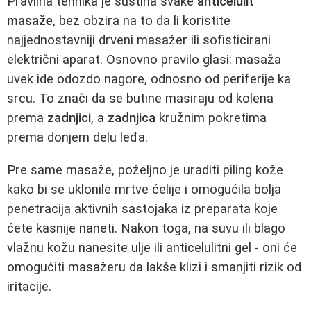
Pravilna tehnika je suština svake
anticelulit
masaže
, bez obzira na to da li koristite
najjednostavniji drveni masažer ili sofisticirani
električni aparat. Osnovno pravilo glasi: masaža
uvek ide odozdo nagore, odnosno od periferije ka
srcu. To znači da se butine masiraju od kolena
prema
zadnjici
, a
zadnjica
kružnim pokretima
prema donjem delu leđa.
Pre same masaže, poželjno je uraditi piling kože
kako bi se uklonile mrtve ćelije i omogućila bolja
penetracija aktivnih sastojaka iz preparata koje
ćete kasnije naneti. Nakon toga, na suvu ili blago
vlažnu kožu nanesite ulje ili anticelulitni gel - oni će
omogućiti masažeru da lakše klizi i smanjiti rizik od
iritacije.