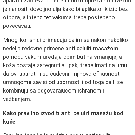
aparata zahteva određenu dozu opreza - obavezno
je nanositi dovoljno ulja kako bi aplikator klizio bez
otpora, a intenzitet vakuma treba postepeno
povećavati.
Mnogi korisnici primećuju da im se nakon nekoliko
nedelja redovne primene
anti celulit masažom
pomoću vakum uređaja obim butina smanjuje, a
koža postaje zategnutija. Ipak, treba imati na umu
da ovi aparati nisu čudesni - njihova efikasnost
umnogome zavisi od upornosti i od toga da li se
kombinuju sa odgovarajućom ishranom i
vežbanjem.
Kako pravilno izvoditi anti celulit masažu kod
kuće