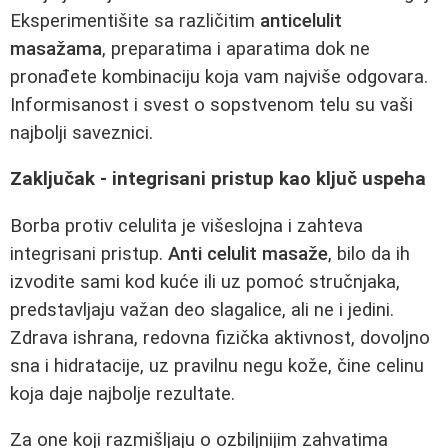
Eksperimentišite sa različitim
anticelulit
masažama
, preparatima i aparatima dok ne
pronađete kombinaciju koja vam najviše odgovara.
Informisanost i svest o sopstvenom telu su vaši
najbolji saveznici.
Zaključak - integrisani pristup kao ključ uspeha
Borba protiv celulita je višeslojna i zahteva
integrisani pristup.
Anti celulit masaže
, bilo da ih
izvodite sami kod kuće ili uz pomoć stručnjaka,
predstavljaju važan deo slagalice, ali ne i jedini.
Zdrava ishrana, redovna fizička aktivnost, dovoljno
sna i hidratacije, uz pravilnu negu kože, čine celinu
koja daje najbolje rezultate.
Za one koji razmišljaju o ozbiljnijim zahvatima