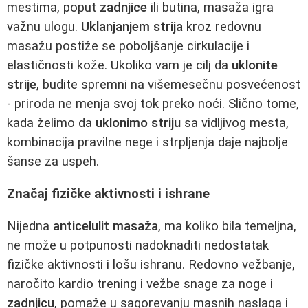
mestima, poput
zadnjice
ili butina, masaža igra
važnu ulogu.
Uklanjanjem strija
kroz redovnu
masažu postiže se poboljšanje cirkulacije i
elastičnosti kože. Ukoliko vam je cilj da
uklonite
strije
, budite spremni na višemesečnu posvećenost
- priroda ne menja svoj tok preko noći. Slično tome,
kada želimo da
uklonimo striju
sa vidljivog mesta,
kombinacija pravilne nege i strpljenja daje najbolje
šanse za uspeh.
Značaj fizičke aktivnosti i ishrane
Nijedna
anticelulit masaža
, ma koliko bila temeljna,
ne može u potpunosti nadoknaditi nedostatak
fizičke aktivnosti i lošu ishranu. Redovno vežbanje,
naročito kardio trening i vežbe snage za noge i
zadnjicu
, pomaže u sagorevanju masnih naslaga i