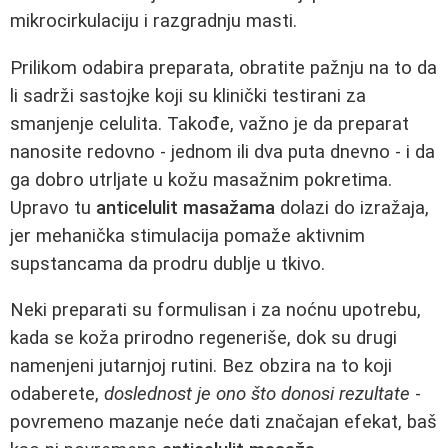
mikrocirkulaciju i razgradnju masti.
Prilikom odabira preparata, obratite pažnju na to da
li sadrži sastojke koji su klinički testirani za
smanjenje celulita. Takođe, važno je da preparat
nanosite redovno - jednom ili dva puta dnevno - i da
ga dobro utrljate u kožu masažnim pokretima.
Upravo tu
anticelulit masažama
dolazi do izražaja,
jer mehanička stimulacija pomaže aktivnim
supstancama da prodru dublje u tkivo.
Neki preparati su formulisan i za noćnu upotrebu,
kada se koža prirodno regeneriše, dok su drugi
namenjeni jutarnjoj rutini. Bez obzira na to koji
odaberete,
doslednost je ono što donosi rezultate
-
povremeno mazanje neće dati značajan efekat, baš