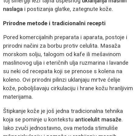
toj sinergiji leži tajna uspešnog
uklanjanja masnih
naslaga
i postizanja glatke, zategnute kože.
Prirodne metode i tradicionalni recepti
Pored komercijalnih preparata i aparata, postoje i
prirodni načini za borbu protiv celulita. Masaža
morskom solju, talogom od kafe ili mešavinom
maslinovog ulja i eteričnih ulja ruzmarina i lavande
su neki od recepata koji se prenose s kolena na
koleno. Ovi prirodni pilinzi uklanjaju mrtve ćelije
kože, poboljšavaju cirkulaciju i hrane kožu hranljivim
materijama.
Štipkanje kože je još jedna tradicionalna tehnika
koja se pominje u kontekstu
anticelulit masaže
.
Iako zvuči jednostavno, ova metoda stimuliše