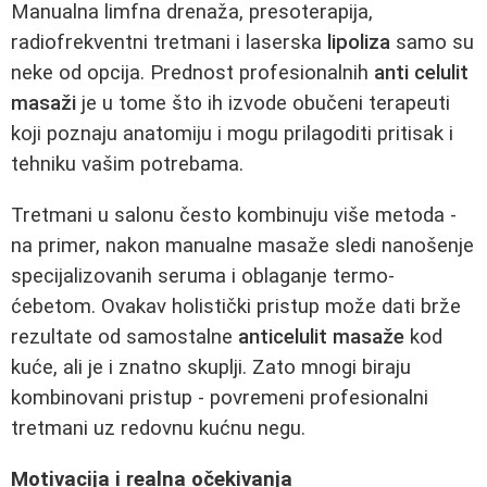
Manualna limfna drenaža, presoterapija,
radiofrekventni tretmani i laserska
lipoliza
samo su
neke od opcija. Prednost profesionalnih
anti celulit
masaži
je u tome što ih izvode obučeni terapeuti
koji poznaju anatomiju i mogu prilagoditi pritisak i
tehniku vašim potrebama.
Tretmani u salonu često kombinuju više metoda -
na primer, nakon manualne masaže sledi nanošenje
specijalizovanih seruma i oblaganje termo-
ćebetom. Ovakav holistički pristup može dati brže
rezultate od samostalne
anticelulit masaže
kod
kuće, ali je i znatno skuplji. Zato mnogi biraju
kombinovani pristup - povremeni profesionalni
tretmani uz redovnu kućnu negu.
Motivacija i realna očekivanja