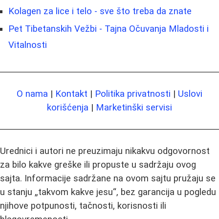
Kolagen za lice i telo - sve što treba da znate
Pet Tibetanskih Vežbi - Tajna Očuvanja Mladosti i
Vitalnosti
O nama
|
Kontakt
|
Politika privatnosti
|
Uslovi
korišćenja
|
Marketinški servisi
Urednici i autori ne preuzimaju nikakvu odgovornost
za bilo kakve greške ili propuste u sadržaju ovog
sajta. Informacije sadržane na ovom sajtu pružaju se
u stanju „takvom kakve jesu“, bez garancija u pogledu
njihove potpunosti, tačnosti, korisnosti ili