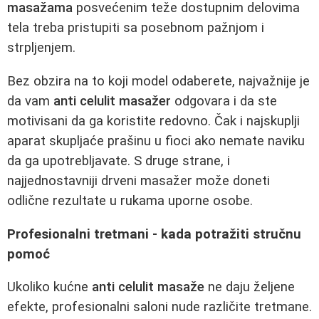
masažama
posvećenim teže dostupnim delovima
tela treba pristupiti sa posebnom pažnjom i
strpljenjem.
Bez obzira na to koji model odaberete, najvažnije je
da vam
anti celulit masažer
odgovara i da ste
motivisani da ga koristite redovno. Čak i najskuplji
aparat skupljaće prašinu u fioci ako nemate naviku
da ga upotrebljavate. S druge strane, i
najjednostavniji drveni masažer može doneti
odlične rezultate u rukama uporne osobe.
Profesionalni tretmani - kada potražiti stručnu
pomoć
Ukoliko kućne
anti celulit masaže
ne daju željene
efekte, profesionalni saloni nude različite tretmane.