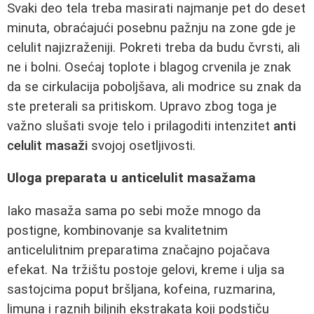
Svaki deo tela treba masirati najmanje pet do deset
minuta, obraćajući posebnu pažnju na zone gde je
celulit najizraženiji. Pokreti treba da budu čvrsti, ali
ne i bolni. Osećaj toplote i blagog crvenila je znak
da se cirkulacija poboljšava, ali modrice su znak da
ste preterali sa pritiskom. Upravo zbog toga je
važno slušati svoje telo i prilagoditi intenzitet
anti
celulit masaži
svojoj osetljivosti.
Uloga preparata u anticelulit masažama
Iako masaža sama po sebi može mnogo da
postigne, kombinovanje sa kvalitetnim
anticelulitnim preparatima značajno pojačava
efekat. Na tržištu postoje gelovi, kreme i ulja sa
sastojcima poput bršljana, kofeina, ruzmarina,
limuna i raznih biljnih ekstrakata koji podstiču