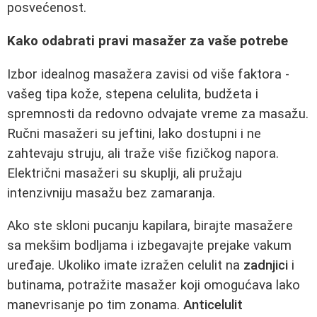
posvećenost.
Kako odabrati pravi masažer za vaše potrebe
Izbor idealnog masažera zavisi od više faktora -
vašeg tipa kože, stepena celulita, budžeta i
spremnosti da redovno odvajate vreme za masažu.
Ručni masažeri su jeftini, lako dostupni i ne
zahtevaju struju, ali traže više fizičkog napora.
Električni masažeri su skuplji, ali pružaju
intenzivniju masažu bez zamaranja.
Ako ste skloni pucanju kapilara, birajte masažere
sa mekšim bodljama i izbegavajte prejake vakum
uređaje. Ukoliko imate izražen celulit na
zadnjici
i
butinama, potražite masažer koji omogućava lako
manevrisanje po tim zonama.
Anticelulit