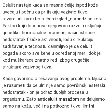
Celulit nastaje kada se masne ćelije ispod kože
uvećaju i počnu da pritiskaju vezivno tkivo,
stvarajući karakterističan izgled „narandžine kore“.
Faktori koji doprinose njegovom razvoju uključuju
genetiku, hormonalne promene, način ishrane,
nedostatak fizičke aktivnosti, lošu cirkulaciju i
zadržavanje tečnosti. Zanimljivo je da celulit
pogađa skoro sve žene u određenoj meri, dok je
kod muškaraca znatno ređi zbog drugačije
strukture vezivnog tkiva.
Kada govorimo o rešavanju ovog problema, ključno
je razumeti da celulit nije samo površinski estetski
nedostatak - on je odraz dubljih procesa u
organizmu. Zato
anticelulit masažom
ne delujemo
samo na kožu, već i na potkožno tkivo, limfni