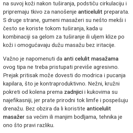
na suvoj koži nakon tuširanja, podstiču cirkulaciju i
pripremaju tkivo za nanošenje
anticelulit
preparata.
S druge strane, gumeni masažeri su nešto mekši i
često se koriste tokom tuširanja, kada u
kombinaciji sa gelom za tuširanje ili uljem klize po
koži i omogućavaju dužu masažu bez iritacije.
Važno je napomenuti da
anti celulit masažama
ovog tipa ne treba pristupati previše agresivno.
Prejak pritisak može dovesti do modrica i pucanja
kapilara, što je kontraproduktivno. Nežni, kružni
pokreti od kolena prema
zadnjici
i kukovima su
najefikasniji, jer prate prirodni tok limfe i pospešuju
drenažu. Bez obzira da li koristite
anticelulit
masažer
sa većim ili manjim bodljama, tehnika je
ono što pravi razliku.