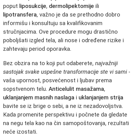
poput
liposukcije
,
dermolipektomije
ili
lipotransfera
, važno je da se prethodno dobro
informišu i konsultuju sa kvalifikovanim
stručnjacima. Ove procedure mogu drastično
poboljšati izgled tela, ali nose i određene rizike i
zahtevaju period oporavka.
Bez obzira na to koji put odaberete,
najvažniji
sastojak svake uspešne transformacije ste vi sami
-
vaša upornost, posvećenost i ljubav prema
sopstvenom telu.
Anticelulit masažama
,
uklanjanjem masnih naslaga
i
uklanjanjem strija
bavite se iz brige o sebi, a ne iz nezadovoljstva.
Kada promenite perspektivu i počnete da gledate
na negu tela kao na čin samopoštovanja, rezultati
neće izostati.