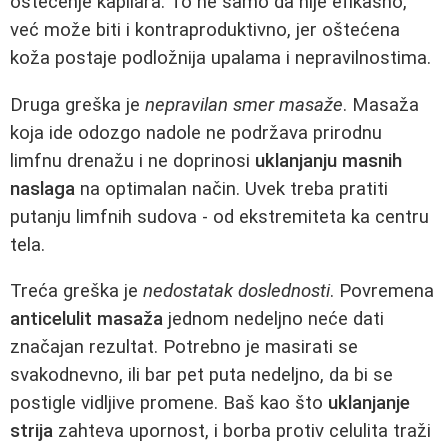
oštećenje kapilara. To ne samo da nije efikasno,
već može biti i kontraproduktivno, jer oštećena
koža postaje podložnija upalama i nepravilnostima.
Druga greška je
nepravilan smer masaže
. Masaža
koja ide odozgo nadole ne podržava prirodnu
limfnu drenažu i ne doprinosi
uklanjanju masnih
naslaga
na optimalan način. Uvek treba pratiti
putanju limfnih sudova - od ekstremiteta ka centru
tela.
Treća greška je
nedostatak doslednosti
. Povremena
anticelulit masaža
jednom nedeljno neće dati
značajan rezultat. Potrebno je masirati se
svakodnevno, ili bar pet puta nedeljno, da bi se
postigle vidljive promene. Baš kao što
uklanjanje
strija
zahteva upornost, i borba protiv celulita traži