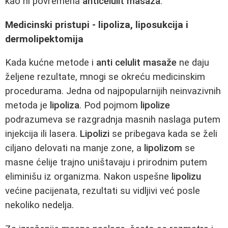
kao ni povremena
anticelulit masaža
.
Medicinski pristupi - lipoliza, liposukcija i
dermolipektomija
Kada kućne metode i
anti celulit masaže
ne daju
željene rezultate, mnogi se okreću medicinskim
procedurama. Jedna od najpopularnijih neinvazivnih
metoda je
lipoliza
. Pod pojmom
lipolize
podrazumeva se razgradnja masnih naslaga putem
injekcija ili lasera.
Lipolizi
se pribegava kada se želi
ciljano delovati na manje zone, a
lipolizom
se
masne ćelije trajno uništavaju i prirodnim putem
eliminišu iz organizma. Nakon uspešne
lipolizu
većine pacijenata, rezultati su vidljivi već posle
nekoliko nedelja.