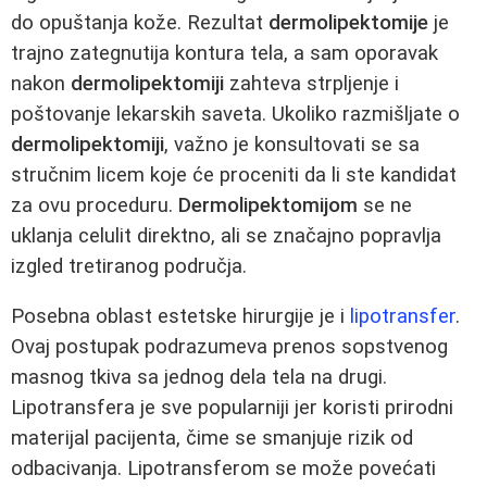
do opuštanja kože. Rezultat
dermolipektomije
je
trajno zategnutija kontura tela, a sam oporavak
nakon
dermolipektomiji
zahteva strpljenje i
poštovanje lekarskih saveta. Ukoliko razmišljate o
dermolipektomiji
, važno je konsultovati se sa
stručnim licem koje će proceniti da li ste kandidat
za ovu proceduru.
Dermolipektomijom
se ne
uklanja celulit direktno, ali se značajno popravlja
izgled tretiranog područja.
Posebna oblast estetske hirurgije je i
lipotransfer
.
Ovaj postupak podrazumeva prenos sopstvenog
masnog tkiva sa jednog dela tela na drugi.
Lipotransfera je sve popularniji jer koristi prirodni
materijal pacijenta, čime se smanjuje rizik od
odbacivanja. Lipotransferom se može povećati