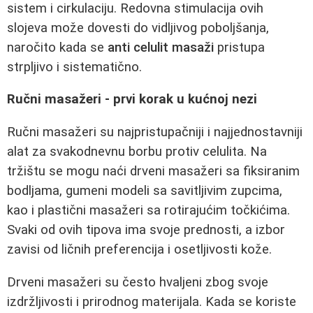
sistem i cirkulaciju. Redovna stimulacija ovih
slojeva može dovesti do vidljivog poboljšanja,
naročito kada se
anti celulit masaži
pristupa
strpljivo i sistematično.
Ručni masažeri - prvi korak u kućnoj nezi
Ručni masažeri su najpristupačniji i najjednostavniji
alat za svakodnevnu borbu protiv celulita. Na
tržištu se mogu naći drveni masažeri sa fiksiranim
bodljama, gumeni modeli sa savitljivim zupcima,
kao i plastični masažeri sa rotirajućim točkićima.
Svaki od ovih tipova ima svoje prednosti, a izbor
zavisi od ličnih preferencija i osetljivosti kože.
Drveni masažeri su često hvaljeni zbog svoje
izdržljivosti i prirodnog materijala. Kada se koriste