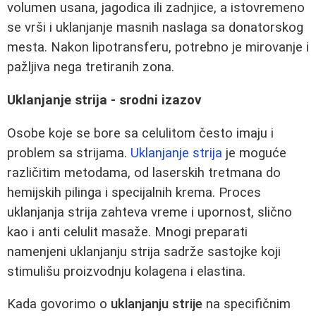
volumen usana, jagodica ili zadnjice, a istovremeno
se vrši i uklanjanje masnih naslaga sa donatorskog
mesta. Nakon lipotransferu, potrebno je mirovanje i
pažljiva nega tretiranih zona.
Uklanjanje strija - srodni izazov
Osobe koje se bore sa celulitom često imaju i
problem sa strijama.
Uklanjanje strija
je moguće
različitim metodama, od laserskih tretmana do
hemijskih pilinga i specijalnih krema. Proces
uklanjanja strija zahteva vreme i upornost, slično
kao i anti celulit masaže. Mnogi preparati
namenjeni uklanjanju strija sadrže sastojke koji
stimulišu proizvodnju kolagena i elastina.
Kada govorimo o
uklanjanju strije
na specifičnim