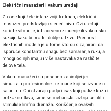
Električni masažeri i vakum uređaji
Za one koji žele intenzivniji tretman, električni
masažeri predstavljaju sledeći nivo. Ovi uređaji
koriste vibracije, infracrveno zračenje ili vakumsku
sukciju kako bi prodrli dublje u tkivo. Prednost
električnih modela je u tome što su dizajnirani da
isporuče konstantnu snagu bez zamaranja ruku, a
mnogi od njih imaju i više nastavaka za različite
delove tela.
Vakum masažeri su posebno zanimljivi jer
simuliraju profesionalne tretmane koji se izvode u
salonima. Oni stvaraju podpritisak koji podiže kožu i
potkožno tkivo, čime se mehanički razbija celulit i
stimuliše limfna drenaža. Korišćenje ovakvih