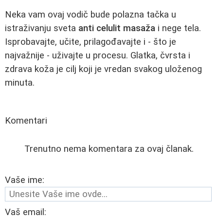
Neka vam ovaj vodič bude polazna tačka u
istraživanju sveta
anti celulit masaža
i nege tela.
Isprobavajte, učite, prilagođavajte i - što je
najvažnije - uživajte u procesu. Glatka, čvrsta i
zdrava koža je cilj koji je vredan svakog uloženog
minuta.
Komentari
Trenutno nema komentara za ovaj članak.
Vaše ime:
Vaš email: