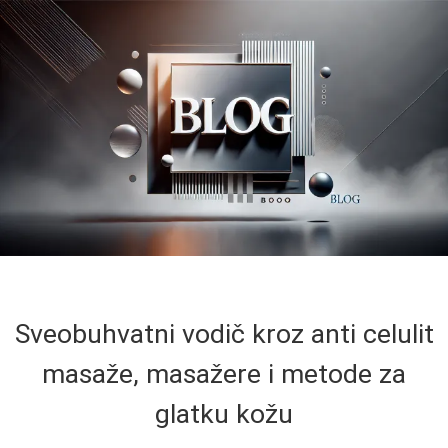
Sveobuhvatni vodič kroz anti celulit
masaže, masažere i metode za
glatku kožu