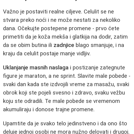
Važno je postaviti realne ciljeve. Celulit se ne
stvara preko noći i ne može nestati za nekoliko
dana. Očekujte postepene promene - prvo ćete
primetiti da je koža mekša i glatkija na dodir, zatim
da se obim butina ili
zadnjice
blago smanjuje, i na
kraju da celulit postaje manje vidljiv.
Uklanjanje masnih naslaga
i postizanje zategnute
figure je maraton, a ne sprint. Slavite male pobede -
svaki dan kada ste izdvojili vreme za masažu, svaki
obrok koji ste pojeli svesno i zdravo, svaku vežbu
koju ste odradili. Te male pobede se vremenom
akumuliraju i donose trajne promene.
Upamtite da je svako telo jedinstveno i da ono što
deluje jednoj osobi ne mora nužno delovati i drugoj.