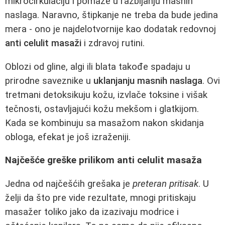
mikrocirkulaciju i pomaže u razbijanju masnih
naslaga. Naravno, štipkanje ne treba da bude jedina
mera - ono je najdelotvornije kao dodatak redovnoj
anti celulit masaži
i zdravoj rutini.
Oblozi od gline, algi ili blata takođe spadaju u
prirodne saveznike u
uklanjanju masnih naslaga
. Ovi
tretmani detoksikuju kožu, izvlače toksine i višak
tečnosti, ostavljajući kožu mekšom i glatkijom.
Kada se kombinuju sa masažom nakon skidanja
obloga, efekat je još izraženiji.
Najčešće greške prilikom anti celulit masaža
Jedna od najčešćih grešaka je
preteran pritisak
. U
želji da što pre vide rezultate, mnogi pritiskaju
masažer toliko jako da izazivaju modrice i