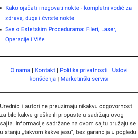
Kako ojačati i negovati nokte - kompletni vodič za
zdrave, duge i čvrste nokte
Sve o Estetskim Procedurama: Fileri, Laser,
Operacije i Više
O nama
|
Kontakt
|
Politika privatnosti
|
Uslovi
korišćenja
|
Marketinški servisi
Urednici i autori ne preuzimaju nikakvu odgovornost
za bilo kakve greške ili propuste u sadržaju ovog
sajta. Informacije sadržane na ovom sajtu pružaju se
u stanju „takvom kakve jesu“, bez garancija u pogledu