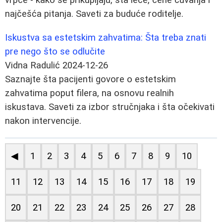
najčešća pitanja. Saveti za buduće roditelje.
Iskustva sa estetskim zahvatima: Šta treba znati
pre nego što se odlučite
Vidna Radulić
2024-12-26
Saznajte šta pacijenti govore o estetskim
zahvatima poput filera, na osnovu realnih
iskustava. Saveti za izbor stručnjaka i šta očekivati
nakon intervencije.
◀
1
2
3
4
5
6
7
8
9
10
11
12
13
14
15
16
17
18
19
20
21
22
23
24
25
26
27
28