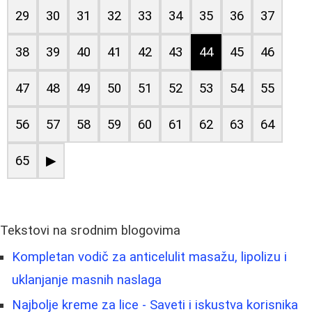
29
30
31
32
33
34
35
36
37
38
39
40
41
42
43
44
45
46
47
48
49
50
51
52
53
54
55
56
57
58
59
60
61
62
63
64
65
▶
Tekstovi na srodnim blogovima
Kompletan vodič za anticelulit masažu, lipolizu i
uklanjanje masnih naslaga
Najbolje kreme za lice - Saveti i iskustva korisnika