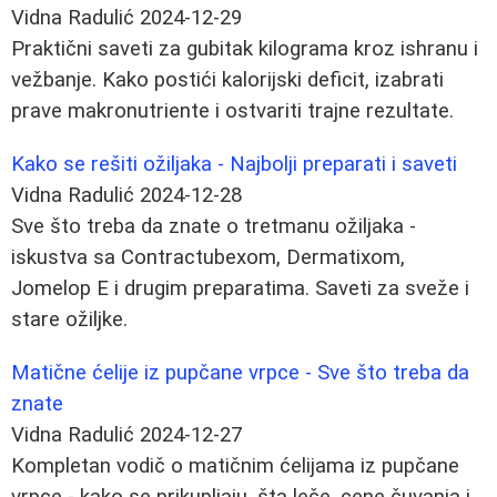
Vidna Radulić
2024-12-29
Praktični saveti za gubitak kilograma kroz ishranu i
vežbanje. Kako postići kalorijski deficit, izabrati
prave makronutriente i ostvariti trajne rezultate.
Kako se rešiti ožiljaka - Najbolji preparati i saveti
Vidna Radulić
2024-12-28
Sve što treba da znate o tretmanu ožiljaka -
iskustva sa Contractubexom, Dermatixom,
Jomelop E i drugim preparatima. Saveti za sveže i
stare ožiljke.
Matične ćelije iz pupčane vrpce - Sve što treba da
znate
Vidna Radulić
2024-12-27
Kompletan vodič o matičnim ćelijama iz pupčane
vrpce - kako se prikupljaju, šta leče, cene čuvanja i