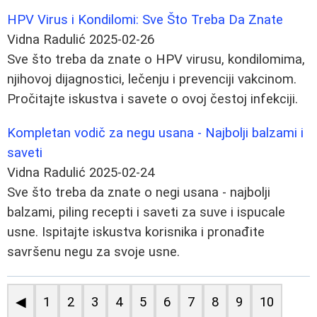
HPV Virus i Kondilomi: Sve Što Treba Da Znate
Vidna Radulić
2025-02-26
Sve što treba da znate o HPV virusu, kondilomima,
njihovoj dijagnostici, lečenju i prevenciji vakcinom.
Pročitajte iskustva i savete o ovoj čestoj infekciji.
Kompletan vodič za negu usana - Najbolji balzami i
saveti
Vidna Radulić
2025-02-24
Sve što treba da znate o negi usana - najbolji
balzami, piling recepti i saveti za suve i ispucale
usne. Ispitajte iskustva korisnika i pronađite
savršenu negu za svoje usne.
◀
1
2
3
4
5
6
7
8
9
10