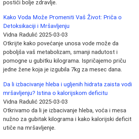
postići bolje zdravlje.
Kako Voda Može Promeniti Vaš Život: Priča o
Detoksikaciji i Mršavljenju
Vidna Radulić
2025-03-03
Otkrijte kako povećanje unosa vode može da
poboljša vaš metabolizam, smanji nadutost i
pomogne u gubitku kilograma. Ispričajemo priču
jedne žene koja je izgubila 7kg za mesec dana.
Da li izbacivanje hleba i ugljenih hidrata zaista vodi
mršavljenju? Istina o kalorijskom deficitu
Vidna Radulić
2025-03-03
Otkrivamo da li je izbacivanje hleba, voća i mesa
nužno za gubitak kilograma i kako kalorijski deficit
utiče na mršavljenje.