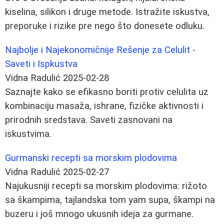
kiselina, silikon i druge metode. Istražite iskustva,
preporuke i rizike pre nego što donesete odluku.
Najbolje i Najekonomičnije Rešenje za Celulit -
Saveti i Ispkustva
Vidna Radulić
2025-02-28
Saznajte kako se efikasno boriti protiv celulita uz
kombinaciju masaža, ishrane, fizičke aktivnosti i
prirodnih sredstava. Saveti zasnovani na
iskustvima.
Gurmanski recepti sa morskim plodovima
Vidna Radulić
2025-02-27
Najukusniji recepti sa morskim plodovima: rižoto
sa škampima, tajlandska tom yam supa, škampi na
buzeru i još mnogo ukusnih ideja za gurmane.