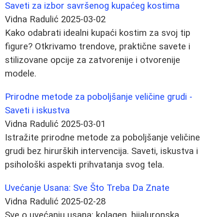
Saveti za izbor savršenog kupaćeg kostima
Vidna Radulić
2025-03-02
Kako odabrati idealni kupaći kostim za svoj tip
figure? Otkrivamo trendove, praktične savete i
stilizovane opcije za zatvorenije i otvorenije
modele.
Prirodne metode za poboljšanje veličine grudi -
Saveti i iskustva
Vidna Radulić
2025-03-01
Istražite prirodne metode za poboljšanje veličine
grudi bez hirurških intervencija. Saveti, iskustva i
psihološki aspekti prihvatanja svog tela.
Uvećanje Usana: Sve Što Treba Da Znate
Vidna Radulić
2025-02-28
Sve o uvećanju usana: kolagen, hijaluronska