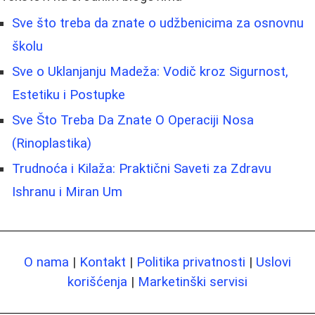
Sve što treba da znate o udžbenicima za osnovnu
školu
Sve o Uklanjanju Madeža: Vodič kroz Sigurnost,
Estetiku i Postupke
Sve Što Treba Da Znate O Operaciji Nosa
(Rinoplastika)
Trudnoća i Kilaža: Praktični Saveti za Zdravu
Ishranu i Miran Um
O nama
|
Kontakt
|
Politika privatnosti
|
Uslovi
korišćenja
|
Marketinški servisi