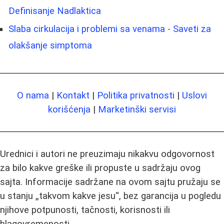
Definisanje Nadlaktica
Slaba cirkulacija i problemi sa venama - Saveti za
olakšanje simptoma
O nama
|
Kontakt
|
Politika privatnosti
|
Uslovi
korišćenja
|
Marketinški servisi
Urednici i autori ne preuzimaju nikakvu odgovornost
za bilo kakve greške ili propuste u sadržaju ovog
sajta. Informacije sadržane na ovom sajtu pružaju se
u stanju „takvom kakve jesu“, bez garancija u pogledu
njihove potpunosti, tačnosti, korisnosti ili
blagovremenosti.