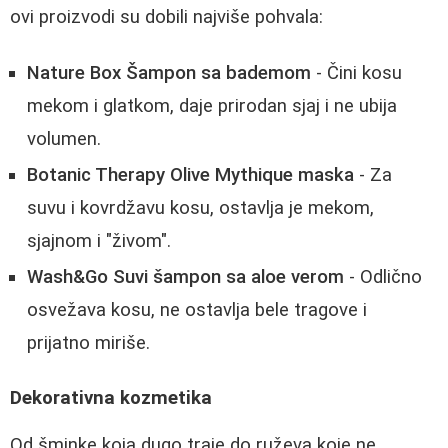
ovi proizvodi su dobili najviše pohvala:
Nature Box Šampon sa bademom
- Čini kosu
mekom i glatkom, daje prirodan sjaj i ne ubija
volumen.
Botanic Therapy Olive Mythique maska
- Za
suvu i kovrdžavu kosu, ostavlja je mekom,
sjajnom i "živom".
Wash&Go Suvi šampon sa aloe verom
- Odlično
osvežava kosu, ne ostavlja bele tragove i
prijatno miriše.
Dekorativna kozmetika
Od šminke koja dugo traje do ruževa koje ne