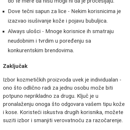
do te mere da nisu mogli ni da je pročešljaju.
Dove tečni sapun za lice - Nekim korisnicima je
izazvao isušivanje kože i pojavu bubuljica.
Always ulošci - Mnoge korisnice ih smatraju
neudobnim i tvrdim u poređenju sa
konkurentskim brendovima.
Zaključak
Izbor kozmetičkih proizvoda uvek je individualan -
ono što odlično radi za jednu osobu može biti
potpuno neprikladno za drugu. Ključ je u
pronalaženju onoga što odgovara vašem tipu kože
i kose. Koristeći iskustva drugih korisnika, možete
suziti izbor i smanjiti verovatnoću za razočarenje.