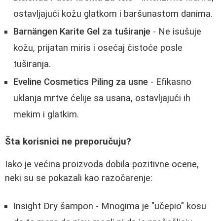
ostavljajući kožu glatkom i baršunastom danima.
Barnängen Karite Gel za tuširanje
- Ne isušuje
kožu, prijatan miris i osećaj čistoće posle
tuširanja.
Eveline Cosmetics Piling za usne
- Efikasno
uklanja mrtve ćelije sa usana, ostavljajući ih
mekim i glatkim.
Šta korisnici ne preporučuju?
Iako je većina proizvoda dobila pozitivne ocene,
neki su se pokazali kao razočarenje:
Insight Dry šampon - Mnogima je "učepio" kosu