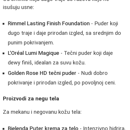
isušuju usne:
Rimmel Lasting Finish Foundation
- Puder koji
dugo traje i daje prirodan izgled, sa srednjim do
punim pokrivanjem.
L'Oréal Lumi Magique
- Tečni puder koji daje
dewy finiš, idealan za suvu kožu.
Golden Rose HD tečni puder
- Nudi dobro
pokrivanje i prirodan izgled, po povoljnoj ceni.
Proizvodi za negu tela
Za mekanu i negovanu kožu tela:
Bielenda Puter krema za telo
- Intenzivno hidrira,