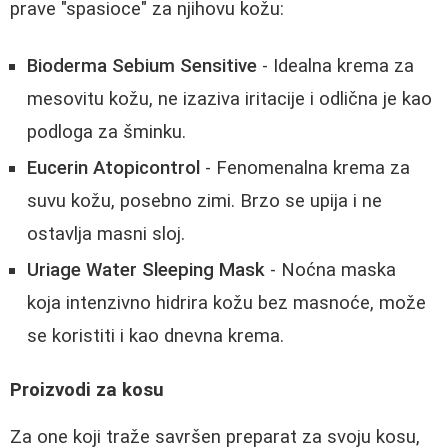
prave "spasioce" za njihovu kožu:
Bioderma Sebium Sensitive
- Idealna krema za
mesovitu kožu, ne izaziva iritacije i odlična je kao
podloga za šminku.
Eucerin Atopicontrol
- Fenomenalna krema za
suvu kožu, posebno zimi. Brzo se upija i ne
ostavlja masni sloj.
Uriage Water Sleeping Mask
- Noćna maska
koja intenzivno hidrira kožu bez masnoće, može
se koristiti i kao dnevna krema.
Proizvodi za kosu
Za one koji traže savršen preparat za svoju kosu,