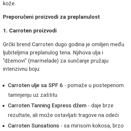
kože.
Preporučeni proizvodi za preplanulost
1. Carroten proizvodi
Grčki brend Carroten dugo godina je omiljen među
ljubiteljima preplanulog tena. Njihova ulja i
"džemovi" (marmelade) za sunčanje pružaju
intenzivnu boju:
Carroten ulje sa SPF 6
- pomaže u postepenom
tamnjenju uz zaštitu
Carroten Tanning Express džem
- daje brze
rezultate, ali može ostavljati tragove na odeći
Carroten Sunsations
- sa mirisom kokosa, brzo