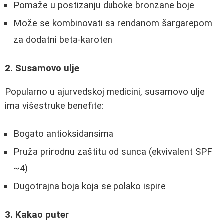
Pomaže u postizanju duboke bronzane boje
Može se kombinovati sa rendanom šargarepom
za dodatni beta-karoten
2. Susamovo ulje
Popularno u ajurvedskoj medicini, susamovo ulje
ima višestruke benefite:
Bogato antioksidansima
Pruža prirodnu zaštitu od sunca (ekvivalent SPF
~4)
Dugotrajna boja koja se polako ispire
3. Kakao puter