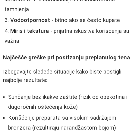
tamnjenja
Vodootpornost
- bitno ako se često kupate
Miris i tekstura
- prijatna iskustva koriscenja su
važna
Najčešće greške pri postizanju preplanulog tena
Izbegavajte sledeće situacije kako biste postigli
najbolje rezultate:
Sunčanje bez ikakve zaštite (rizik od opekotina i
dugoročnih oštećenja kože)
Korišćenje preparata sa visokim sadržajem
bronzera (rezultiraju narandžastom bojom)