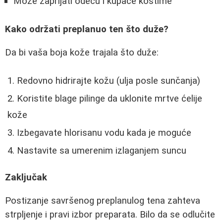
Može zaprljati odeću i kupaće kostime
Kako održati preplanuo ten što duže?
Da bi vaša boja kože trajala što duže:
Redovno hidrirajte kožu (ulja posle sunčanja)
Koristite blage pilinge da uklonite mrtve ćelije
kože
Izbegavate hlorisanu vodu kada je moguće
Nastavite sa umerenim izlaganjem suncu
Zaključak
Postizanje savršenog preplanulog tena zahteva
strpljenje i pravi izbor preparata. Bilo da se odlučite