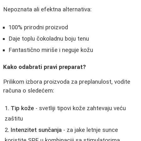
Nepoznata ali efektna alternativa:
100% prirodni proizvod
Daje toplu čokoladnu boju tenu
Fantastično miriše i neguje kožu
Kako odabrati pravi preparat?
Prilikom izbora proizvoda za preplanulost, vodite
računa o sledećem:
Tip kože
- svetliji tipovi kože zahtevaju veću
zaštitu
Intenzitet sunčanja
- za jake letnje sunce
koristite SPF u kombinaciji sa stimulatorima