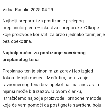
Vidna Radulić
2025-04-29
Najbolji preparati za postizanje prelepog
preplanulog tena – iskustva i preporuke. Otkrijte
koje proizvode koristiti za brzo i jednako tamnjenje
bez opekotina.
Najbolji načini za postizanje savršenog
preplanulog tena
Preplanuo ten je sinonim za zdrav i lep izgled
tokom letnjih meseci. Međutim, postizanje
ravnomernog tena bez opekotina i narandžastih
nijansi može biti izazov. U ovom članku,
istražićemo najbolje proizvode i prirodne metode
koje će vam pomoći da postignete savršenu boju