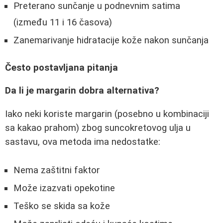
Preterano sunčanje u podnevnim satima
(između 11 i 16 časova)
Zanemarivanje hidratacije kože nakon sunčanja
Često postavljana pitanja
Da li je margarin dobra alternativa?
Iako neki koriste margarin (posebno u kombinaciji
sa kakao prahom) zbog suncokretovog ulja u
sastavu, ova metoda ima nedostatke:
Nema zaštitni faktor
Može izazvati opekotine
Teško se skida sa kože