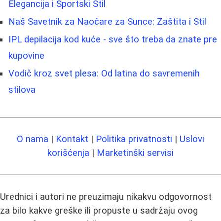
Elegancija i Sportski Stil
Naš Savetnik za Naočare za Sunce: Zaštita i Stil
IPL depilacija kod kuće - sve što treba da znate pre
kupovine
Vodič kroz svet plesa: Od latina do savremenih
stilova
O nama
|
Kontakt
|
Politika privatnosti
|
Uslovi
korišćenja
|
Marketinški servisi
Urednici i autori ne preuzimaju nikakvu odgovornost
za bilo kakve greške ili propuste u sadržaju ovog