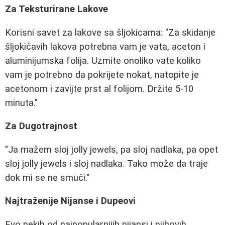
Za Teksturirane Lakove
Korisni savet za lakove sa šljokicama: "Za skidanje
šljokičavih lakova potrebna vam je vata, aceton i
aluminijumska folija. Uzmite onoliko vate koliko
vam je potrebno da pokrijete nokat, natopite je
acetonom i zavijte prst al folijom. Držite 5-10
minuta."
Za Dugotrajnost
"Ja mažem sloj jolly jewels, pa sloj nadlaka, pa opet
sloj jolly jewels i sloj nadlaka. Tako može da traje
dok mi se ne smuči."
Najtraženije Nijanse i Dupeovi
Evo nekih od najpopularnijih nijansi i njihovih