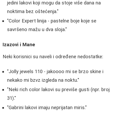
jedini lakovi koji mogu da stoje više dana na
noktima bez oštećenja."
"Color Expert linija - pastelne boje koje se
savršeno mažu u dva sloja."
Izazovi i Mane
Neki korisnici su naveli i određene nedostatke:
"Jolly jewels 110 - jakoooo mi se brzo skine i
nekako mi bzvz izgleda na noktu."
"Neki rich color lakovi su previše gusti (npr. broj
31)."
"Gabrini lakovi imaju neprijatan miris."