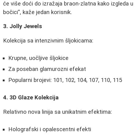
će više doći do izražaja braon-zlatna kako izgleda u
bočici", kaže jedan korisnik.
3. Jolly Jewels
Kolekcija sa intenzivnim šljokicama:
Krupne, uočljive šljokice
Za poseban glamurozni efekat
Popularni brojevi: 101, 102, 104, 107, 110, 115
4. 3D Glaze Kolekcija
Relativno nova linija sa unikatnim efektima:
Holografski i opalescentni efekti