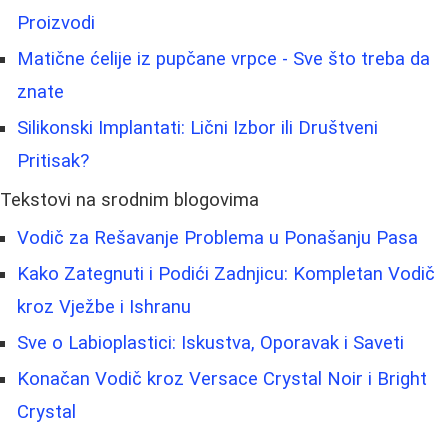
Proizvodi
Matične ćelije iz pupčane vrpce - Sve što treba da
znate
Silikonski Implantati: Lični Izbor ili Društveni
Pritisak?
Tekstovi na srodnim blogovima
Vodič za Rešavanje Problema u Ponašanju Pasa
Kako Zategnuti i Podići Zadnjicu: Kompletan Vodič
kroz Vježbe i Ishranu
Sve o Labioplastici: Iskustva, Oporavak i Saveti
Konačan Vodič kroz Versace Crystal Noir i Bright
Crystal