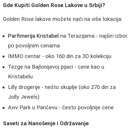
Gde Kupiti Golden Rose Lakove u Srbiji?
Golden Rose lakove možete naći na više lokacija:
Parfimerija Kristabel
na Terazijama - najširi izbor
po povoljnim cenama
IMMO centar - oko 160 din za 3D kolekciju
Tezge na Bajlonijevoj pijaci - cene kao u
Kristabelu
Lilly drogerije - nešto skuplje (oko 270 din za
Jolly Jewels)
Aviv Park u Pančevu - često povoljnije cene
Saveti za Nanošenje i Održavanje