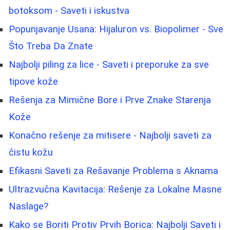
botoksom - Saveti i iskustva
Popunjavanje Usana: Hijaluron vs. Biopolimer - Sve
Što Treba Da Znate
Najbolji piling za lice - Saveti i preporuke za sve
tipove kože
Rešenja za Mimične Bore i Prve Znake Starenja
Kože
Konačno rešenje za mitisere - Najbolji saveti za
čistu kožu
Efikasni Saveti za Rešavanje Problema s Aknama
Ultrazvučna Kavitacija: Rešenje za Lokalne Masne
Naslage?
Kako se Boriti Protiv Prvih Borica: Najbolji Saveti i