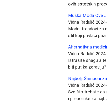
ovih estetskih proc
Muška Moda Ove Jes
Vidna Radulić
2024-
Modni trendovi za m
stil koji privlači pažn
Alternativna medicin
Vidna Radulić
2024-
Istražite snagu alter
biti put ka zdravlju
Najbolji Šamponi za
Vidna Radulić
2024-
Sve što trebate da 
i preporuke za najb