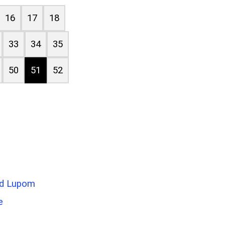
16
17
18
33
34
35
50
51
52
od Lupom
e