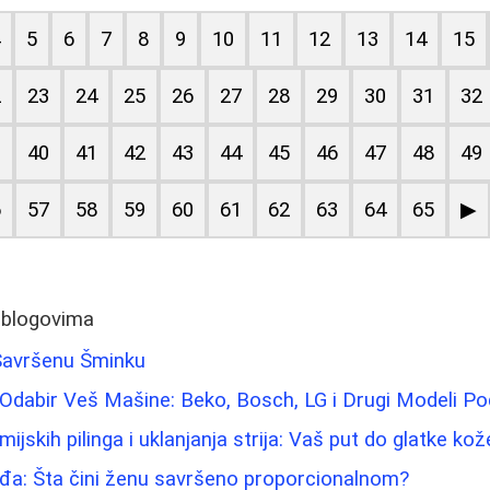
4
5
6
7
8
9
10
11
12
13
14
15
2
23
24
25
26
27
28
29
30
31
32
9
40
41
42
43
44
45
46
47
48
49
6
57
58
59
60
61
62
63
64
65
▶
 blogovima
 Savršenu Šminku
Odabir Veš Mašine: Beko, Bosch, LG i Drugi Modeli P
ijskih pilinga i uklanjanja strija: Vaš put do glatke kož
ađa: Šta čini ženu savršeno proporcionalnom?