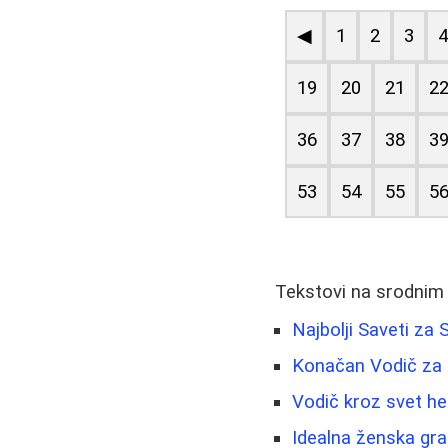
◀
1
2
3
19
20
21
2
36
37
38
3
53
54
55
5
Tekstovi na srodnim
Najbolji Saveti za
Konačan Vodič za 
Vodič kroz svet hem
Idealna ženska gr