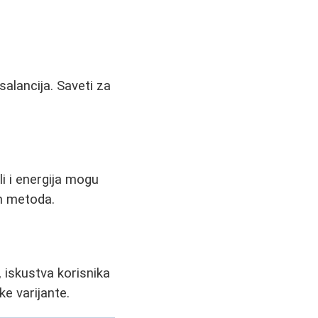
alancija. Saveti za
li i energija mogu
ih metoda.
 iskustva korisnika
ke varijante.