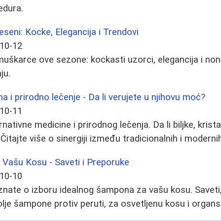
edura.
eni: Kocke, Elegancija i Trendovi
10-12
uškarce ove sezone: kockasti uzorci, elegancija i nons
ju.
a i prirodno lečenje - Da li verujete u njihovu moć?
10-11
nativne medicine i prirodnog lečenja. Da li biljke, krista
? Čitajte više o sinergiji između tradicionalnih i modern
 Vašu Kosu - Saveti i Preporuke
10-10
znate o izboru idealnog šampona za vašu kosu. Saveti,
olje šampone protiv peruti, za osvetljenu kosu i organs