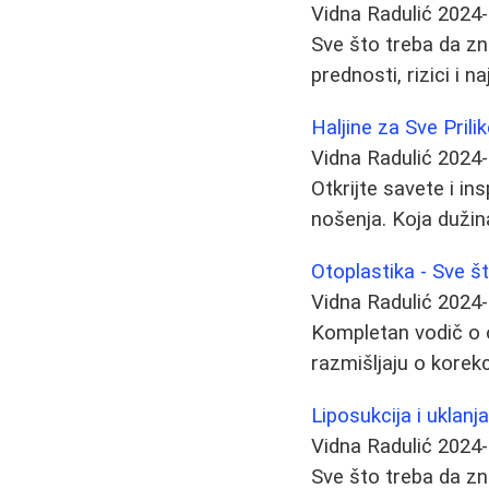
Vidna Radulić
2024-
Sve što treba da zn
prednosti, rizici i 
Haljine za Sve Prili
Vidna Radulić
2024-
Otkrijte savete i in
nošenja. Koja duži
Otoplastika - Sve št
Vidna Radulić
2024-
Kompletan vodič o o
razmišljaju o korekc
Liposukcija i uklanj
Vidna Radulić
2024-
Sve što treba da zna