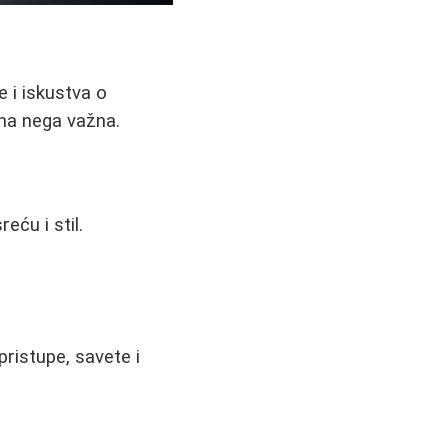
e i iskustva o
alna nega važna.
eću i stil.
pristupe, savete i