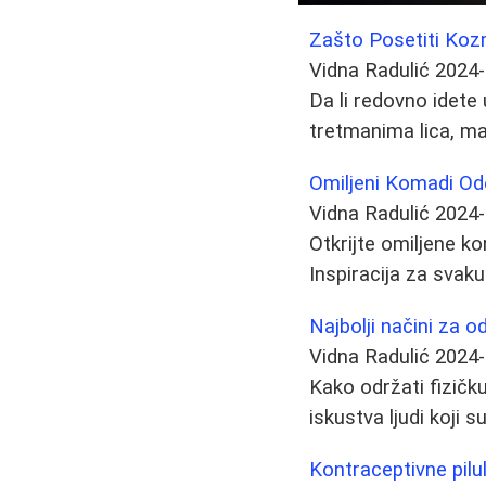
Zašto Posetiti Kozm
Vidna Radulić
2024-
Da li redovno idete
tretmanima lica, man
Omiljeni Komadi Od
Vidna Radulić
2024-
Otkrijte omiljene k
Inspiracija za svaku 
Najbolji načini za o
Vidna Radulić
2024-
Kako održati fizičku
iskustva ljudi koji s
Kontraceptivne pilu