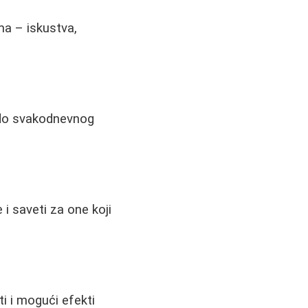
ma – iskustva,
bi do svakodnevnog
i saveti za one koji
ti i mogući efekti