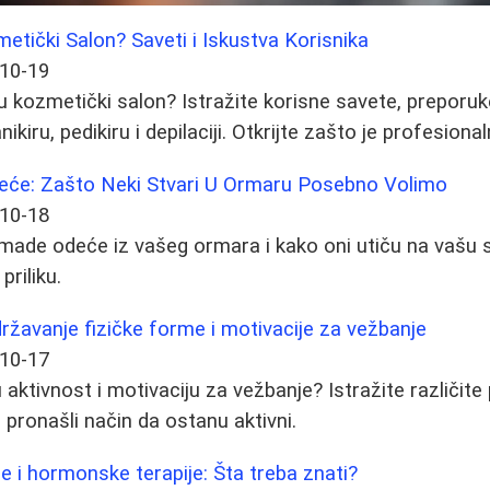
etički Salon? Saveti i Iskustva Korisnika
10-19
 u kozmetički salon? Istražite korisne savete, preporuk
ikiru, pedikiru i depilaciji. Otkrijte zašto je profesion
eće: Zašto Neki Stvari U Ormaru Posebno Volimo
10-18
omade odeće iz vašeg ormara i kako oni utiču na vašu sr
priliku.
državanje fizičke forme i motivacije za vežbanje
10-17
 aktivnost i motivaciju za vežbanje? Istražite različite 
u pronašli način da ostanu aktivni.
le i hormonske terapije: Šta treba znati?