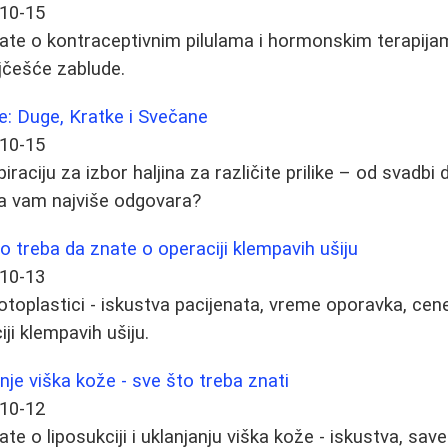
10-15
ate o kontraceptivnim pilulama i hormonskim terapija
najčešće zablude.
ke: Duge, Kratke i Svečane
10-15
spiraciju za izbor haljina za različite prilike – od svad
na vam najviše odgovara?
o treba da znate o operaciji klempavih ušiju
10-13
toplastici - iskustva pacijenata, vreme oporavka, cene 
iji klempavih ušiju.
anje viška kože - sve što treba znati
10-12
te o liposukciji i uklanjanju viška kože - iskustva, save