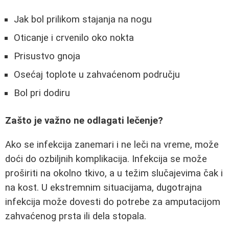
Jak bol prilikom stajanja na nogu
Oticanje i crvenilo oko nokta
Prisustvo gnoja
Osećaj toplote u zahvaćenom području
Bol pri dodiru
Zašto je važno ne odlagati lečenje?
Ako se infekcija zanemari i ne leči na vreme, može
doći do ozbiljnih komplikacija. Infekcija se može
proširiti na okolno tkivo, a u težim slučajevima čak i
na kost. U ekstremnim situacijama, dugotrajna
infekcija može dovesti do potrebe za amputacijom
zahvaćenog prsta ili dela stopala.