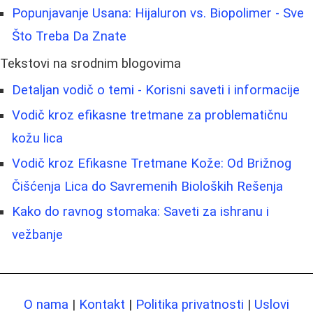
Popunjavanje Usana: Hijaluron vs. Biopolimer - Sve
Što Treba Da Znate
Tekstovi na srodnim blogovima
Detaljan vodič o temi - Korisni saveti i informacije
Vodič kroz efikasne tretmane za problematičnu
kožu lica
Vodič kroz Efikasne Tretmane Kože: Od Brižnog
Čišćenja Lica do Savremenih Bioloških Rešenja
Kako do ravnog stomaka: Saveti za ishranu i
vežbanje
O nama
|
Kontakt
|
Politika privatnosti
|
Uslovi