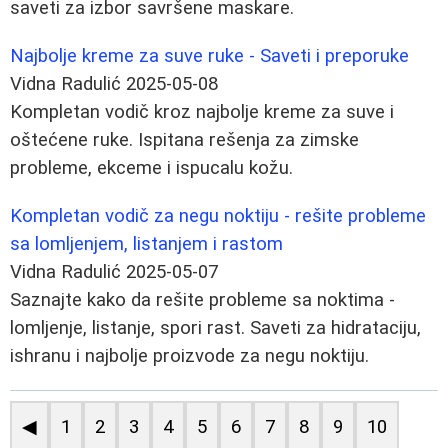
saveti za izbor savršene maskare.
Najbolje kreme za suve ruke - Saveti i preporuke
Vidna Radulić
2025-05-08
Kompletan vodič kroz najbolje kreme za suve i
oštećene ruke. Ispitana rešenja za zimske
probleme, ekceme i ispucalu kožu.
Kompletan vodič za negu noktiju - rešite probleme
sa lomljenjem, listanjem i rastom
Vidna Radulić
2025-05-07
Saznajte kako da rešite probleme sa noktima -
lomljenje, listanje, spori rast. Saveti za hidrataciju,
ishranu i najbolje proizvode za negu noktiju.
◀
1
2
3
4
5
6
7
8
9
10