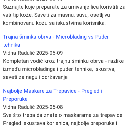
Saznajte koje preparate za umivanje lica koristiti za
vaš tip kože. Saveti za masnu, suvu, osetljivu i
kombinovanu kožu sa iskustvima korisnika.
Trajna šminka obrva - Microblading vs Puder
tehnika
Vidna Radulić
2025-05-09
Kompletan vodič kroz trajnu šminku obrva - razlike
između microbladinga i puder tehnike, iskustva,
saveti za negu i održavanje
Najbolje Maskare za Trepavice - Pregled i
Preporuke
Vidna Radulić
2025-05-08
Sve što treba da znate o maskarama za trepavice.
Pregled iskustava korisnica, najbolje preporuke i