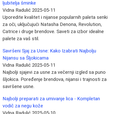
ljubitelja šminke
Vidna Radulić
2025-05-11
Uporedite kvalitet i nijanse popularnih paleta senki
za oči, uključujući Natasha Denona, Revolution,
Catrice i druge brendove. Saveti za izbor idealne
palete za vaš stil.
Savršeni Sjaj za Usne: Kako Izabrati Najbolju
Nijansu sa Šljokicama
Vidna Radulić
2025-05-11
Najbolji sjajevi za usne za večernji izgled sa puno
šljokica. Poređenje brendova, nijansi i trajnosti za
savršene usne.
Najbolji preparati za umivanje lica - Kompletan
vodič za negu kože
Vidna Radulić
2025-05-10