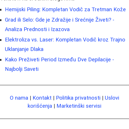
Hemijski Piling: Kompletan Vodič za Tretman Kože
Grad ili Selo: Gde je Zdražije i Srećnije Živeti? -
Analiza Prednosti i Izazova
Elektroliza vs. Laser: Kompletan Vodič kroz Trajno
Uklanjanje Dlaka
Kako Preživeti Period Između Dve Depilacije -
Najbolji Saveti
O nama
|
Kontakt
|
Politika privatnosti
|
Uslovi
korišćenja
|
Marketinški servisi