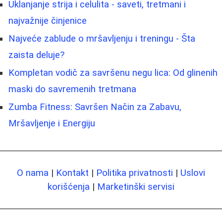
Uklanjanje strija i celulita - saveti, tretmani i
najvažnije činjenice
Najveće zablude o mršavljenju i treningu - Šta
zaista deluje?
Kompletan vodič za savršenu negu lica: Od glinenih
maski do savremenih tretmana
Zumba Fitness: Savršen Način za Zabavu,
Mršavljenje i Energiju
O nama
|
Kontakt
|
Politika privatnosti
|
Uslovi
korišćenja
|
Marketinški servisi