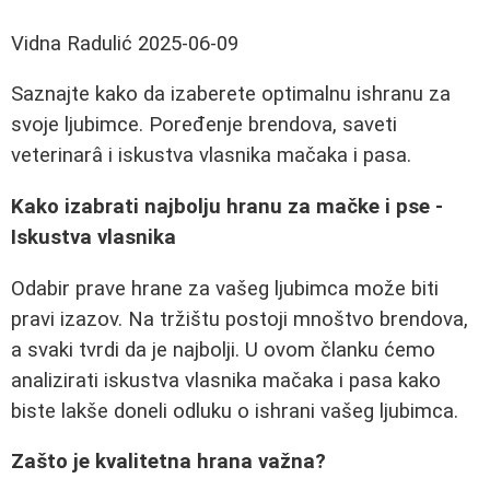
Vidna Radulić
2025-06-09
Saznajte kako da izaberete optimalnu ishranu za
svoje ljubimce. Poređenje brendova, saveti
veterinarâ i iskustva vlasnika mačaka i pasa.
Kako izabrati najbolju hranu za mačke i pse -
Iskustva vlasnika
Odabir prave hrane za vašeg ljubimca može biti
pravi izazov. Na tržištu postoji mnoštvo brendova,
a svaki tvrdi da je najbolji. U ovom članku ćemo
analizirati iskustva vlasnika mačaka i pasa kako
biste lakše doneli odluku o ishrani vašeg ljubimca.
Zašto je kvalitetna hrana važna?