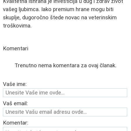
Kvalitetna ishrana je investicija u dug i zdrav život
vašeg ljubimca. Iako premium hrane mogu biti
skuplje, dugoročno štede novac na veterinskim
troškovima.
Komentari
Trenutno nema komentara za ovaj članak.
Vaše ime:
Vaš email:
Komentar: