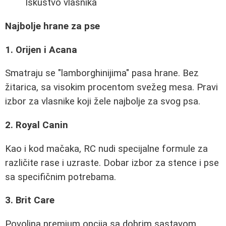
Iskustvo vlasnika
Najbolje hrane za pse
1. Orijen i Acana
Smatraju se "lamborghinijima" pasa hrane. Bez
žitarica, sa visokim procentom svežeg mesa. Pravi
izbor za vlasnike koji žele najbolje za svog psa.
2. Royal Canin
Kao i kod mačaka, RC nudi specijalne formule za
različite rase i uzraste. Dobar izbor za stence i pse
sa specifičnim potrebama.
3. Brit Care
Povoljna premium opcija sa dobrim sastavom.