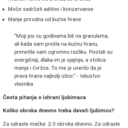
Može sadržati aditive i konzervanse
Manje prirodna od kućne hrane
"Moji psi su godinama bili na granulema,
ali kada sam prešla na kućnu hranu,
primetila sam ogromnu razliku. Postali su
energičniji, dlaka im je sjajnija, a stolica
manja i čvršća. To me je uverilo da je
prava hrana najbolji izbor." - Iskustvo
vlasnika
Česta pitanja o ishrani ljubimaca
Koliko obroka dnevno treba davati ljubimcu?
Za odrasle mačke: 2-3 obroka dnevno. Za odrasle