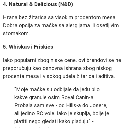
4. Natural & Delicious (N&D)
Hrana bez žitarica sa visokim procentom mesa.
Dobra opcija za mačke sa alergijama ili osetljivim
stomakom.
5. Whiskas i Friskies
Iako popularni zbog niske cene, ovi brendovi se ne
preporučuju kao osnovna ishrana zbog niskog
procenta mesa i visokog udela žitarica i aditiva.
"Moje mačke su odbijale da jedu bilo
kakve granule osim Royal Canin-a.
Probala sam sve - od Hills-a do Josere,
ali jedino RC vole. Iako je skuplja, bolje je
platiti nego gledati kako gladuju." -