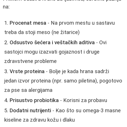
na:
Procenat mesa
- Na prvom mestu u sastavu
treba da stoji meso (ne žitarice)
Odsustvo šećera i veštačkih aditiva
- Ovi
sastojci mogu izazvati gojaznost i druge
zdravstvene probleme
Vrste proteina
- Bolje je kada hrana sadrži
jedan izvor proteina (npr. samo piletina), pogotovo
za pse sa alergijama
Prisustvo probiotika
- Korisni za probavu
Dodatni nutrijenti
- Kao što su omega-3 masne
kiseline za zdravu kožu i dlaku