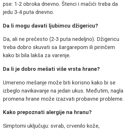
pse: 1-2 obroka dnevno. Štenci i mačići treba da
jedu 3-4 puta dnevno.
Da li mogu davati ljubimcu džigericu?
Da, ali ne prečesto (2-3 puta nedeljno). Džigericu
treba dobro skuvati sa šargarepom ili pirinčem
kako bi bila lakša za varenje.
Da li je dobro mešati više vrsta hrane?
Umereno mešanje može biti korisno kako bi se
izbeglo navikavanje na jedan ukus. Međutim, nagla
promena hrane može izazvati probavne probleme.
Kako prepoznati alergije na hranu?
Simptomi uključuju: svrab, crvenilo kože,