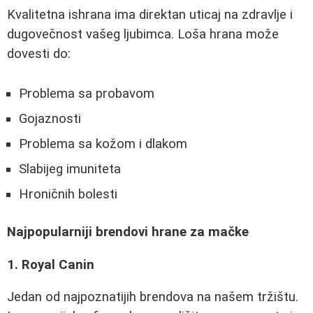
Kvalitetna ishrana ima direktan uticaj na zdravlje i
dugovečnost vašeg ljubimca. Loša hrana može
dovesti do:
Problema sa probavom
Gojaznosti
Problema sa kožom i dlakom
Slabijeg imuniteta
Hroničnih bolesti
Najpopularniji brendovi hrane za mačke
1. Royal Canin
Jedan od najpoznatijih brendova na našem tržištu.