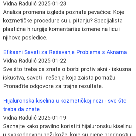
Vidna Radulić
2025-01-23
Analiza promena izgleda poznate pevačice: Koje
kozmetičke procedure su u pitanju? Specijalista
plastične hirurgije komentariše izmene na licu i
njihove posledice.
Efikasni Saveti za Rešavanje Problema s Aknama
Vidna Radulić
2025-01-22
Sve što treba da znate o borbi protiv akni - iskusna
iskustva, saveti i rešenja koja zaista pomažu.
Pronađite odgovore za trajne rezultate.
Hijaluronska kiselina u kozmetičkoj nezi - sve što
treba da znate
Vidna Radulić
2025-01-19
Saznajte kako pravilno koristiti hijaluronsku kiselinu
u svakodnevnoj neži kože, koje su njene prednosti i