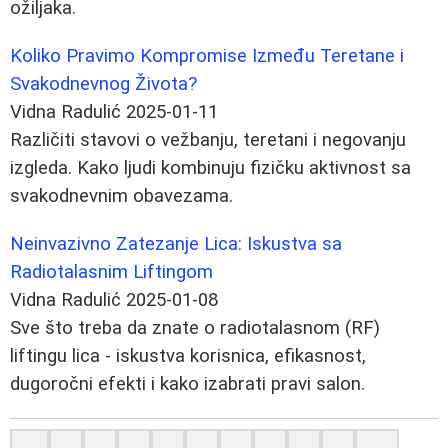
ožiljaka.
Koliko Pravimo Kompromise Između Teretane i
Svakodnevnog Života?
Vidna Radulić
2025-01-11
Različiti stavovi o vežbanju, teretani i negovanju
izgleda. Kako ljudi kombinuju fizičku aktivnost sa
svakodnevnim obavezama.
Neinvazivno Zatezanje Lica: Iskustva sa
Radiotalasnim Liftingom
Vidna Radulić
2025-01-08
Sve što treba da znate o radiotalasnom (RF)
liftingu lica - iskustva korisnica, efikasnost,
dugoročni efekti i kako izabrati pravi salon.