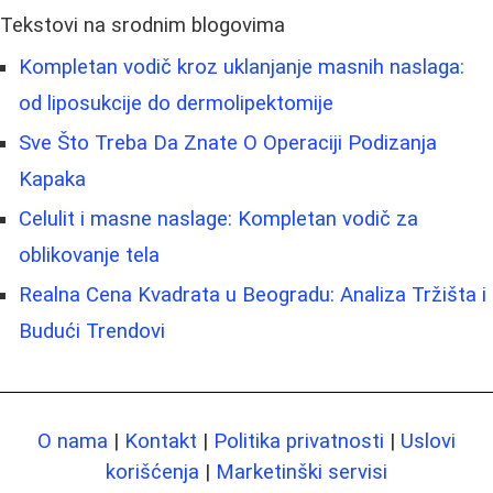
Tekstovi na srodnim blogovima
Kompletan vodič kroz uklanjanje masnih naslaga:
od liposukcije do dermolipektomije
Sve Što Treba Da Znate O Operaciji Podizanja
Kapaka
Celulit i masne naslage: Kompletan vodič za
oblikovanje tela
Realna Cena Kvadrata u Beogradu: Analiza Tržišta i
Budući Trendovi
O nama
|
Kontakt
|
Politika privatnosti
|
Uslovi
korišćenja
|
Marketinški servisi