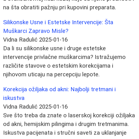
na šta obratiti pažnju pri kupovini preparata.
Silikonske Usne i Estetske Intervencije: Šta
Muškarci Zapravo Misle?
Vidna Radulić
2025-01-16
Da li su silikonske usne i druge estetske
intervencije privlačne muškarcima? Istražujemo
različite stavove o estetskim korekcijama i
njihovom uticaju na percepciju lepote.
Korekcija ožiljaka od akni: Najbolji tretmani i
iskustva
Vidna Radulić
2025-01-16
Sve što treba da znate o laserskoj korekciji ožiljaka
od akni, hemijskim pilingima i drugim tretmanima.
Iskustva pacijenata i stručni saveti za uklanjanje