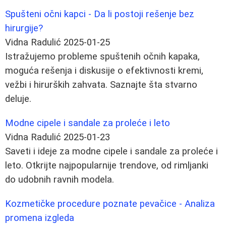
Spušteni očni kapci - Da li postoji rešenje bez
hirurgije?
Vidna Radulić
2025-01-25
Istražujemo probleme spuštenih očnih kapaka,
moguća rešenja i diskusije o efektivnosti kremi,
vežbi i hirurških zahvata. Saznajte šta stvarno
deluje.
Modne cipele i sandale za proleće i leto
Vidna Radulić
2025-01-23
Saveti i ideje za modne cipele i sandale za proleće i
leto. Otkrijte najpopularnije trendove, od rimljanki
do udobnih ravnih modela.
Kozmetičke procedure poznate pevačice - Analiza
promena izgleda