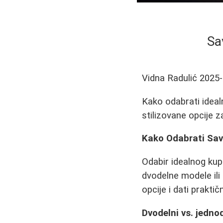
Sa
Vidna Radulić
2025-
Kako odabrati ideal
stilizovane opcije z
Kako Odabrati Savr
Odabir idealnog kup
dvodelne modele ili
opcije i dati prakti
Dvodelni vs. jedno