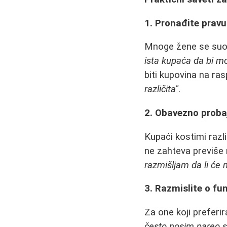
1. Pronađite pravu
Mnoge žene se suoč
ista kupaća da bi mo
biti kupovina na ra
različita"
.
2. Obavezno proba
Kupaći kostimi razli
ne zahteva previše 
razmišljam da li će 
3. Razmislite o fu
Za one koji preferi
često nosim pareo s