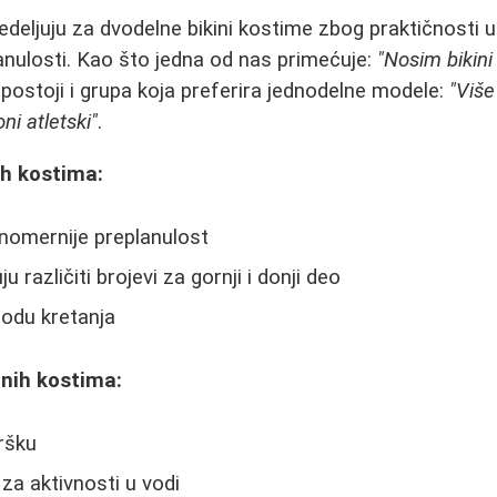
eljuju za dvodelne bikini kostime zbog praktičnosti 
nulosti. Kao što jedna od nas primećuje:
"Nosim bikini
postoji i grupa koja preferira jednodelne modele:
"Više
ni atletski"
.
ih kostima:
omernije preplanulost
 različiti brojevi za gornji i donji deo
bodu kretanja
lnih kostima:
ršku
 za aktivnosti u vodi