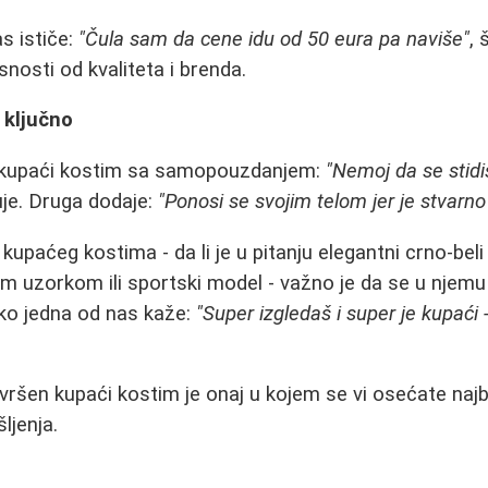
s ističe:
"Čula sam da cene idu od 50 eura pa naviše"
, 
nosti od kvaliteta i brenda.
 ključno
ti kupaći kostim sa samopouzdanjem:
"Nemoj da se stidi
je. Druga dodaje:
"Ponosi se svojim telom jer je stvarn
kupaćeg kostima - da li je u pitanju elegantni crno-beli
im uzorkom ili sportski model - važno je da se u njemu
o jedna od nas kaže:
"Super izgledaš i super je kupaći
avršen kupaći kostim je onaj u kojem se vi osećate najb
ljenja.