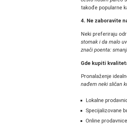
takođe popularne ka
4. Ne zaboravite 
Neki preferiraju o
stomak i da malo uv
znači poenta: smanji
Gde kupiti kvalite
Pronalaženje ideal
nađem neki sličan k
Lokalne prodavni
Specijalizovane b
Online prodavnice