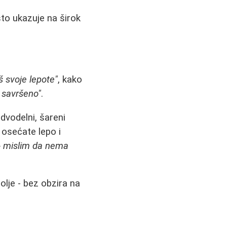
što ukazuje na širok
š svoje lepote"
, kako
o savršeno"
.
 dvodelni, šareni
 osećate lepo i
 - mislim da nema
olje - bez obzira na