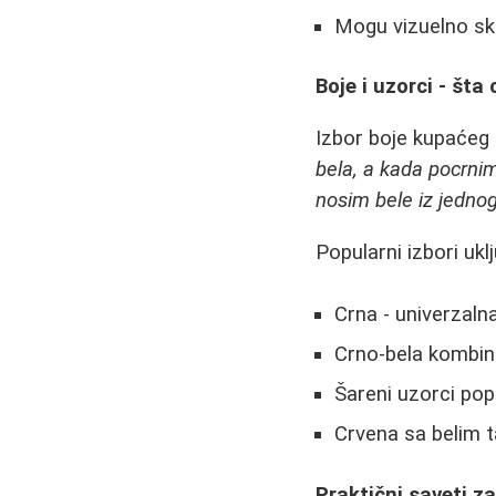
Mogu vizuelno skra
Boje i uzorci - šta
Izbor boje kupaćeg 
bela, a kada pocrnim
nosim bele iz jednog
Popularni izbori uklj
Crna - univerzalna
Crno-bela kombina
Šareni uzorci poput
Crvena sa belim 
Praktični saveti z