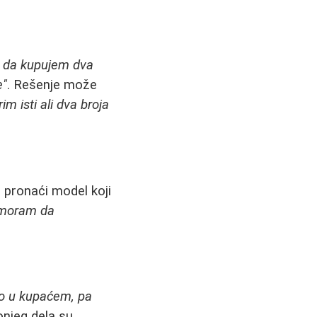
 da kupujem dva
e"
. Rešenje može
m isti ali dva broja
je pronaći model koji
e moram da
o u kupaćem, pa
onjeg dela su