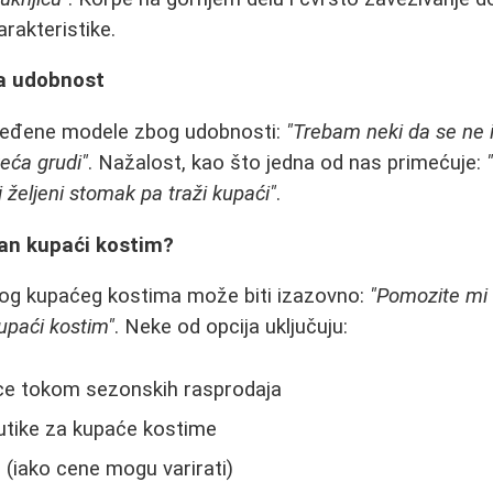
rakteristike.
na udobnost
dređene modele zbog udobnosti:
"Trebam neki da se ne 
eća grudi"
. Nažalost, kao što jedna od nas primećuje:
 željeni stomak pa traži kupaći"
.
tan kupaći kostim?
nog kupaćeg kostima može biti izazovno:
"Pomozite mi
upaći kostim"
. Neke od opcija uključuju:
ce tokom sezonskih rasprodaja
utike za kupaće kostime
 (iako cene mogu varirati)