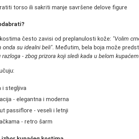
titi torso ili sakriti manje savršene delove figure
 odabrati?
kostima često zavisi od preplanulosti kože:
"Volim cr
 onda su idealni beli"
. Međutim, bela boja može predsta
 razloga - zbog prizora koji sledi kada u belom kupaćem 
učuju:
 i stegljiva
cija - elegantna i moderna
 passiflore - veseli i letnji
tačkama - retro šarm
a izbor kupaćeg kostima