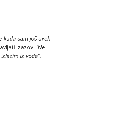
ne kada sam još uvek
vljati izazov:
"Ne
izlazim iz vode"
.