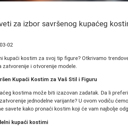
veti za izbor savršenog kupaćeg kost
03-02
ni kupaći kostim za svoj tip figure? Otkrivamo trendove
a zatvorenije i otvorenije modele.
šen Kupaći Kostim za Vaš Stil i Figuru
aćeg kostima može biti izazovan zadatak. Da li preferi
 zatvorenije jednodelne varijante? U ovom vodiču ćemo i
čne savete kako pronaći kostim koji će vam najbolje odg
delni kupaći kostimi