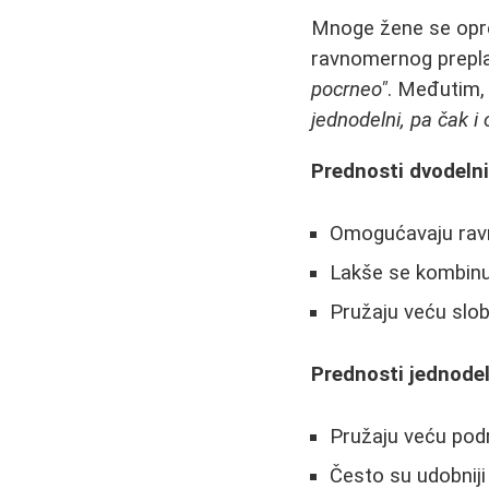
Mnoge žene se opred
ravnomernog prepla
pocrneo"
. Međutim, 
jednodelni, pa čak i o
Prednosti dvodeln
Omogućavaju ravn
Lakše se kombinuju
Pružaju veću slo
Prednosti jednode
Pružaju veću pod
Često su udobniji