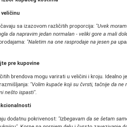
 veličinu
avaju sa izazovom različitih proporcija:
"Uvek moram
gla da napravim jedan normalan - veliki gore a mali dol
sprodajama:
"Naletim na one rasprodaje na jesen pa upari
jte pre kupovine
čitih brendova mogu varirati u veličini i kroju. Idealno 
razmišljanja:
"Volim kupaće koji su čvrsti, tačnije da n
mi nešto ispasti"
.
nkcionalnosti
raju dodatnu pokrivenost:
"Izbegavam da se šetam sam
uknjicu"
. Korpe na gornjem delu i čvrsto zavezivanje d