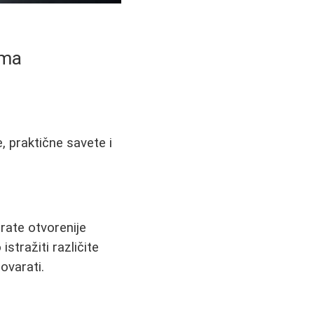
ima
, praktične savete i
rate otvorenije
stražiti različite
ovarati.