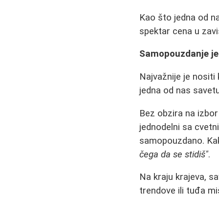
Kao što jedna od na
spektar cena u zavis
Samopouzdanje je
Najvažnije je nosi
jedna od nas savetu
Bez obzira na izbor 
jednodelni sa cvetn
samopouzdano. Kak
čega da se stidiš"
.
Na kraju krajeva, s
trendove ili tuđa miš