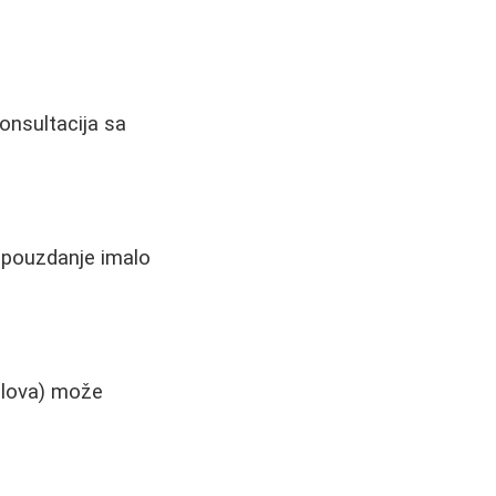
onsultacija sa
mopouzdanje imalo
tilova) može