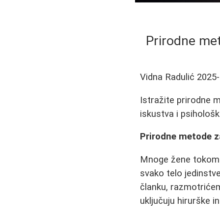
Prirodne meto
Vidna Radulić
2025-
Istražite prirodne m
iskustva i psihološk
Prirodne metode za
Mnoge žene tokom ži
svako telo jedinstv
članku, razmotrićem
uključuju hirurške in