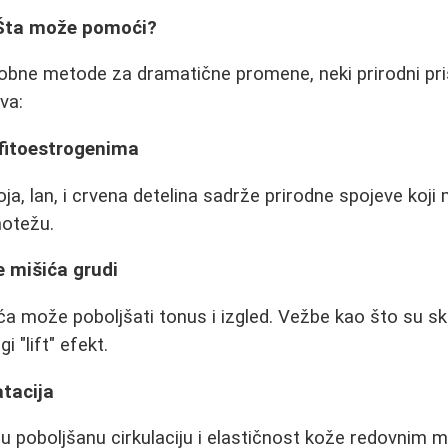
 Šta može pomoći?
robne metode za dramatične promene, neki prirodni pr
va:
 fitoestrogenima
ja, lan, i crvena detelina sadrže prirodne spojeve koji
otežu.
e mišića grudi
ća može poboljšati tonus i izgled. Vežbe kao što su skl
 "lift" efekt.
atacija
 poboljšanu cirkulaciju i elastičnost kože redovnim 