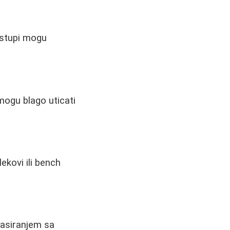
istupi mogu
 mogu blago uticati
ekovi ili bench
masiranjem sa