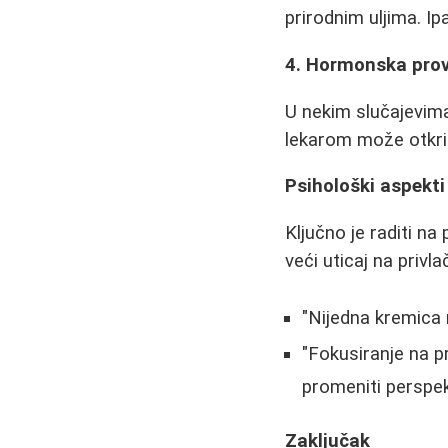
prirodnim uljima. I
4. Hormonska pro
U nekim slučajevima
lekarom može otkriti
Psihološki aspekti
Ključno je raditi n
veći uticaj na privl
"Nijedna kremica
"Fokusiranje na p
promeniti perspek
Zaključak