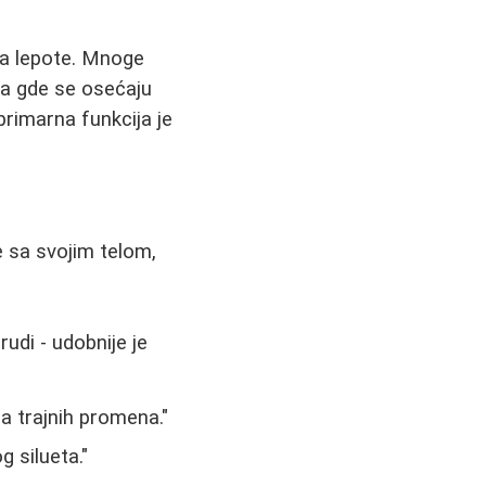
da lepote. Mnoge
ma gde se osećaju
 primarna funkcija je
e sa svojim telom,
udi - udobnije je
ja trajnih promena."
 silueta."