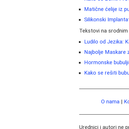
Matične ćelije iz 
Silikonski Implantat
Tekstovi na srodnim
Ludilo od Jezika: 
Najbolje Maskare z
Hormonske bubulji
Kako se rešiti bubu
O nama
|
K
Urednici i autori ne 