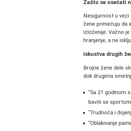
Zašto se osećati 
Nesigurnost u vezi 
žene primećuju da i
izloženije. Važno je
hranjenje, a ne isklj
Iskustva drugih ž
Brojne žene dele sl
dok drugima smetnj
"Sa 21 godinom sa
baviti se sportom
"Trudnoća i dojen
"Oblakivanje pam