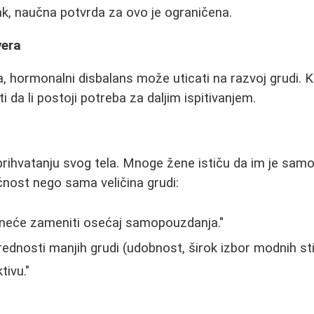
pak, naučna potvrda za ovo je ograničena.
vera
, hormonalni disbalans može uticati na razvoj grudi. K
 da li postoji potreba za daljim ispitivanjem.
a prihvatanju svog tela. Mnoge žene ističu da im je sa
ačnost nego sama veličina grudi:
 neće zameniti osećaj samopouzdanja."
rednosti manjih grudi (udobnost, širok izbor modnih s
tivu."