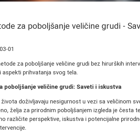
de za poboljšanje veličine grudi - Sav
03-01
etode za poboljšanje veličine grudi bez hirurških interv
i aspekti prihvatanja svog tela.
 poboljšanje veličine grudi: Saveti i iskustva
vota doživljavaju nesigurnost u vezi sa veličinom svoj
eno, želja za prirodnim poboljšanjem izgleda je česta
o različite perspektive, iskustva i potencijalne priro
tervencije.