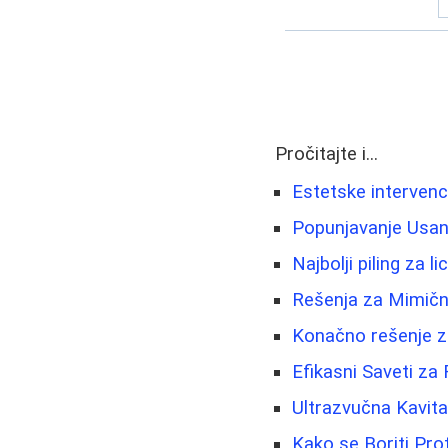
Pročitajte i...
Estetske intervenci
Popunjavanje Usana
Najbolji piling za 
Rešenja za Mimičn
Konačno rešenje za
Efikasni Saveti z
Ultrazvučna Kavit
Kako se Boriti Prot