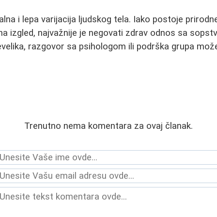
na i lepa varijacija ljudskog tela. Iako postoje prirod
na izgled, najvažnije je negovati zdrav odnos sa sops
velika, razgovor sa psihologom ili podrška grupa mož
Trenutno nema komentara za ovaj članak.