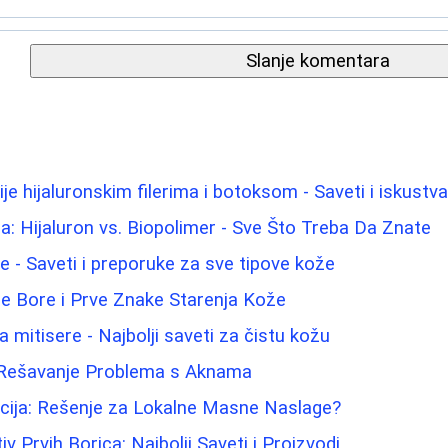
Slanje komentara
je hijaluronskim filerima i botoksom - Saveti i iskustv
: Hijaluron vs. Biopolimer - Sve Što Treba Da Znate
lice - Saveti i preporuke za sve tipove kože
e Bore i Prve Znake Starenja Kože
 mitisere - Najbolji saveti za čistu kožu
a Rešavanje Problema s Aknama
acija: Rešenje za Lokalne Masne Naslage?
iv Prvih Borica: Najbolji Saveti i Proizvodi