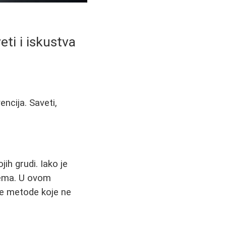
eti i iskustva
encija. Saveti,
ih grudi. Iako je
 tema. U ovom
dne metode koje ne