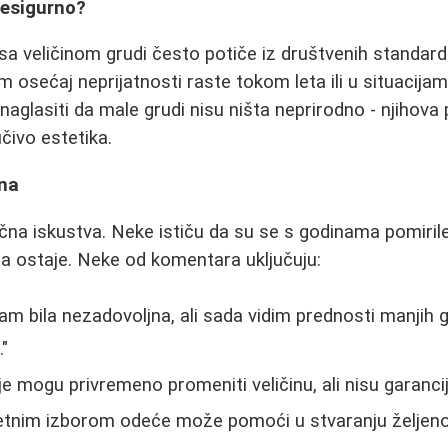
nesigurno?
sa veličinom grudi često potiče iz društvenih standar
m osećaj neprijatnosti raste tokom leta ili u situacija
 naglasiti da male grudi nisu ništa neprirodno - njihova
učivo estetika.
ena
ična iskustva. Neke ističu da su se s godinama pomiril
a ostaje. Neke od komentara uključuju:
m bila nezadovoljna, ali sada vidim prednosti manjih gr
."
je mogu privremeno promeniti veličinu, ali nisu garanci
etnim izborom odeće može pomoći u stvaranju željenog