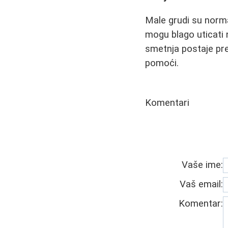
Male grudi su normal
mogu blago uticati 
smetnja postaje pre
pomoći.
Komentari
Vaše ime:
Vaš email:
Komentar: