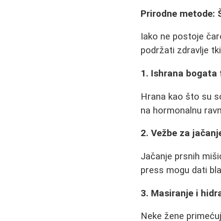
Prirodne metode:
Iako ne postoje ča
podržati zdravlje tki
1. Ishrana bogata
Hrana kao što su so
na hormonalnu ravn
2. Vežbe za jačanj
Jačanje prsnih miši
press mogu dati blagi
3. Masiranje i hidr
Neke žene primećuju