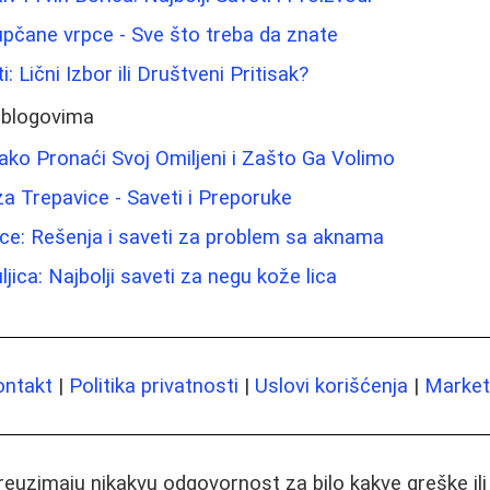
pupčane vrpce - Sve što treba da znate
i: Lični Izbor ili Društveni Pritisak?
 blogovima
Kako Pronaći Svoj Omiljeni i Zašto Ga Volimo
a Trepavice - Saveti i Preporuke
ce: Rešenja i saveti za problem sa aknama
ljica: Najbolji saveti za negu kože lica
ontakt
|
Politika privatnosti
|
Uslovi korišćenja
|
Marketi
preuzimaju nikakvu odgovornost za bilo kakve greške il