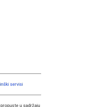
nški servisi
i propuste u sadržaju