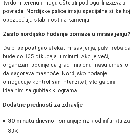
tvrdom terenu i mogu oštetiti podlogu ili izazvati
povrede. Nordijske palice imaju specijalne siljke koji
obezbeđuju stabilnost na kamenju.
Zašto nordijsko hodanje pomaže u mršavljenju?
Da bi se postigao efekat mršavljenja, puls treba da
bude do 135 otkucaja u minuti. Ako je veći,
organizam počinje da gradi mišićnu masu umesto
da sagoreva masnoće. Nordijsko hodanje
omogućuje kontrolisan intenzitet, što ga čini
idealnim za gubitak kilograma.
Dodatne prednosti za zdravlje
30 minuta dnevno
- smanjuje rizik od infarkta za
30%.