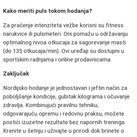
Kako meriti puls tokom hodanja?
Za praćenje intenziteta vežbe korisni su fitness
narukvice ili pulsmeteri. Oni pomažu u održavanju
optimalnog nivoa otkucaja za sagorevanje masti
(do 135 otkucaja/min). Ovi uređaji su dostupni u
sportskim radnjama i online prodavnicama.
Zaključak
Nordijsko hodanje je jednostavan i jeftin način za
poboljšanje kondicije, gubitak kilograma i očuvanje
zdravlja. Kombinujući pravilnu tehniku,
odgovarajuću opremu i redovnu praksu, možete
postići izuzetne rezultate bez napornih treninga.
Krenite u šetnju i uživajte u prirodi dok brinete o