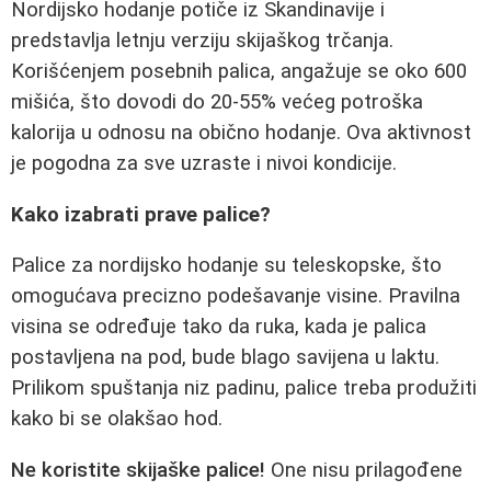
Nordijsko hodanje potiče iz Skandinavije i
predstavlja letnju verziju skijaškog trčanja.
Korišćenjem posebnih palica, angažuje se oko 600
mišića, što dovodi do 20-55% većeg potroška
kalorija u odnosu na obično hodanje. Ova aktivnost
je pogodna za sve uzraste i nivoi kondicije.
Kako izabrati prave palice?
Palice za nordijsko hodanje su teleskopske, što
omogućava precizno podešavanje visine. Pravilna
visina se određuje tako da ruka, kada je palica
postavljena na pod, bude blago savijena u laktu.
Prilikom spuštanja niz padinu, palice treba produžiti
kako bi se olakšao hod.
Ne koristite skijaške palice!
One nisu prilagođene