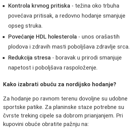
Kontrola krvnog pritiska
- težina oko trbuha
povećava pritisak, a redovno hodanje smanjuje
opseg struka.
Povećanje HDL holesterola
- unos orašastih
plodova i zdravih masti poboljšava zdravlje srca.
Redukcija stresa
- boravak u prirodi smanjuje
napetost i poboljšava raspoloženje.
Kako izabrati obuću za nordijsko hodanje?
Za hodanje po ravnom terenu dovoljne su udobne
sportske patike. Za planinske staze potrebne su
čvrste treking cipele sa dobrom prianjanjem. Pri
kupovini obuće obratite pažnju na: