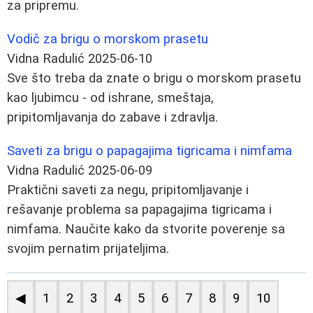
za pripremu.
Vodič za brigu o morskom prasetu
Vidna Radulić
2025-06-10
Sve što treba da znate o brigu o morskom prasetu
kao ljubimcu - od ishrane, smeštaja,
pripitomljavanja do zabave i zdravlja.
Saveti za brigu o papagajima tigricama i nimfama
Vidna Radulić
2025-06-09
Praktični saveti za negu, pripitomljavanje i
rešavanje problema sa papagajima tigricama i
nimfama. Naučite kako da stvorite poverenje sa
svojim pernatim prijateljima.
◀
1
2
3
4
5
6
7
8
9
10