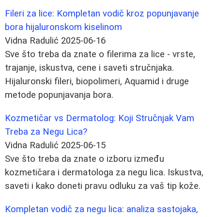
Fileri za lice: Kompletan vodič kroz popunjavanje
bora hijaluronskom kiselinom
Vidna Radulić
2025-06-16
Sve što treba da znate o filerima za lice - vrste,
trajanje, iskustva, cene i saveti stručnjaka.
Hijaluronski fileri, biopolimeri, Aquamid i druge
metode popunjavanja bora.
Kozmetičar vs Dermatolog: Koji Stručnjak Vam
Treba za Negu Lica?
Vidna Radulić
2025-06-15
Sve što treba da znate o izboru između
kozmetičara i dermatologa za negu lica. Iskustva,
saveti i kako doneti pravu odluku za vaš tip kože.
Kompletan vodič za negu lica: analiza sastojaka,