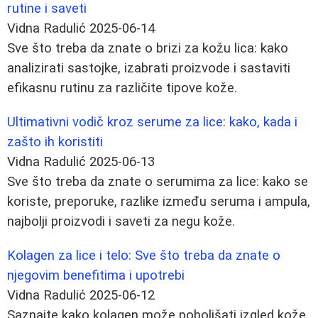
rutine i saveti
Vidna Radulić
2025-06-14
Sve što treba da znate o brizi za kožu lica: kako
analizirati sastojke, izabrati proizvode i sastaviti
efikasnu rutinu za različite tipove kože.
Ultimativni vodič kroz serume za lice: kako, kada i
zašto ih koristiti
Vidna Radulić
2025-06-13
Sve što treba da znate o serumima za lice: kako se
koriste, preporuke, razlike između seruma i ampula,
najbolji proizvodi i saveti za negu kože.
Kolagen za lice i telo: Sve što treba da znate o
njegovim benefitima i upotrebi
Vidna Radulić
2025-06-12
Saznajte kako kolagen može poboljšati izgled kože,