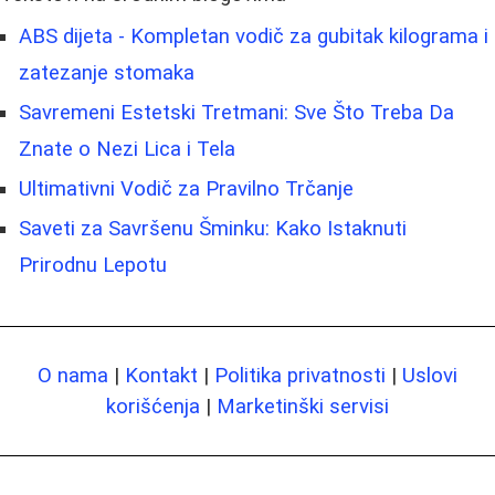
ABS dijeta - Kompletan vodič za gubitak kilograma i
zatezanje stomaka
Savremeni Estetski Tretmani: Sve Što Treba Da
Znate o Nezi Lica i Tela
Ultimativni Vodič za Pravilno Trčanje
Saveti za Savršenu Šminku: Kako Istaknuti
Prirodnu Lepotu
O nama
|
Kontakt
|
Politika privatnosti
|
Uslovi
korišćenja
|
Marketinški servisi