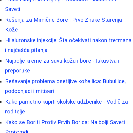
Saveti
Rešenja za Mimične Bore i Prve Znake Starenja
Kože
Hijaluronske injekcije: Šta očekivati nakon tretmana
i najčešća pitanja
Najbolje kreme za suvu kožu i bore - Iskustva i
preporuke
Rešavanje problema osetljive kože lica: Bubuljice,
podočnjaci i mitiseri
Kako pametno kupiti školske udžbenike - Vodič za
roditelje
Kako se Boriti Protiv Prvih Borica: Najbolji Saveti i
Proizvodi