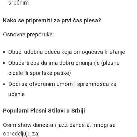
srećnim
Kako se pripremiti za prvi čas plesa?
Osnovne preporuke:
Obući udobnu odeću koja omogućava kretanje
Obuća treba da ima dobru prianjanje (plesne
cipele ili sportske patike)
Doći sa otvorenim umom i spremnošću za
učenje
Popularni Plesni Stilovi u Srbiji
Osim show dance-a i jazz dance-a, mnogi se
opredeljuju za: