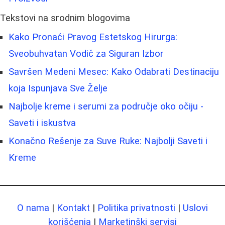
Tekstovi na srodnim blogovima
Kako Pronaći Pravog Estetskog Hirurga:
Sveobuhvatan Vodič za Siguran Izbor
Savršen Medeni Mesec: Kako Odabrati Destinaciju
koja Ispunjava Sve Želje
Najbolje kreme i serumi za područje oko očiju -
Saveti i iskustva
Konačno Rešenje za Suve Ruke: Najbolji Saveti i
Kreme
O nama
|
Kontakt
|
Politika privatnosti
|
Uslovi
korišćenja
|
Marketinški servisi