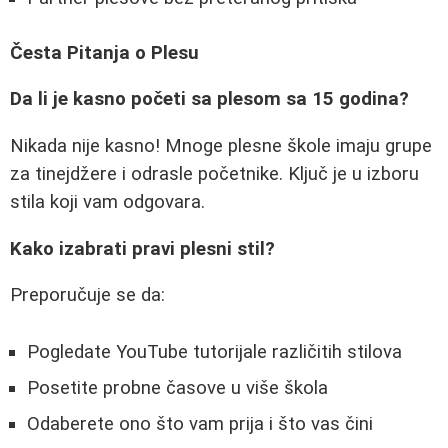
Česta Pitanja o Plesu
Da li je kasno početi sa plesom sa 15 godina?
Nikada nije kasno! Mnoge plesne škole imaju grupe
za tinejdžere i odrasle početnike. Ključ je u izboru
stila koji vam odgovara.
Kako izabrati pravi plesni stil?
Preporučuje se da:
Pogledate YouTube tutorijale različitih stilova
Posetite probne časove u više škola
Odaberete ono što vam prija i što vas čini