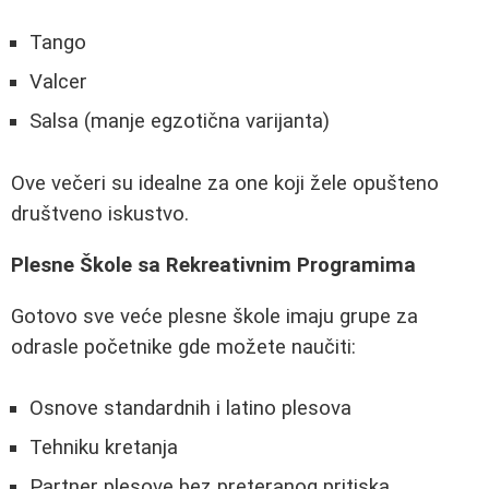
Tango
Valcer
Salsa (manje egzotična varijanta)
Ove večeri su idealne za one koji žele opušteno
društveno iskustvo.
Plesne Škole sa Rekreativnim Programima
Gotovo sve veće plesne škole imaju grupe za
odrasle početnike gde možete naučiti:
Osnove standardnih i latino plesova
Tehniku kretanja
Partner plesove bez preteranog pritiska