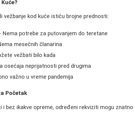
d Kuće?
li vežbanje kod kuće ističu brojne prednosti:
- Nema potrebe za putovanjem do teretane
Nema mesečnih članarina
žete vežbati bilo kada
 osećaja neprijatnosti pred drugima
bno važno u vreme pandemija
a Početak
 i bez ikakve opreme, određeni rekviziti mogu znatno 