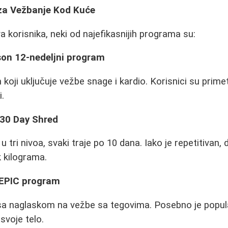
 za Vežbanje Kod Kuće
 korisnika, neki od najefikasnijih programa su:
son 12-nedeljni program
oji uključuje vežbe snage i kardio. Korisnici su prime
i.
s 30 Day Shred
 tri nivoa, svaki traje po 10 dana. Iako je repetitivan, 
k kilograma.
n EPIC program
sa naglaskom na vežbe sa tegovima. Posebno je popu
 svoje telo.