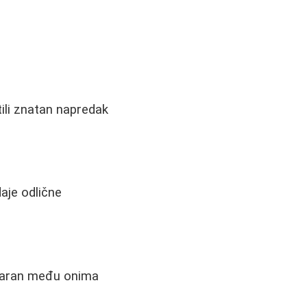
tili znatan napredak
daje odlične
laran među onima