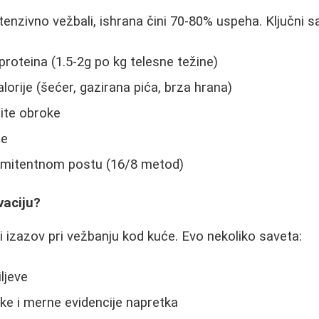
tenzivno vežbali, ishrana čini 70-80% uspeha. Ključni sa
proteina (1.5-2g po kg telesne težine)
lorije (šećer, gazirana pića, brza hrana)
ite obroke
de
ermitentnom postu (16/8 metod)
vaciju?
i izazov pri vežbanju kod kuće. Evo nekoliko saveta:
ljeve
ke i merne evidencije napretka