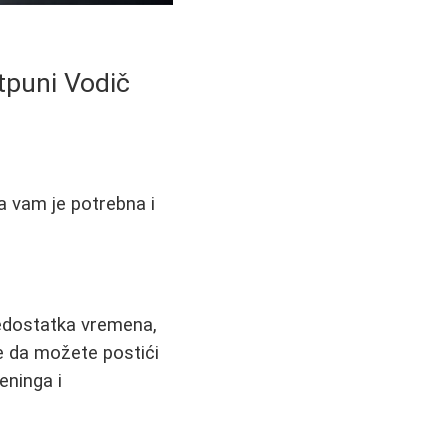
tpuni Vodič
a vam je potrebna i
nedostatka vremena,
je da možete postići
eninga i