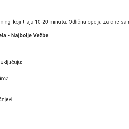
reningi koji traju 10-20 minuta. Odlična opcija za one s
ela - Najbolje Vežbe
u
uključuju:
vima
čnjevi