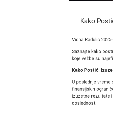
Kako Posti
Vidna Radulić
2025-
Saznajte kako posti
koje vežbe su najefi
Kako Postići Izuz
U poslednje vreme s
finansijskih ograni
izuzetne rezultate i
doslednost.