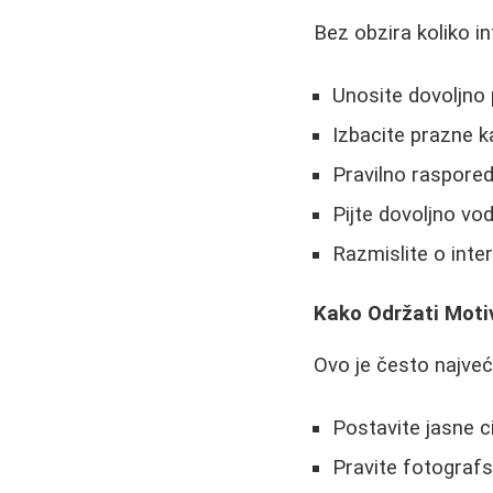
Bez obzira koliko in
Unosite dovoljno 
Izbacite prazne ka
Pravilno raspored
Pijte dovoljno vo
Razmislite o int
Kako Održati Moti
Ovo je često najveć
Postavite jasne ci
Pravite fotografs