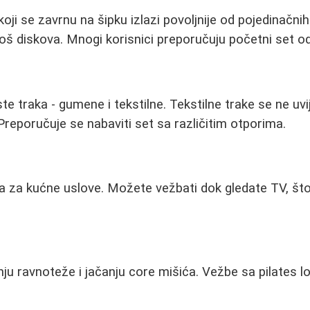
oji se zavrnu na šipku izlazi povoljnije od pojedinačni
š diskova. Mnogi korisnici preporučuju početni set o
ste traka - gumene i tekstilne. Tekstilne trake se ne uvi
 Preporučuje se nabaviti set sa različitim otporima.
ja za kućne uslove. Možete vežbati dok gledate TV, št
u ravnoteže i jačanju core mišića. Vežbe sa pilates 