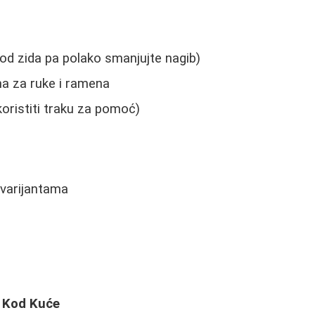
 od zida pa polako smanjujte nagib)
a za ruke i ramena
oristiti traku za pomoć)
 varijantama
e Kod Kuće