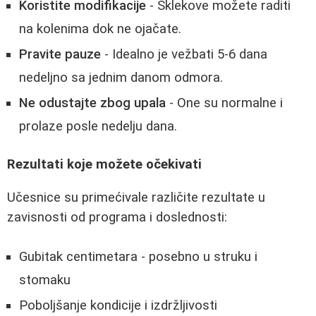
Koristite modifikacije
- Sklekove možete raditi
na kolenima dok ne ojačate.
Pravite pauze
- Idealno je vežbati 5-6 dana
nedeljno sa jednim danom odmora.
Ne odustajte zbog upala
- One su normalne i
prolaze posle nedelju dana.
Rezultati koje možete očekivati
Učesnice su primećivale različite rezultate u
zavisnosti od programa i doslednosti:
Gubitak centimetara - posebno u struku i
stomaku
Poboljšanje kondicije i izdržljivosti