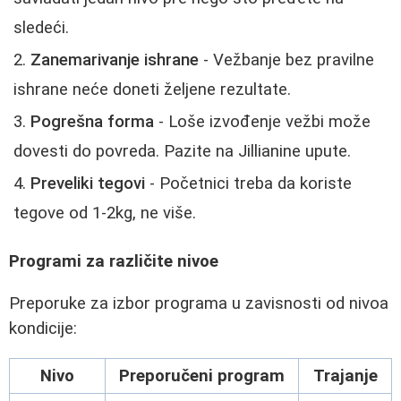
sledeći.
Zanemarivanje ishrane
- Vežbanje bez pravilne
ishrane neće doneti željene rezultate.
Pogrešna forma
- Loše izvođenje vežbi može
dovesti do povreda. Pazite na Jillianine upute.
Preveliki tegovi
- Početnici treba da koriste
tegove od 1-2kg, ne više.
Programi za različite nivoe
Preporuke za izbor programa u zavisnosti od nivoa
kondicije:
Nivo
Preporučeni program
Trajanje