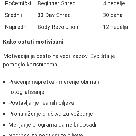
Početnički
Beginner Shred
4 nedelje
Srednji
30 Day Shred
30 dana
Napredni
Body Revolution
12 nedelja
Kako ostati motivisani
Motivacija je često najveći izazov. Evo šta je
pomoglo korisnicama:
Praćenje napretka - merenje obima i
fotografisanje
Postavljanje realnih ciljeva
Pronalaženje društva za vežbanje
Menjanje programa da ne bi dosadili
Nagrade za postignute ciljeve