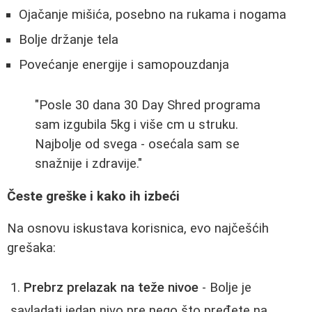
Ojačanje mišića, posebno na rukama i nogama
Bolje držanje tela
Povećanje energije i samopouzdanja
"Posle 30 dana 30 Day Shred programa
sam izgubila 5kg i više cm u struku.
Najbolje od svega - osećala sam se
snažnije i zdravije."
Česte greške i kako ih izbeći
Na osnovu iskustava korisnica, evo najčešćih
grešaka:
Prebrz prelazak na teže nivoe
- Bolje je
savladati jedan nivo pre nego što pređete na