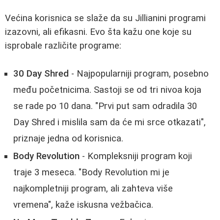
Većina korisnica se slaže da su Jillianini programi
izazovni, ali efikasni. Evo šta kažu one koje su
isprobale različite programe:
30 Day Shred
- Najpopularniji program, posebno
među početnicima. Sastoji se od tri nivoa koja
se rade po 10 dana. "Prvi put sam odradila 30
Day Shred i mislila sam da će mi srce otkazati",
priznaje jedna od korisnica.
Body Revolution
- Kompleksniji program koji
traje 3 meseca. "Body Revolution mi je
najkompletniji program, ali zahteva više
vremena", kaže iskusna vežbačica.