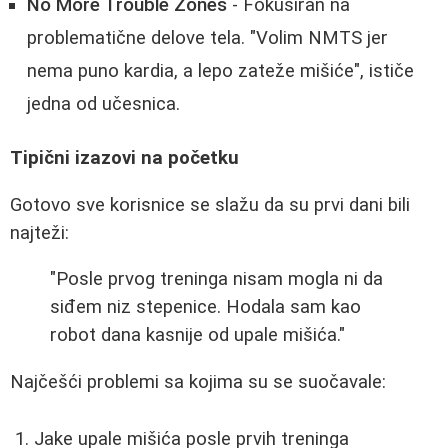
No More Trouble Zones
- Fokusiran na
problematične delove tela. "Volim NMTS jer
nema puno kardia, a lepo zateže mišiće", ističe
jedna od učesnica.
Tipični izazovi na početku
Gotovo sve korisnice se slažu da su prvi dani bili
najteži:
"Posle prvog treninga nisam mogla ni da
siđem niz stepenice. Hodala sam kao
robot dana kasnije od upale mišića."
Najčešći problemi sa kojima su se suočavale:
Jake upale mišića posle prvih treninga