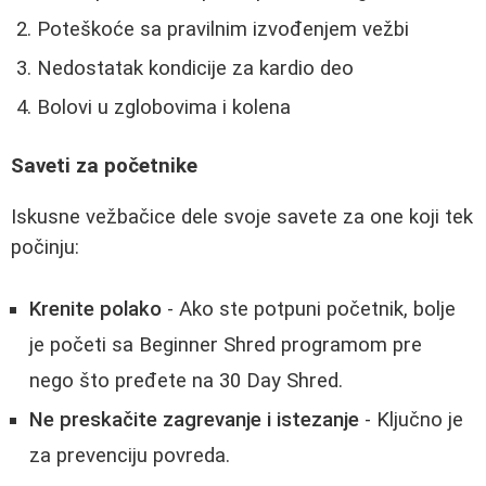
Poteškoće sa pravilnim izvođenjem vežbi
Nedostatak kondicije za kardio deo
Bolovi u zglobovima i kolena
Saveti za početnike
Iskusne vežbačice dele svoje savete za one koji tek
počinju:
Krenite polako
- Ako ste potpuni početnik, bolje
je početi sa Beginner Shred programom pre
nego što pređete na 30 Day Shred.
Ne preskačite zagrevanje i istezanje
- Ključno je
za prevenciju povreda.