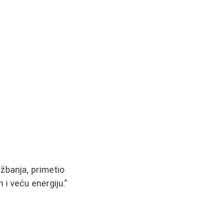
žbanja, primetio
i veću energiju."