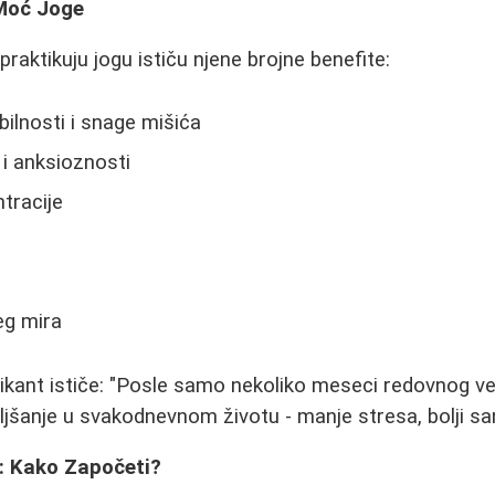
Moć Joge
raktikuju jogu ističu njene brojne benefite:
bilnosti i snage mišića
i anksioznosti
tracije
eg mira
ikant ističe: "Posle samo nekoliko meseci redovnog ve
šanje u svakodnevnom životu - manje stresa, bolji san 
: Kako Započeti?