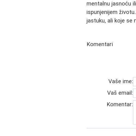
mentalnu jasnoću il
ispunjenijem životu.
jastuku, ali koje se
Komentari
Vaše ime:
Vaš email:
Komentar: