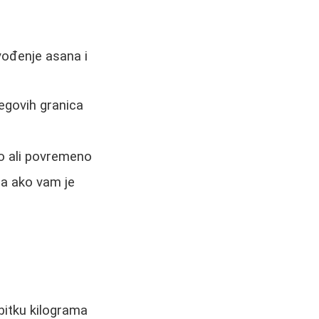
zvođenje asana i
jegovih granica
go ali povremeno
la ako vam je
bitku kilograma