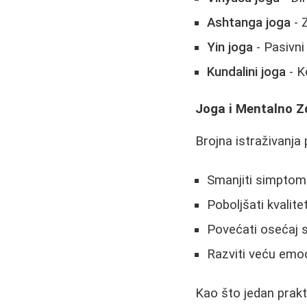
Ashtanga joga
- 
Yin joga
- Pasivni
Kundalini joga
- K
Joga i Mentalno Zd
Brojna istraživanja
Smanjiti simptome
Poboljšati kvalite
Povećati osećaj 
Razviti veću emoc
Kao što jedan prakt