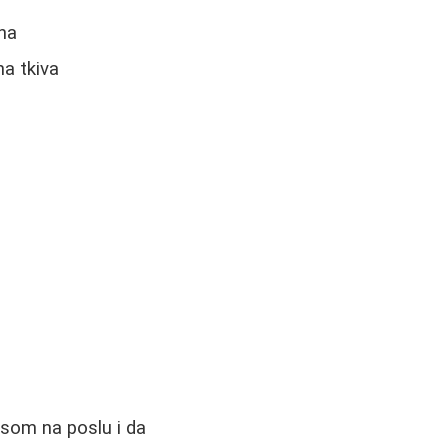
ana
a tkiva
esom na poslu i da