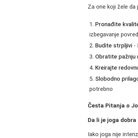
Za one koji žele da
Pronađite kvalit
izbegavanje povre
Budite strpljivi
- 
Obratite pažnju 
Kreirajte redovn
Slobodno prilag
potrebno
Česta Pitanja o Jo
Da li je joga dobra
Iako joga nije inte