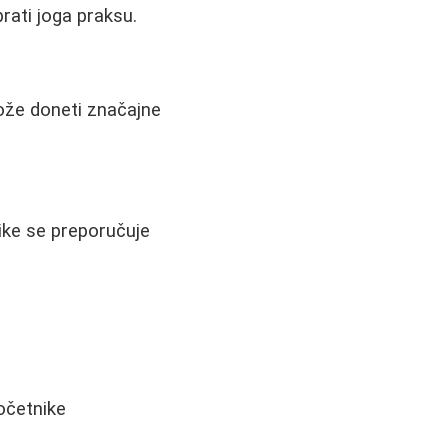
prati joga praksu.
može doneti značajne
nike se preporučuje
početnike