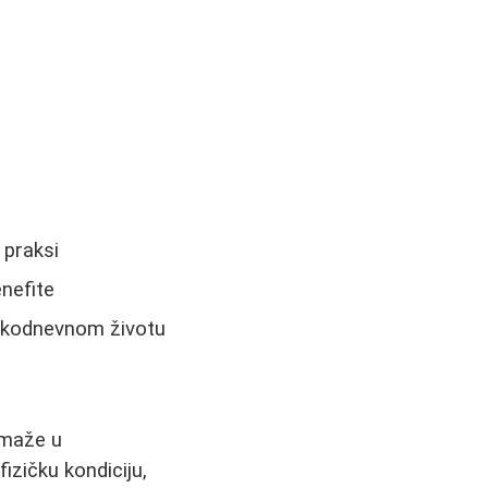
 praksi
enefite
svakodnevnom životu
pomaže u
izičku kondiciju,