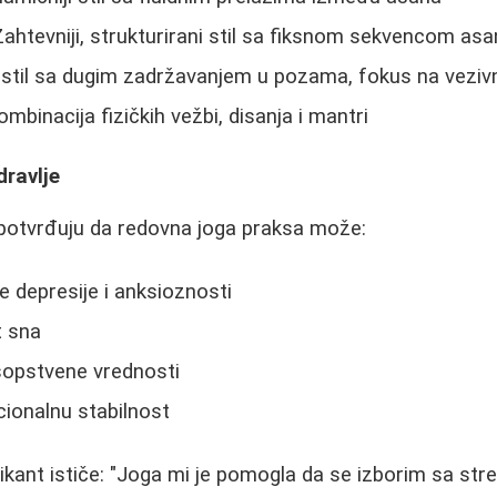
Zahtevniji, strukturirani stil sa fiksnom sekvencom as
 stil sa dugim zadržavanjem u pozama, fokus na vezivn
ombinacija fizičkih vežbi, disanja i mantri
ravlje
 potvrđuju da redovna joga praksa može:
 depresije i anksioznosti
t sna
sopstvene vrednosti
ionalnu stabilnost
ikant ističe: "Joga mi je pomogla da se izborim sa str