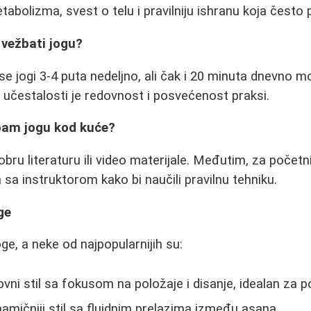
abolizma, svest o telu i pravilniju ishranu koja često 
 vežbati jogu?
 se jogi 3-4 puta nedeljno, ali čak i 20 minuta dnevno 
d učestalosti je redovnost i posvećenost praksi.
bam jogu kod kuće?
dobru literaturu ili video materijale. Međutim, za počet
 sa instruktorom kako bi naučili pravilnu tehniku.
ge
oge, a neke od najpopularnijih su:
vni stil sa fokusom na položaje i disanje, idealan za 
namičniji stil sa fluidnim prelazima između asana