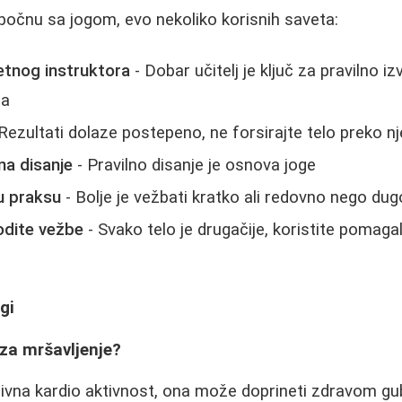
 počnu sa jogom, evo nekoliko korisnih saveta:
etnog instruktora
- Dobar učitelj je ključ za pravilno i
da
Rezultati dolaze postepeno, ne forsirajte telo preko n
na disanje
- Pravilno disanje je osnova joge
u praksu
- Bolje je vežbati kratko ali redovno nego du
odite vežbe
- Svako telo je drugačije, koristite pomaga
gi
 za mršavljenje?
nzivna kardio aktivnost, ona može doprineti zdravom gu