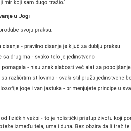
 mir koji sam dugo tražio."
vanje u Jogi
 prodube svoju praksu:
 disanje - pravilno disanje je ključ za dublju praksu
 sa drugima - svako telo je jedinstveno
e pomagala - nisu znak slabosti već alat za poboljšanje
sa različitim stilovima - svaki stil pruža jedinstvene b
ilozofije joge i van jastuka - primenjujete principe u 
d fizičkih vežbi - to je holistički pristup životu koji 
teže između tela, uma i duha. Bez obzira da li tražite f