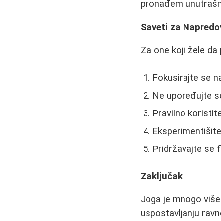
pronađem unutrašnji
Saveti za Napredo
Za one koji žele da
Fokusirajte se na
Ne upoređujte se
Pravilno koristit
Eksperimentišite 
Pridržavajte se f
Zaključak
Joga je mnogo više o
uspostavljanju ravno