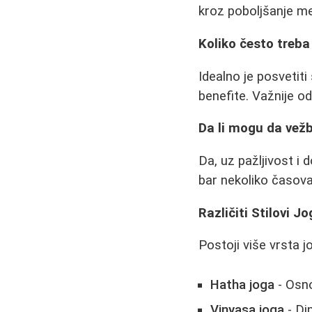
kroz poboljšanje met
Koliko često treba
Idealno je posvetiti
benefite. Važnije o
Da li mogu da vež
Da, uz pažljivost i 
bar nekoliko časova
Različiti Stilovi Jo
Postoji više vrsta j
Hatha joga
- Osno
Vinyasa joga
- Di