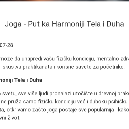
Joga - Put ka Harmoniji Tela i Duha
07-28
može da unapredi vašu fizičku kondiciju, mentalno zdr
e iskustva praktikanata i korisne savete za početnike.
oniji Tela i Duha
vetu, sve više ljudi pronalazi utočište u drevnoj prak
 ne pruža samo fizičku kondiciju već i duboku psihičku 
ta, otkrivamo zašto joga postaje sve popularnija i ka
ni život.