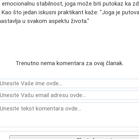
i emocionalnu stabilnost, joga može biti putokaz ka zd
 Kao što jedan iskusni praktikant kaže: "Joga je putova
 nastavlja u svakom aspektu života."
Trenutno nema komentara za ovaj članak.