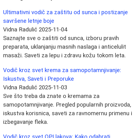
Ultimativni vodič za zaštitu od sunca i postizanje
savršene letnje boje
Vidna Radulić
2025-11-04
Saznajte sve o zaštiti od sunca, izboru pravih
preparata, uklanjanju masnih naslaga i anticelulit
masaži. Saveti za lepu i zdravu kožu tokom leta.
Vodič kroz svet krema za samopotamnjivanje:
Iskustva, Saveti i Preporuke
Vidna Radulić
2025-11-03
Sve što treba da znate o kremama za
samopotamnjivanje. Pregled popularnih proizvoda,
iskustva korisnica, saveti za ravnomernu primenu i
izbegavanje fleka.
Vodič kroz svet OPI lakova: Kako odabrati