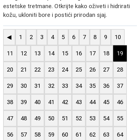
estetske tretmane. Otkrijte kako oživeti i hidrirati
kožu, ukloniti bore i postići prirodan sjaj.
◀
1
2
3
4
5
6
7
8
9
10
11
12
13
14
15
16
17
18
19
20
21
22
23
24
25
26
27
28
29
30
31
32
33
34
35
36
37
38
39
40
41
42
43
44
45
46
47
48
49
50
51
52
53
54
55
56
57
58
59
60
61
62
63
64