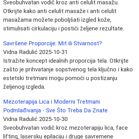
Sveobuhvatan vodič kroz anti celulit masažu.
Otkrijte kako anti celulit masaže i anti celulit
masažama možete poboljšati izgled kože,
stimulisati cirkulaciju i postići željene rezultate.
Savršene Proporcije: Mit ili Stvarnost?
Vidna Radulić
2025-10-31
Istražite koncept idealnih proporcija tela. Otkrijte
zašto je prihvatanje sopstvenog tela ključno i kako
estetski tretmani mogu pomoći u postizanju
željenog izgleda.
Mezoterapija Lica i Moderni Tretmani
Podmlađivanja - Sve Što Treba Da Znate
Vidna Radulić
2025-10-30
Sveobuhvatan vodič kroz mezoterapiju lica, face
lifting, lasersku epilaciju i druge savremene