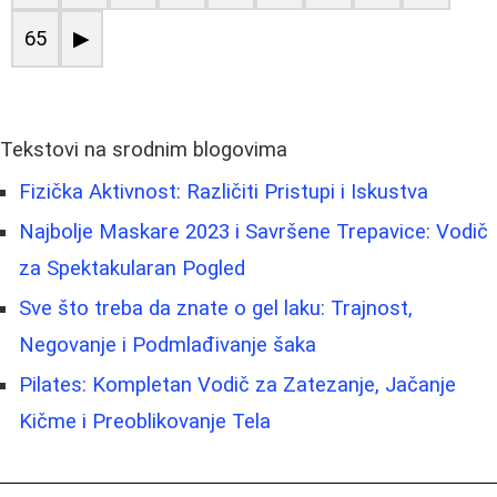
65
▶
Tekstovi na srodnim blogovima
Fizička Aktivnost: Različiti Pristupi i Iskustva
Najbolje Maskare 2023 i Savršene Trepavice: Vodič
za Spektakularan Pogled
Sve što treba da znate o gel laku: Trajnost,
Negovanje i Podmlađivanje šaka
Pilates: Kompletan Vodič za Zatezanje, Jačanje
Kičme i Preoblikovanje Tela