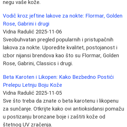
negu vaše kože.
Vodič kroz jeftine lakove za nokte: Flormar, Golden
Rose, Gabrini i drugi
Vidna Radulić
2025-11-06
Sveobuhvatan pregled popularnih i pristupačnih
lakova za nokte. Uporedite kvalitet, postojanost i
izbor nijansi brendova kao što su Flormar, Golden
Rose, Gabrini, Classics i drugi.
Beta Karoten i Likopen: Kako Bezbedno Postići
Prelepu Letnju Boju Kože
Vidna Radulić
2025-11-05
Sve što treba da znate o beta karotenu i likopenu
za sunčanje. Otkrijte kako ovi antioksidansi pomažu
u postizanju bronzane boje i zaštiti kože od
štetnog UV zračenja.