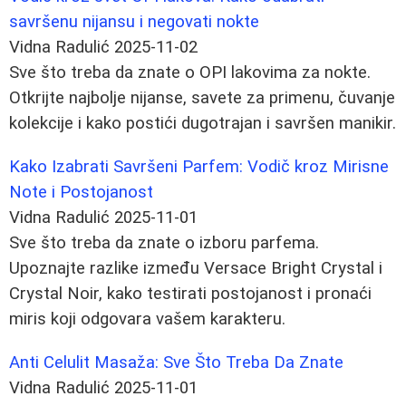
savršenu nijansu i negovati nokte
Vidna Radulić
2025-11-02
Sve što treba da znate o OPI lakovima za nokte.
Otkrijte najbolje nijanse, savete za primenu, čuvanje
kolekcije i kako postići dugotrajan i savršen manikir.
Kako Izabrati Savršeni Parfem: Vodič kroz Mirisne
Note i Postojanost
Vidna Radulić
2025-11-01
Sve što treba da znate o izboru parfema.
Upoznajte razlike između Versace Bright Crystal i
Crystal Noir, kako testirati postojanost i pronaći
miris koji odgovara vašem karakteru.
Anti Celulit Masaža: Sve Što Treba Da Znate
Vidna Radulić
2025-11-01