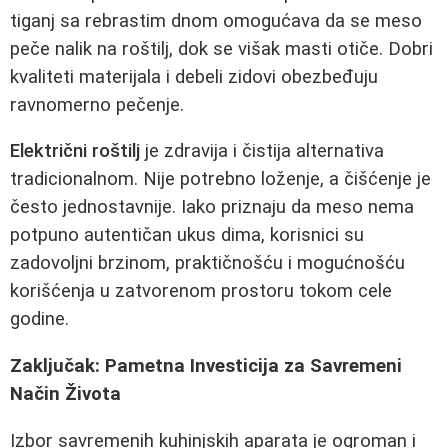
tiganj sa rebrastim dnom omogućava da se meso
peče nalik na roštilj, dok se višak masti otiče. Dobri
kvaliteti materijala i debeli zidovi obezbeđuju
ravnomerno pečenje.
Električni roštilj
je zdravija i čistija alternativa
tradicionalnom. Nije potrebno loženje, a čišćenje je
često jednostavnije. Iako priznaju da meso nema
potpuno autentičan ukus dima, korisnici su
zadovoljni brzinom, praktičnošću i mogućnošću
korišćenja u zatvorenom prostoru tokom cele
godine.
Zaključak: Pametna Investicija za Savremeni
Način Života
Izbor savremenih kuhinjskih aparata je ogroman i