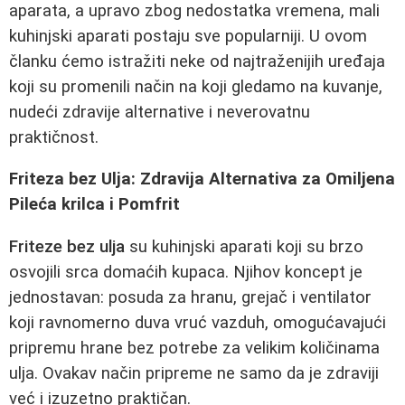
aparata, a upravo zbog nedostatka vremena, mali
kuhinjski aparati postaju sve popularniji. U ovom
članku ćemo istražiti neke od najtraženijih uređaja
koji su promenili način na koji gledamo na kuvanje,
nudeći zdravije alternative i neverovatnu
praktičnost.
Friteza bez Ulja: Zdravija Alternativa za Omiljena
Pileća krilca i Pomfrit
Friteze bez ulja
su kuhinjski aparati koji su brzo
osvojili srca domaćih kupaca. Njihov koncept je
jednostavan: posuda za hranu, grejač i ventilator
koji ravnomerno duva vruć vazduh, omogućavajući
pripremu hrane bez potrebe za velikim količinama
ulja. Ovakav način pripreme ne samo da je zdraviji
već i izuzetno praktičan.