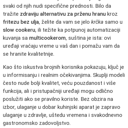
svaki od njih nudi specifične prednosti. Bilo da
tražite
zdraviju alternativu za prženu hranu
kroz
fritezu bez ulja
, želite da vam se jelo
krčka
samo u
slow cookeru
, ili težite ka potpunoj automatizaciji
kuvanja sa
multicookerom
, suština je ista: ovi
uređaji vraćaju vreme u vaš dan i pomažu vam da
se hranite kvalitetnije.
Kao što iskustva brojnih korisnika pokazuju, ključ je
u informisanju i realnim očekivanjima. Skuplji modeli
često nude bolji kvalitet, veću pouzdanost i više
funkcija, ali i pristupačniji uređaji mogu odlično
poslužiti ako se pravilno koriste. Bez obzira na
izbor, ulaganje u dobar kuhinjski aparat je zapravo
ulaganje u zdravlje, uštedu vremena i svakodnevno
gastronomsko zadovoljstvo.