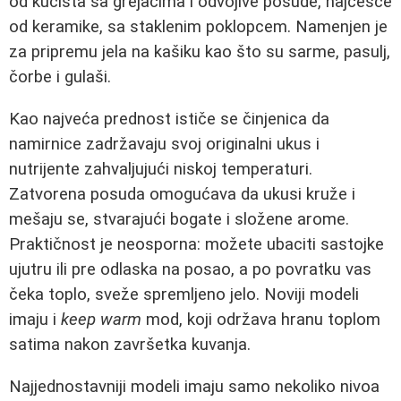
od kućišta sa grejačima i odvojive posude, najčešće
od keramike, sa staklenim poklopcem. Namenjen je
za pripremu jela na kašiku kao što su sarme, pasulj,
čorbe i gulaši.
Kao najveća prednost ističe se činjenica da
namirnice zadržavaju svoj originalni ukus i
nutrijente zahvaljujući niskoj temperaturi.
Zatvorena posuda omogućava da ukusi kruže i
mešaju se, stvarajući bogate i složene arome.
Praktičnost je neosporna: možete ubaciti sastojke
ujutru ili pre odlaska na posao, a po povratku vas
čeka toplo, sveže spremljeno jelo. Noviji modeli
imaju i
keep warm
mod, koji održava hranu toplom
satima nakon završetka kuvanja.
Najjednostavniji modeli imaju samo nekoliko nivoa