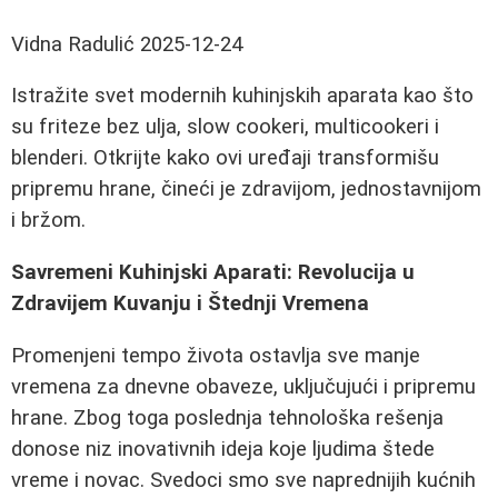
Vidna Radulić
2025-12-24
Istražite svet modernih kuhinjskih aparata kao što
su friteze bez ulja, slow cookeri, multicookeri i
blenderi. Otkrijte kako ovi uređaji transformišu
pripremu hrane, čineći je zdravijom, jednostavnijom
i bržom.
Savremeni Kuhinjski Aparati: Revolucija u
Zdravijem Kuvanju i Štednji Vremena
Promenjeni tempo života ostavlja sve manje
vremena za dnevne obaveze, uključujući i pripremu
hrane. Zbog toga poslednja tehnološka rešenja
donose niz inovativnih ideja koje ljudima štede
vreme i novac. Svedoci smo sve naprednijih kućnih