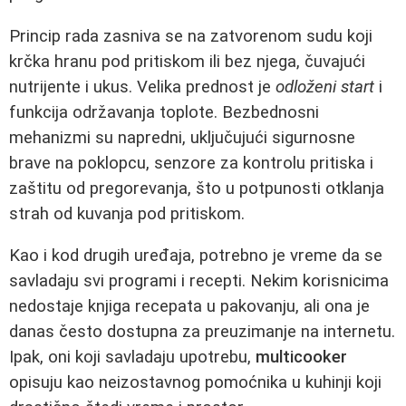
Princip rada zasniva se na zatvorenom sudu koji
krčka hranu pod pritiskom ili bez njega, čuvajući
nutrijente i ukus. Velika prednost je
odloženi start
i
funkcija održavanja toplote. Bezbednosni
mehanizmi su napredni, uključujući sigurnosne
brave na poklopcu, senzore za kontrolu pritiska i
zaštitu od pregorevanja, što u potpunosti otklanja
strah od kuvanja pod pritiskom.
Kao i kod drugih uređaja, potrebno je vreme da se
savladaju svi programi i recepti. Nekim korisnicima
nedostaje knjiga recepata u pakovanju, ali ona je
danas često dostupna za preuzimanje na internetu.
Ipak, oni koji savladaju upotrebu,
multicooker
opisuju kao neizostavnog pomoćnika u kuhinji koji