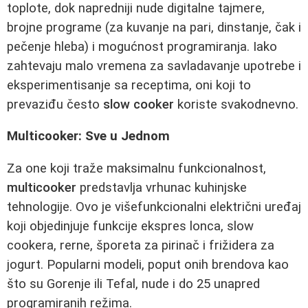
toplote, dok napredniji nude digitalne tajmere,
brojne programe (za kuvanje na pari, dinstanje, čak i
pečenje hleba) i mogućnost programiranja. Iako
zahtevaju malo vremena za savladavanje upotrebe i
eksperimentisanje sa receptima, oni koji to
prevaziđu često
slow cooker
koriste svakodnevno.
Multicooker: Sve u Jednom
Za one koji traže maksimalnu funkcionalnost,
multicooker
predstavlja vrhunac kuhinjske
tehnologije. Ovo je višefunkcionalni električni uređaj
koji objedinjuje funkcije ekspres lonca, slow
cookera, rerne, šporeta za pirinač i frižidera za
jogurt. Popularni modeli, poput onih brendova kao
što su Gorenje ili Tefal, nude i do 25 unapred
programiranih režima.