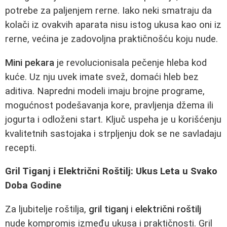
potrebe za paljenjem rerne. Iako neki smatraju da
kolači iz ovakvih aparata nisu istog ukusa kao oni iz
rerne, većina je zadovoljna praktičnošću koju nude.
Mini pekara
je revolucionisala pečenje hleba kod
kuće. Uz nju uvek imate svež, domaći hleb bez
aditiva. Napredni modeli imaju brojne programe,
mogućnost podešavanja kore, pravljenja džema ili
jogurta i odloženi start. Ključ uspeha je u korišćenju
kvalitetnih sastojaka i strpljenju dok se ne savladaju
recepti.
Gril Tiganj i Električni Roštilj: Ukus Leta u Svako
Doba Godine
Za ljubitelje roštilja,
gril tiganj
i
električni roštilj
nude kompromis između ukusa i praktičnosti. Gril