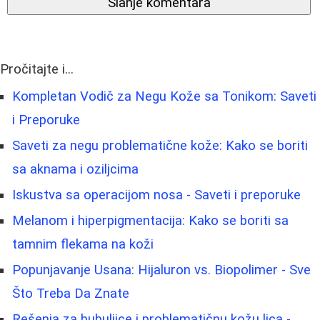
Slanje komentara
Pročitajte i...
Kompletan Vodič za Negu Kože sa Tonikom: Saveti
i Preporuke
Saveti za negu problematične kože: Kako se boriti
sa aknama i oziljcima
Iskustva sa operacijom nosa - Saveti i preporuke
Melanom i hiperpigmentacija: Kako se boriti sa
tamnim flekama na koži
Popunjavanje Usana: Hijaluron vs. Biopolimer - Sve
Što Treba Da Znate
Rešenja za bubuljice i problematičnu kožu lica -