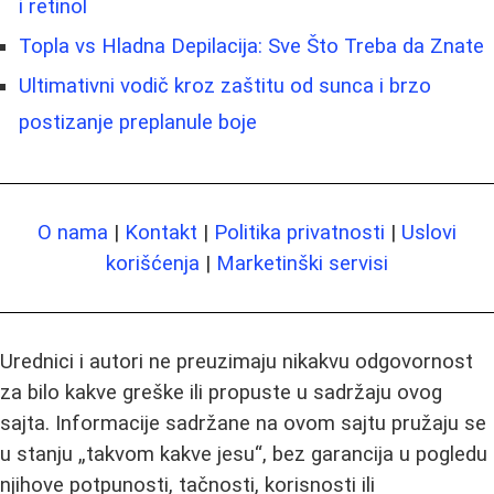
i retinol
Topla vs Hladna Depilacija: Sve Što Treba da Znate
Ultimativni vodič kroz zaštitu od sunca i brzo
postizanje preplanule boje
O nama
|
Kontakt
|
Politika privatnosti
|
Uslovi
korišćenja
|
Marketinški servisi
Urednici i autori ne preuzimaju nikakvu odgovornost
za bilo kakve greške ili propuste u sadržaju ovog
sajta. Informacije sadržane na ovom sajtu pružaju se
u stanju „takvom kakve jesu“, bez garancija u pogledu
njihove potpunosti, tačnosti, korisnosti ili