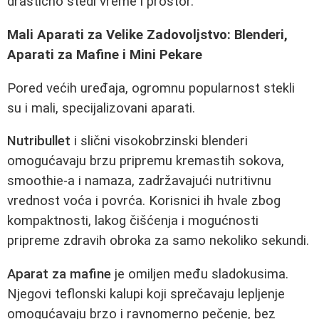
drastično štedi vreme i prostor.
Mali Aparati za Velike Zadovoljstvo: Blenderi,
Aparati za Mafine i Mini Pekare
Pored većih uređaja, ogromnu popularnost stekli
su i mali, specijalizovani aparati.
Nutribullet
i slični visokobrzinski blenderi
omogućavaju brzu pripremu kremastih sokova,
smoothie-a i namaza, zadržavajući nutritivnu
vrednost voća i povrća. Korisnici ih hvale zbog
kompaktnosti, lakog čišćenja i mogućnosti
pripreme zdravih obroka za samo nekoliko sekundi.
Aparat za mafine
je omiljen među sladokusima.
Njegovi teflonski kalupi koji sprečavaju lepljenje
omogućavaju brzo i ravnomerno pečenje, bez