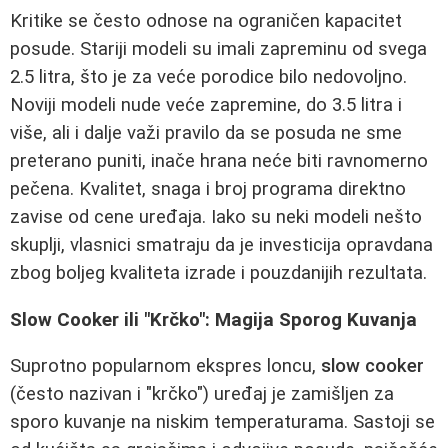
Kritike se često odnose na ograničen kapacitet
posude. Stariji modeli su imali zapreminu od svega
2.5 litra, što je za veće porodice bilo nedovoljno.
Noviji modeli nude veće zapremine, do 3.5 litra i
više, ali i dalje važi pravilo da se posuda ne sme
preterano puniti, inače hrana neće biti ravnomerno
pečena. Kvalitet, snaga i broj programa direktno
zavise od cene uređaja. Iako su neki modeli nešto
skuplji, vlasnici smatraju da je investicija opravdana
zbog boljeg kvaliteta izrade i pouzdanijih rezultata.
Slow Cooker ili "Krčko": Magija Sporog Kuvanja
Suprotno popularnom ekspres loncu,
slow cooker
(često nazivan i "krčko") uređaj je zamišljen za
sporo kuvanje na niskim temperaturama. Sastoji se