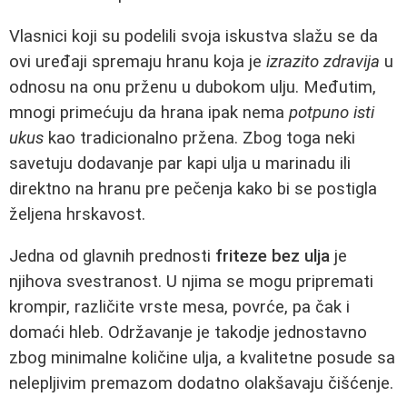
Vlasnici koji su podelili svoja iskustva slažu se da
ovi uređaji spremaju hranu koja je
izrazito zdravija
u
odnosu na onu prženu u dubokom ulju. Međutim,
mnogi primećuju da hrana ipak nema
potpuno isti
ukus
kao tradicionalno pržena. Zbog toga neki
savetuju dodavanje par kapi ulja u marinadu ili
direktno na hranu pre pečenja kako bi se postigla
željena hrskavost.
Jedna od glavnih prednosti
friteze bez ulja
je
njihova svestranost. U njima se mogu pripremati
krompir, različite vrste mesa, povrće, pa čak i
domaći hleb. Održavanje je takodje jednostavno
zbog minimalne količine ulja, a kvalitetne posude sa
nelepljivim premazom dodatno olakšavaju čišćenje.