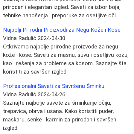
prirodan i elegantan izgled. Saveti za izbor boja,
tehnike nanošenja i preporuke za osetljive oči.
Najbolji Prirodni Proizvodi za Negu Kože i Kose
Vidna Radulić
2024-04-30
Otkrivamo najbolje prirodne proizvode za negu
kože i kose. Saveti za masnu, suvu i osetljivu kožu,
kao i rešenja za probleme sa kosom. Saznajte šta
koristiti za savršen izgled.
Profesionalni Saveti za Savršenu Šminku
Vidna Radulić
2024-04-26
Saznajte najbolje savete za šminkanje očiju,
trepavica, obrva i usana. Kako koristiti puder,
maskaru, senke i karmin za prirodan i savršen
izgled.