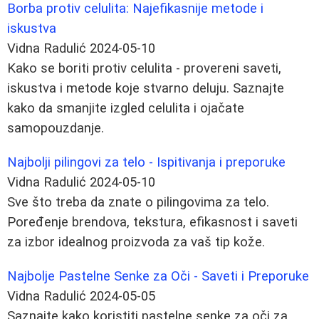
Borba protiv celulita: Najefikasnije metode i
iskustva
Vidna Radulić
2024-05-10
Kako se boriti protiv celulita - provereni saveti,
iskustva i metode koje stvarno deluju. Saznajte
kako da smanjite izgled celulita i ojačate
samopouzdanje.
Najbolji pilingovi za telo - Ispitivanja i preporuke
Vidna Radulić
2024-05-10
Sve što treba da znate o pilingovima za telo.
Poređenje brendova, tekstura, efikasnost i saveti
za izbor idealnog proizvoda za vaš tip kože.
Najbolje Pastelne Senke za Oči - Saveti i Preporuke
Vidna Radulić
2024-05-05
Saznajte kako koristiti pastelne senke za oči za