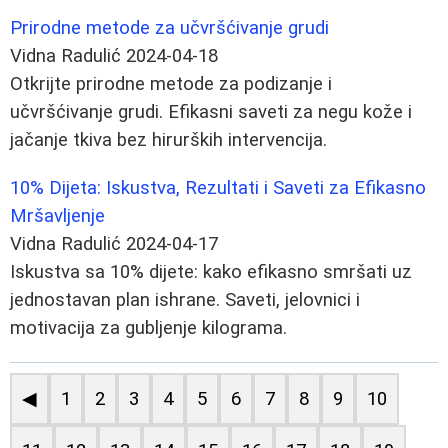
Prirodne metode za učvršćivanje grudi
Vidna Radulić
2024-04-18
Otkrijte prirodne metode za podizanje i
učvršćivanje grudi. Efikasni saveti za negu kože i
jačanje tkiva bez hirurških intervencija.
10% Dijeta: Iskustva, Rezultati i Saveti za Efikasno
Mršavljenje
Vidna Radulić
2024-04-17
Iskustva sa 10% dijete: kako efikasno smršati uz
jednostavan plan ishrane. Saveti, jelovnici i
motivacija za gubljenje kilograma.
◀
1
2
3
4
5
6
7
8
9
10