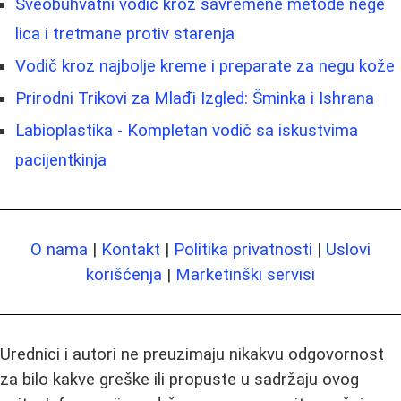
Sveobuhvatni vodič kroz savremene metode nege
lica i tretmane protiv starenja
Vodič kroz najbolje kreme i preparate za negu kože
Prirodni Trikovi za Mlađi Izgled: Šminka i Ishrana
Labioplastika - Kompletan vodič sa iskustvima
pacijentkinja
O nama
|
Kontakt
|
Politika privatnosti
|
Uslovi
korišćenja
|
Marketinški servisi
Urednici i autori ne preuzimaju nikakvu odgovornost
za bilo kakve greške ili propuste u sadržaju ovog