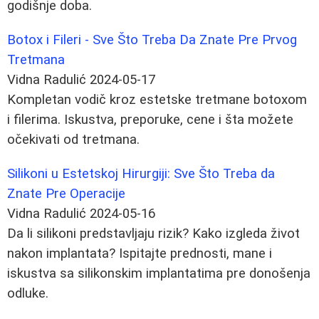
godišnje doba.
Botox i Fileri - Sve Što Treba Da Znate Pre Prvog
Tretmana
Vidna Radulić
2024-05-17
Kompletan vodič kroz estetske tretmane botoxom
i filerima. Iskustva, preporuke, cene i šta možete
očekivati od tretmana.
Silikoni u Estetskoj Hirurgiji: Sve Što Treba da
Znate Pre Operacije
Vidna Radulić
2024-05-16
Da li silikoni predstavljaju rizik? Kako izgleda život
nakon implantata? Ispitajte prednosti, mane i
iskustva sa silikonskim implantatima pre donošenja
odluke.