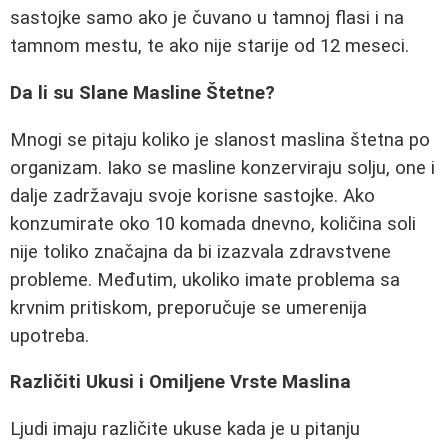
sastojke samo ako je čuvano u tamnoj flasi i na
tamnom mestu, te ako nije starije od 12 meseci.
Da li su Slane Masline Štetne?
Mnogi se pitaju koliko je slanost maslina štetna po
organizam. Iako se masline konzerviraju solju, one i
dalje zadržavaju svoje korisne sastojke. Ako
konzumirate oko 10 komada dnevno, količina soli
nije toliko značajna da bi izazvala zdravstvene
probleme. Međutim, ukoliko imate problema sa
krvnim pritiskom, preporučuje se umerenija
upotreba.
Različiti Ukusi i Omiljene Vrste Maslina
Ljudi imaju različite ukuse kada je u pitanju