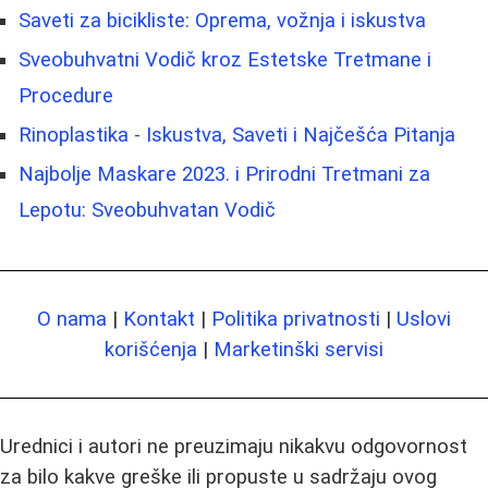
Saveti za bicikliste: Oprema, vožnja i iskustva
Sveobuhvatni Vodič kroz Estetske Tretmane i
Procedure
Rinoplastika - Iskustva, Saveti i Najčešća Pitanja
Najbolje Maskare 2023. i Prirodni Tretmani za
Lepotu: Sveobuhvatan Vodič
O nama
|
Kontakt
|
Politika privatnosti
|
Uslovi
korišćenja
|
Marketinški servisi
Urednici i autori ne preuzimaju nikakvu odgovornost
za bilo kakve greške ili propuste u sadržaju ovog