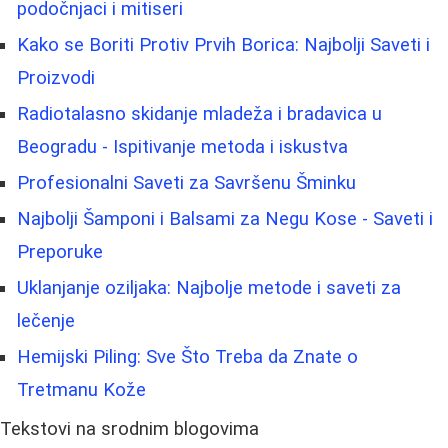
podočnjaci i mitiseri
Kako se Boriti Protiv Prvih Borica: Najbolji Saveti i
Proizvodi
Radiotalasno skidanje mladeža i bradavica u
Beogradu - Ispitivanje metoda i iskustva
Profesionalni Saveti za Savršenu Šminku
Najbolji Šamponi i Balsami za Negu Kose - Saveti i
Preporuke
Uklanjanje oziljaka: Najbolje metode i saveti za
lečenje
Hemijski Piling: Sve Što Treba da Znate o
Tretmanu Kože
Tekstovi na srodnim blogovima