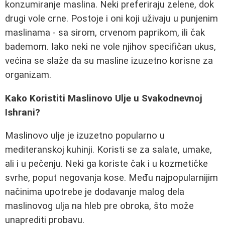
konzumiranje maslina. Neki preferiraju zelene, dok
drugi vole crne. Postoje i oni koji uživaju u punjenim
maslinama - sa sirom, crvenom paprikom, ili čak
bademom. Iako neki ne vole njihov specifičan ukus,
većina se slaže da su masline izuzetno korisne za
organizam.
Kako Koristiti Maslinovo Ulje u Svakodnevnoj
Ishrani?
Maslinovo ulje je izuzetno popularno u
mediteranskoj kuhinji. Koristi se za salate, umake,
ali i u pečenju. Neki ga koriste čak i u kozmetičke
svrhe, poput negovanja kose. Među najpopularnijim
načinima upotrebe je dodavanje malog dela
maslinovog ulja na hleb pre obroka, što može
unaprediti probavu.