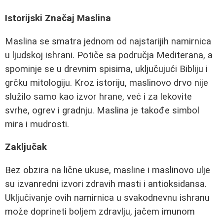
Istorijski Značaj Maslina
Maslina se smatra jednom od najstarijih namirnica
u ljudskoj ishrani. Potiče sa područja Mediterana, a
spominje se u drevnim spisima, uključujući Bibliju i
grčku mitologiju. Kroz istoriju, maslinovo drvo nije
služilo samo kao izvor hrane, već i za lekovite
svrhe, ogrev i gradnju. Maslina je takođe simbol
mira i mudrosti.
Zaključak
Bez obzira na lične ukuse, masline i maslinovo ulje
su izvanredni izvori zdravih masti i antioksidansa.
Uključivanje ovih namirnica u svakodnevnu ishranu
može doprineti boljem zdravlju, jačem imunom