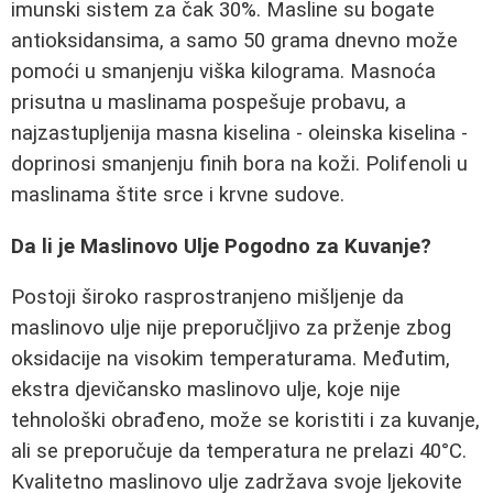
imunski sistem za čak 30%. Masline su bogate
antioksidansima, a samo 50 grama dnevno može
pomoći u smanjenju viška kilograma. Masnoća
prisutna u maslinama pospešuje probavu, a
najzastupljenija masna kiselina - oleinska kiselina -
doprinosi smanjenju finih bora na koži. Polifenoli u
maslinama štite srce i krvne sudove.
Da li je Maslinovo Ulje Pogodno za Kuvanje?
Postoji široko rasprostranjeno mišljenje da
maslinovo ulje nije preporučljivo za prženje zbog
oksidacije na visokim temperaturama. Međutim,
ekstra djevičansko maslinovo ulje, koje nije
tehnološki obrađeno, može se koristiti i za kuvanje,
ali se preporučuje da temperatura ne prelazi 40°C.
Kvalitetno maslinovo ulje zadržava svoje ljekovite