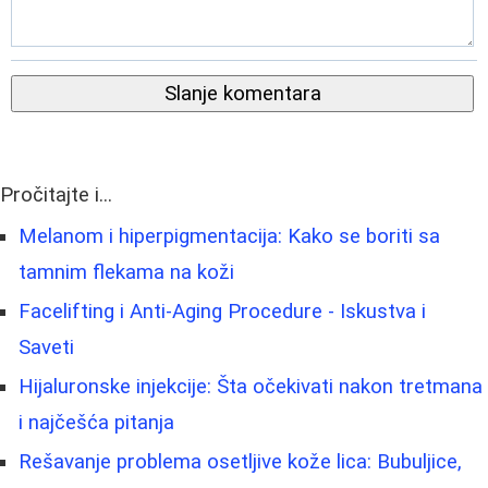
Slanje komentara
Pročitajte i...
Melanom i hiperpigmentacija: Kako se boriti sa
tamnim flekama na koži
Facelifting i Anti-Aging Procedure - Iskustva i
Saveti
Hijaluronske injekcije: Šta očekivati nakon tretmana
i najčešća pitanja
Rešavanje problema osetljive kože lica: Bubuljice,