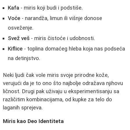
Kafa
- miris koji budi i podstiše.
Voće
- narandža, limun ili višnje donose
osveženje.
Svež veš
- miris čistoće i udobnosti.
Kiflice
- toplina domaćeg hleba koja nas podseća
na detinjstvo.
Neki ljudi čak vole miris svoje prirodne kože,
verujući da je to ono što najbolje odražava njihovu
ličnost. Drugi pak uživaju u eksperimentisanju sa
različitim kombinacijama, od kupke za telo do
laganih sprejeva.
Miris kao Deo Identiteta