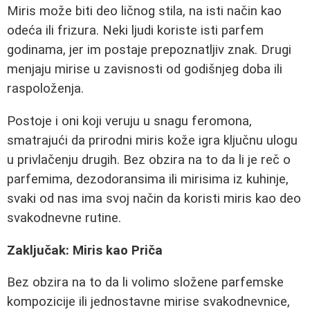
Miris može biti deo ličnog stila, na isti način kao
odeća ili frizura. Neki ljudi koriste isti parfem
godinama, jer im postaje prepoznatljiv znak. Drugi
menjaju mirise u zavisnosti od godišnjeg doba ili
raspoloženja.
Postoje i oni koji veruju u snagu feromona,
smatrajući da prirodni miris kože igra ključnu ulogu
u privlačenju drugih. Bez obzira na to da li je reč o
parfemima, dezodoransima ili mirisima iz kuhinje,
svaki od nas ima svoj način da koristi miris kao deo
svakodnevne rutine.
Zaključak: Miris kao Priča
Bez obzira na to da li volimo složene parfemske
kompozicije ili jednostavne mirise svakodnevnice,