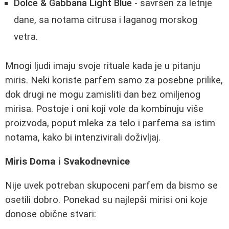
Dolce & Gabbana Light Blue
- savršen za letnje
dane, sa notama citrusa i laganog morskog
vetra.
Mnogi ljudi imaju svoje rituale kada je u pitanju
miris. Neki koriste parfem samo za posebne prilike,
dok drugi ne mogu zamisliti dan bez omiljenog
mirisa. Postoje i oni koji vole da kombinuju više
proizvoda, poput mleka za telo i parfema sa istim
notama, kako bi intenzivirali doživljaj.
Miris Doma i Svakodnevnice
Nije uvek potreban skupoceni parfem da bismo se
osetili dobro. Ponekad su najlepši mirisi oni koje
donose obične stvari: