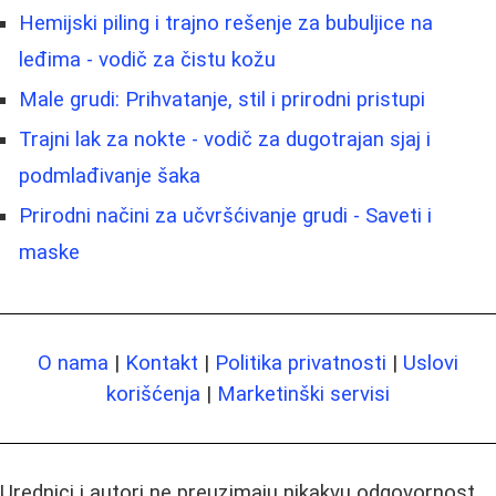
Hemijski piling i trajno rešenje za bubuljice na
leđima - vodič za čistu kožu
Male grudi: Prihvatanje, stil i prirodni pristupi
Trajni lak za nokte - vodič za dugotrajan sjaj i
podmlađivanje šaka
Prirodni načini za učvršćivanje grudi - Saveti i
maske
O nama
|
Kontakt
|
Politika privatnosti
|
Uslovi
korišćenja
|
Marketinški servisi
Urednici i autori ne preuzimaju nikakvu odgovornost