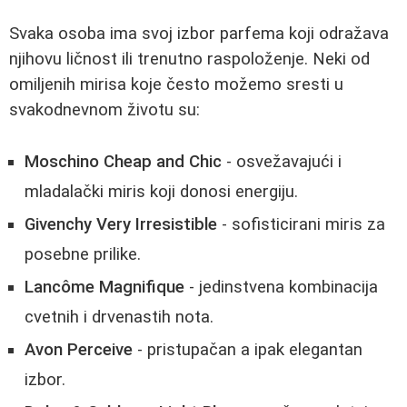
Svaka osoba ima svoj izbor parfema koji odražava
njihovu ličnost ili trenutno raspoloženje. Neki od
omiljenih mirisa koje često možemo sresti u
svakodnevnom životu su:
Moschino Cheap and Chic
- osvežavajući i
mladalački miris koji donosi energiju.
Givenchy Very Irresistible
- sofisticirani miris za
posebne prilike.
Lancôme Magnifique
- jedinstvena kombinacija
cvetnih i drvenastih nota.
Avon Perceive
- pristupačan a ipak elegantan
izbor.