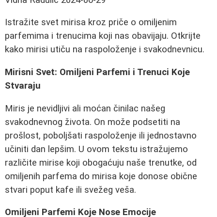
Istražite svet mirisa kroz priče o omiljenim
parfemima i trenucima koji nas obavijaju. Otkrijte
kako mirisi utiču na raspoloženje i svakodnevnicu.
Mirisni Svet: Omiljeni Parfemi i Trenuci Koje
Stvaraju
Miris je nevidljivi ali moćan činilac našeg
svakodnevnog života. On može podsetiti na
prošlost, poboljšati raspoloženje ili jednostavno
učiniti dan lepšim. U ovom tekstu istražujemo
različite mirise koji obogaćuju naše trenutke, od
omiljenih parfema do mirisa koje donose obične
stvari poput kafe ili svežeg veša.
Omiljeni Parfemi Koje Nose Emocije