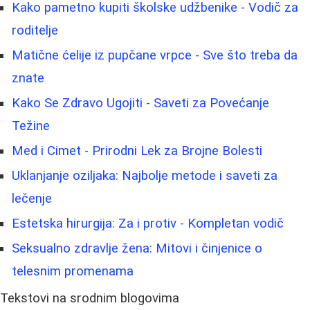
Kako pametno kupiti školske udžbenike - Vodič za
roditelje
Matične ćelije iz pupčane vrpce - Sve što treba da
znate
Kako Se Zdravo Ugojiti - Saveti za Povećanje
Težine
Med i Cimet - Prirodni Lek za Brojne Bolesti
Uklanjanje oziljaka: Najbolje metode i saveti za
lečenje
Estetska hirurgija: Za i protiv - Kompletan vodič
Seksualno zdravlje žena: Mitovi i činjenice o
telesnim promenama
Tekstovi na srodnim blogovima