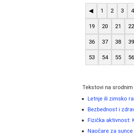
◀
1
2
3
19
20
21
2
36
37
38
3
53
54
55
5
Tekstovi na srodnim
Letnje ili zimsko r
Bezbednost i zdravl
Fizička aktivnost: 
Naočare za sunce -