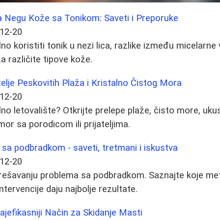
 Negu Kože sa Tonikom: Saveti i Preporuke
12-20
no koristiti tonik u nezi lica, razlike između micelarne 
a različite tipove kože.
telje Peskovitih Plaža i Kristalno Čistog Mora
12-20
no letovalište? Otkrijte prelepe plaže, čisto more, uku
r sa porodicom ili prijateljima.
 sa podbradkom - saveti, tretmani i iskustva
12-20
rešavanju problema sa podbradkom. Saznajte koje met
intervencije daju najbolje rezultate.
ajefikasniji Način za Skidanje Masti