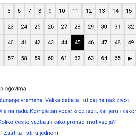
4
5
6
7
8
9
10
11
12
13
14
15
2
23
24
25
26
27
28
29
30
31
32
9
40
41
42
43
44
45
46
47
48
49
6
57
58
59
60
61
62
63
64
65
▶
 blogovima
ačunanje vremena: Velika debata i uticaj na naš život
je na radu: Kompletan vodič kroz ispit, karijeru i zako
Koliko često vežbati i kako pronaći motivaciju?
 Zaštita i stil u jednom