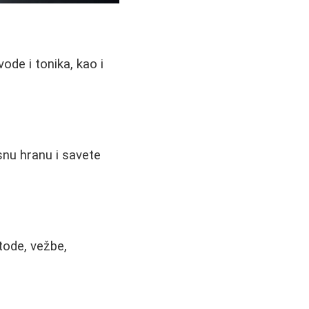
vode i tonika, kao i
snu hranu i savete
ode, vežbe,