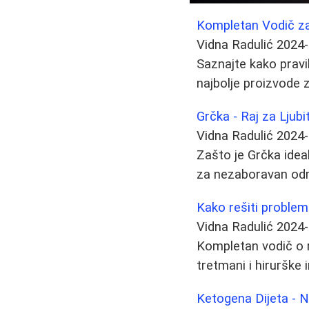
Kompletan Vodič za
Vidna Radulić
2024-
Saznajte kako pravil
najbolje proizvode z
Grčka - Raj za Ljubi
Vidna Radulić
2024-
Zašto je Grčka ideal
za nezaboravan odmo
Kako rešiti problem
Vidna Radulić
2024-
Kompletan vodič o 
tretmani i hirurške 
Ketogena Dijeta - N