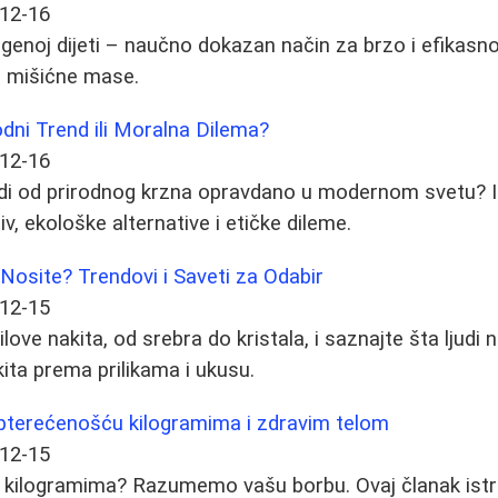
12-16
genoj dijeti – naučno dokazan način za brzo i efikasn
a mišićne mase.
dni Trend ili Moralna Dilema?
12-16
undi od prirodnog krzna opravdano u modernom svetu? 
v, ekološke alternative i etičke dileme.
 Nosite? Trendovi i Saveti za Odabir
12-15
tilove nakita, od srebra do kristala, i saznajte šta ljudi 
kita prema prilikama i ukusu.
opterećenošću kilogramima i zdravim telom
12-15
i kilogramima? Razumemo vašu borbu. Ovaj članak istra