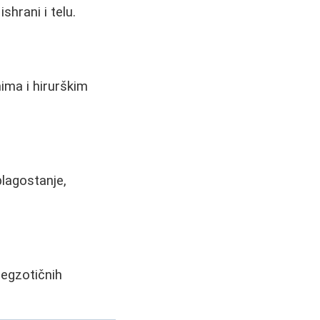
shrani i telu.
ima i hirurškim
lagostanje,
 egzotičnih