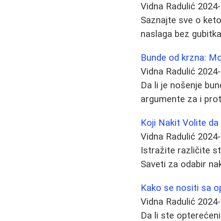
Vidna Radulić
2024-
Saznajte sve o keto
naslaga bez gubitk
Bunde od krzna: Mo
Vidna Radulić
2024-
Da li je nošenje b
argumente za i proti
Koji Nakit Volite da
Vidna Radulić
2024-
Istražite različite s
Saveti za odabir na
Kako se nositi sa 
Vidna Radulić
2024-
Da li ste opterećen