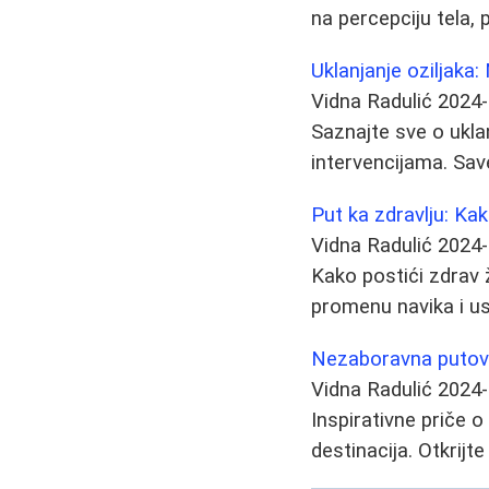
na percepciju tela, 
Uklanjanje oziljaka:
Vidna Radulić
2024-
Saznajte sve o ukla
intervencijama. Save
Put ka zdravlju: Kak
Vidna Radulić
2024-
Kako postići zdrav 
promenu navika i us
Nezaboravna putovanj
Vidna Radulić
2024-
Inspirativne priče 
destinacija. Otkrij