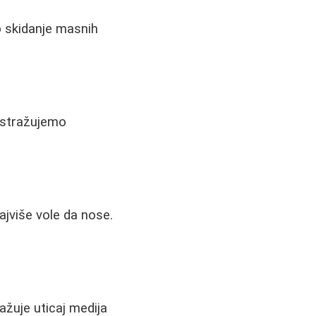
o skidanje masnih
Istražujemo
najviše vole da nose.
žuje uticaj medija