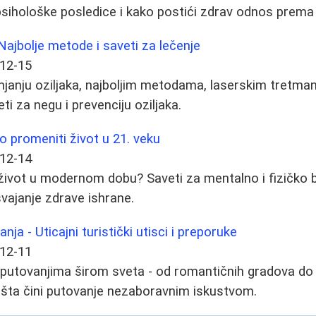
psihološke posledice i kako postići zdrav odnos prema i
 Najbolje metode i saveti za lečenje
12-15
njanju oziljaka, najboljim metodama, laserskim tretman
ti za negu i prevenciju oziljaka.
o promeniti život u 21. veku
12-14
život u modernom dobu? Saveti za mentalno i fizičko b
vajanje zdrave ishrane.
a - Uticajni turistički utisci i preporuke
12-11
o putovanjima širom sveta - od romantičnih gradova do
te šta čini putovanje nezaboravnim iskustvom.