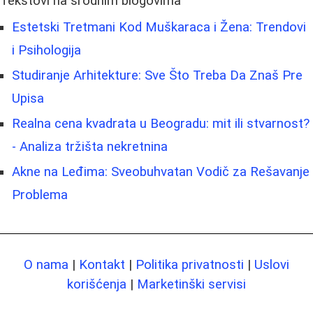
Tekstovi na srodnim blogovima
Estetski Tretmani Kod Muškaraca i Žena: Trendovi
i Psihologija
Studiranje Arhitekture: Sve Što Treba Da Znaš Pre
Upisa
Realna cena kvadrata u Beogradu: mit ili stvarnost?
- Analiza tržišta nekretnina
Akne na Leđima: Sveobuhvatan Vodič za Rešavanje
Problema
O nama
|
Kontakt
|
Politika privatnosti
|
Uslovi
korišćenja
|
Marketinški servisi