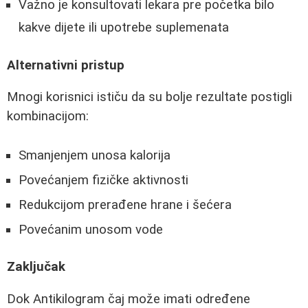
Važno je konsultovati lekara pre početka bilo
kakve dijete ili upotrebe suplemenata
Alternativni pristup
Mnogi korisnici ističu da su bolje rezultate postigli
kombinacijom:
Smanjenjem unosa kalorija
Povećanjem fizičke aktivnosti
Redukcijom prerađene hrane i šećera
Povećanim unosom vode
Zaključak
Dok Antikilogram čaj može imati određene