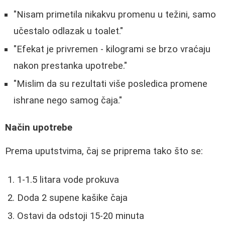
"Nisam primetila nikakvu promenu u težini, samo
učestalo odlazak u toalet."
"Efekat je privremen - kilogrami se brzo vraćaju
nakon prestanka upotrebe."
"Mislim da su rezultati više posledica promene
ishrane nego samog čaja."
Način upotrebe
Prema uputstvima, čaj se priprema tako što se:
1-1.5 litara vode prokuva
Doda 2 supene kašike čaja
Ostavi da odstoji 15-20 minuta