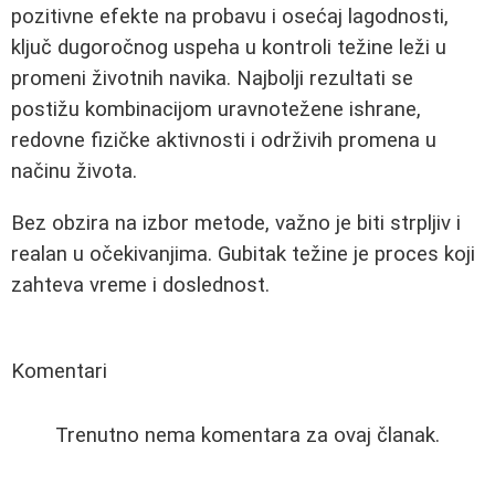
pozitivne efekte na probavu i osećaj lagodnosti,
ključ dugoročnog uspeha u kontroli težine leži u
promeni životnih navika. Najbolji rezultati se
postižu kombinacijom uravnotežene ishrane,
redovne fizičke aktivnosti i održivih promena u
načinu života.
Bez obzira na izbor metode, važno je biti strpljiv i
realan u očekivanjima. Gubitak težine je proces koji
zahteva vreme i doslednost.
Komentari
Trenutno nema komentara za ovaj članak.