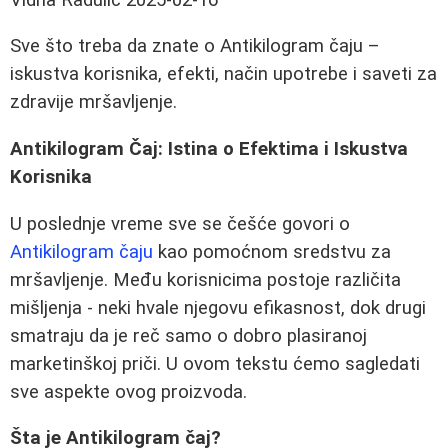
Sve što treba da znate o Antikilogram čaju –
iskustva korisnika, efekti, način upotrebe i saveti za
zdravije mršavljenje.
Antikilogram Čaj: Istina o Efektima i Iskustva
Korisnika
U poslednje vreme sve se češće govori o
Antikilogram čaju
kao pomoćnom sredstvu za
mršavljenje. Među korisnicima postoje različita
mišljenja - neki hvale njegovu efikasnost, dok drugi
smatraju da je reč samo o dobro plasiranoj
marketinškoj priči. U ovom tekstu ćemo sagledati
sve aspekte ovog proizvoda.
Šta je Antikilogram čaj?