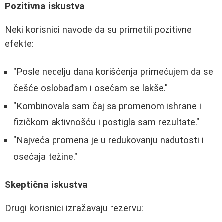
Pozitivna iskustva
Neki korisnici navode da su primetili pozitivne
efekte:
"Posle nedelju dana korišćenja primećujem da se
češće oslobađam i osećam se lakše."
"Kombinovala sam čaj sa promenom ishrane i
fizičkom aktivnošću i postigla sam rezultate."
"Najveća promena je u redukovanju nadutosti i
osećaja težine."
Skeptična iskustva
Drugi korisnici izražavaju rezervu: