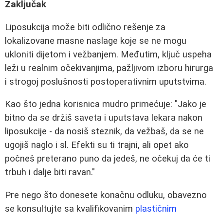
Zaključak
Liposukcija može biti odlično rešenje za
lokalizovane masne naslage koje se ne mogu
ukloniti dijetom i vežbanjem. Međutim, ključ uspeha
leži u realnim očekivanjima, pažljivom izboru hirurga
i strogoj poslušnosti postoperativnim uputstvima.
Kao što jedna korisnica mudro primećuje: "Jako je
bitno da se držiš saveta i uputstava lekara nakon
liposukcije - da nosiš steznik, da vežbaš, da se ne
ugojiš naglo i sl. Efekti su ti trajni, ali opet ako
počneš preterano puno da jedeš, ne očekuj da će ti
trbuh i dalje biti ravan."
Pre nego što donesete konačnu odluku, obavezno
se konsultujte sa kvalifikovanim
plastičnim