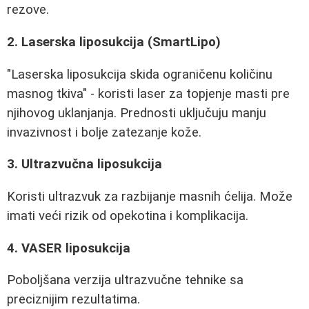
rezove.
2. Laserska liposukcija (SmartLipo)
"Laserska liposukcija skida ograničenu količinu
masnog tkiva" - koristi laser za topjenje masti pre
njihovog uklanjanja. Prednosti uključuju manju
invazivnost i bolje zatezanje kože.
3. Ultrazvučna liposukcija
Koristi ultrazvuk za razbijanje masnih ćelija. Može
imati veći rizik od opekotina i komplikacija.
4. VASER liposukcija
Poboljšana verzija ultrazvučne tehnike sa
preciznijim rezultatima.