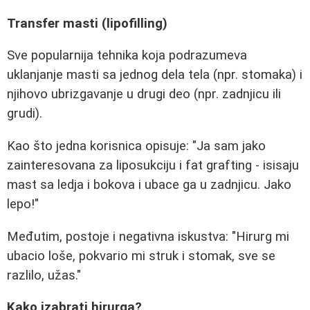
Transfer masti (lipofilling)
Sve popularnija tehnika koja podrazumeva
uklanjanje masti sa jednog dela tela (npr. stomaka) i
njihovo ubrizgavanje u drugi deo (npr. zadnjicu ili
grudi).
Kao što jedna korisnica opisuje: "Ja sam jako
zainteresovana za liposukciju i fat grafting - isisaju
mast sa ledja i bokova i ubace ga u zadnjicu. Jako
lepo!"
Međutim, postoje i negativna iskustva: "Hirurg mi
ubacio loše, pokvario mi struk i stomak, sve se
razlilo, užas."
Kako izabrati hirurga?