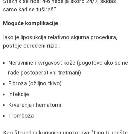
Steznik se nosi 4-6 nedelja skoro 24/7, skidaš
samo kad se tuširaš."
Moguće komplikacije
Iako je liposukcija relativno sigurna procedura,
postoje određeni rizici:
Neravnine i kvrgavost kože (pogotovo ako se ne
rade postoperativni tretmani)
Fibroza (ožiljno tkivo)
Infekcije
Krvarenja i hematomi
Tromboza
Kao što jedna korisnica upozorava: "Lipo ti uopšte