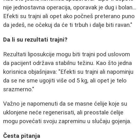
nije jednostavna operacija, oporavak je dug i bolan...
Efekti su trajni ali opet ako počneš preterano puno
da jedeš, ne očekuj da će ti trbuh i dalje biti ravan."
Da li su rezultati trajni?
Rezultati liposukcije mogu biti trajni pod uslovom
da pacijent održava stabilnu težinu. Kao što jedna
korisnica objašnjava: "Efekti su trajni ali napominju
da se ne sme ugojiti više od 5 kg, ali opet je telo
srazmerno."
Važno je napomenuti da se masne ćelije koje su
uklonjene neće regenerisati, ali preostale ćelije
mogu povećati svoju zapreminu u slučaju gojenja.
Česta pitanja