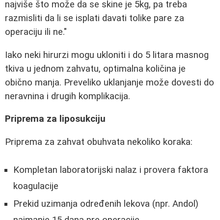
najviše što može da se skine je 5kg, pa treba
razmisliti da li se isplati davati tolike pare za
operaciju ili ne."
Iako neki hirurzi mogu ukloniti i do 5 litara masnog
tkiva u jednom zahvatu, optimalna količina je
obično manja. Preveliko uklanjanje može dovesti do
neravnina i drugih komplikacija.
Priprema za liposukciju
Priprema za zahvat obuhvata nekoliko koraka:
Kompletan laboratorijski nalaz i provera faktora
koagulacije
Prekid uzimanja određenih lekova (npr. Andol)
najmanje 15 dana pre operacije