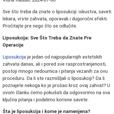
Sve što treba da znate o liposukciji: iskustva, saveti
lekara, vrste zahvata, oporavak i dugoročni efekti.
Pročitajte pre nego što se odlučite.
Liposukcija: Sve Što Treba da Znate Pre
Operacije
Liposukcija
je jedan od najpopularnijih estetskih
zahvata danas, ali i pored sve rasprostranjenosti,
postoji mnogo nedoumica i pitanja vezanih za ovu
proceduru. Da li ste razmišljali o liposukciji? Da li
poznajete nekoga ko je prošao kroz ovaj zahvat? U
ovom članku ćemo pokušati da odgovorimo na sva
ključna pitanja i podelimo korisne savete.
Šta je liposukcija i kome je namenjena?