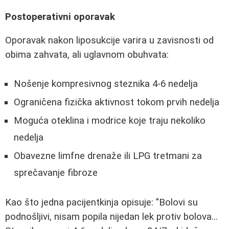
Postoperativni oporavak
Oporavak nakon liposukcije varira u zavisnosti od
obima zahvata, ali uglavnom obuhvata:
Nošenje kompresivnog steznika 4-6 nedelja
Ograničena fizička aktivnost tokom prvih nedelja
Moguća oteklina i modrice koje traju nekoliko
nedelja
Obavezne limfne drenaže ili LPG tretmani za
sprečavanje fibroze
Kao što jedna pacijentkinja opisuje: "Bolovi su
podnošljivi, nisam popila nijedan lek protiv bolova...