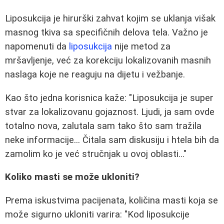
Liposukcija je hirurški zahvat kojim se uklanja višak
masnog tkiva sa specifičnih delova tela. Važno je
napomenuti da
liposukcija
nije metod za
mršavljenje, već za korekciju lokalizovanih masnih
naslaga koje ne reaguju na dijetu i vežbanje.
Kao što jedna korisnica kaže: "Liposukcija je super
stvar za lokalizovanu gojaznost. Ljudi, ja sam ovde
totalno nova, zalutala sam tako što sam tražila
neke informacije... Čitala sam diskusiju i htela bih da
zamolim ko je već stručnjak u ovoj oblasti..."
Koliko masti se može ukloniti?
Prema iskustvima pacijenata, količina masti koja se
može sigurno ukloniti varira: "Kod liposukcije