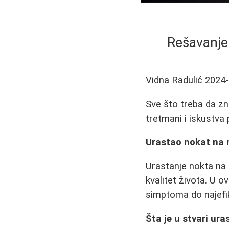
Rešavanje
Vidna Radulić
2024-
Sve što treba da zn
tretmani i iskustva
Urastao nokat na 
Urastanje nokta na 
kvalitet života. U 
simptoma do najefika
Šta je u stvari ur