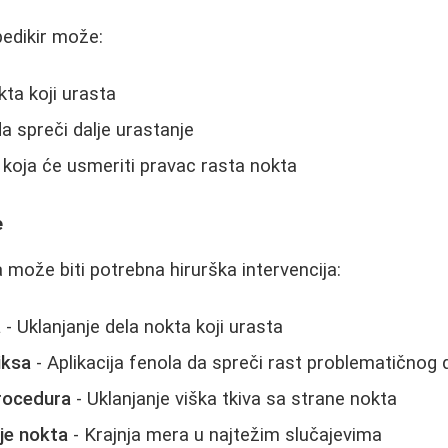
pedikir može:
kta koji urasta
a spreči dalje urastanje
 koja će usmeriti pravac rasta nokta
e
 može biti potrebna hirurška intervencija:
a
- Uklanjanje dela nokta koji urasta
iksa
- Aplikacija fenola da spreči rast problematičnog 
rocedura
- Uklanjanje viška tkiva sa strane nokta
je nokta
- Krajnja mera u najtežim slučajevima