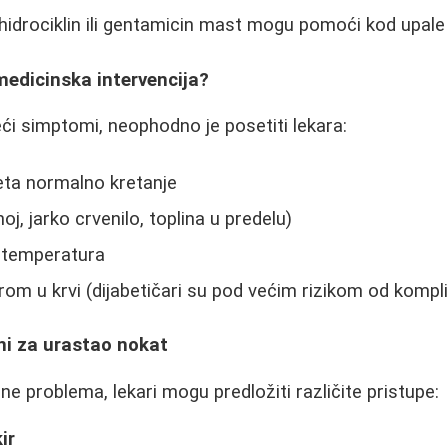
 hidrociklin ili gentamicin mast mogu pomoći kod upale
medicinska intervencija?
ći simptomi, neophodno je posetiti lekara:
eta normalno kretanje
noj, jarko crvenilo, toplina u predelu)
 temperatura
om u krvi (dijabetičari su pod većim rizikom od kompli
ni za urastao nokat
ne problema, lekari mogu predložiti različite pristupe:
ir