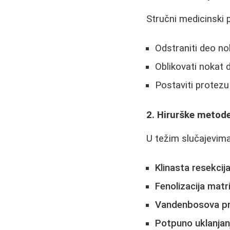
Stručni medicinski 
Odstraniti deo no
Oblikovati nokat d
Postaviti protezu
2. Hirurške metod
U težim slučajevima
Klinasta resekcij
Fenolizacija matr
Vandenbosova p
Potpuno uklanjan