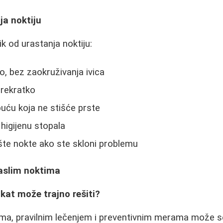
ja noktiju
ik od urastanja noktiju:
o, bez zaokruživanja ivica
prekratko
uću koja ne stišće prste
higijenu stopala
šte nokte ako ste skloni problemu
raslim noktima
okat može trajno rešiti?
ma, pravilnim lečenjem i preventivnim merama može se