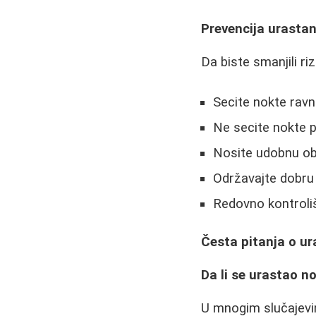
Prevencija urastan
Da biste smanjili riz
Secite nokte ravn
Ne secite nokte 
Nosite udobnu ob
Održavajte dobru 
Redovno kontroli
Česta pitanja o u
Da li se urastao n
U mnogim slučajevi