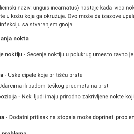
cinski naziv: unguis incarnatus) nastaje kada ivica no
e u kožu koja ga okružuje. Ovo može da izazove upalu, 
 infekciju sa stvaranjem gnoja.
tanja nokta
e noktiju
- Secenje noktiju u polukrug umesto ravno je
ća
- Uske cipele koje pritišću prste
Udarcima ili padom teškog predmeta na prst
ozicija
- Neki ljudi imaju prirodno zakrivljene nokte koji
na
- Dodatni pritisak na stopala može doprineti probl
i problema