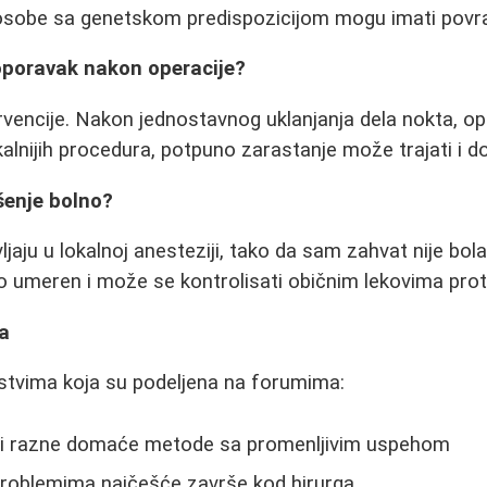
osobe sa genetskom predispozicijom mogu imati povr
oporavak nakon operacije?
ervencije. Nakon jednostavnog uklanjanja dela nokta, op
alnijih procedura, potpuno zarastanje može trajati i do
ešenje bolno?
ljaju u lokalnoj anesteziji, tako da sam zahvat nije bol
do umeren i može se kontrolisati običnim lekovima prot
ta
stvima koja su podeljena na forumima:
li razne domaće metode sa promenljivim uspehom
roblemima najčešće završe kod hirurga