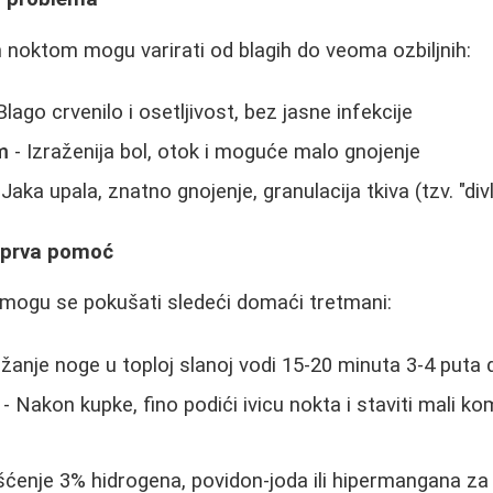
 noktom mogu varirati od blagih do veoma ozbiljnih:
Blago crvenilo i osetljivost, bez jasne infekcije
m
- Izraženija bol, otok i moguće malo gnojenje
 Jaka upala, znatno gnojenje, granulacija tkiva (tzv. "div
 prva pomoć
 mogu se pokušati sledeći domaći tretmani:
žanje noge u toploj slanoj vodi 15-20 minuta 3-4 puta
- Nakon kupke, fino podići ivicu nokta i staviti mali ko
šćenje 3% hidrogena, povidon-joda ili hipermangana za 