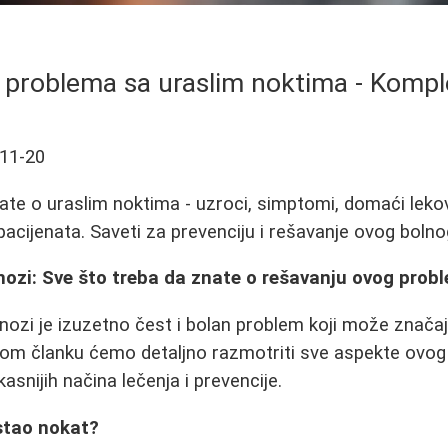
 problema sa uraslim noktima - Kompl
11-20
ate o uraslim noktima - uzroci, simptomi, domaći lekov
 pacijenata. Saveti za prevenciju i rešavanje ovog boln
nozi: Sve što treba da znate o rešavanju ovog prob
nozi je izuzetno čest i bolan problem koji može znača
ovom članku ćemo detaljno razmotriti sve aspekte ovog 
snijih načina lečenja i prevencije.
astao nokat?