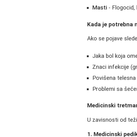
Masti
- Flogocid,
Kada je potrebna 
Ako se pojave slede
Jaka bol koja om
Znaci infekcije (g
Povišena telesna
Problemi sa šećer
Medicinski tretma
U zavisnosti od teži
1. Medicinski pedik