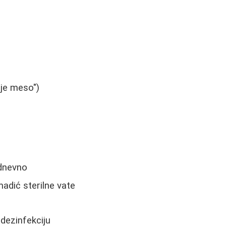
lje meso")
 dnevno
madić sterilne vate
dezinfekciju