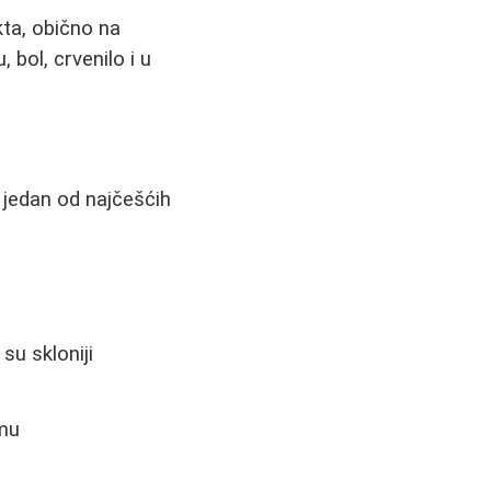
kta, obično na
bol, crvenilo i u
 jedan od najčešćih
 su skloniji
emu