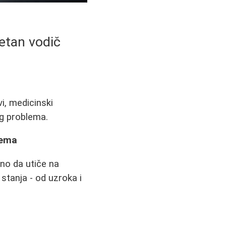
etan vodič
i, medicinski
og problema.
lema
jno da utiče na
stanja - od uzroka i