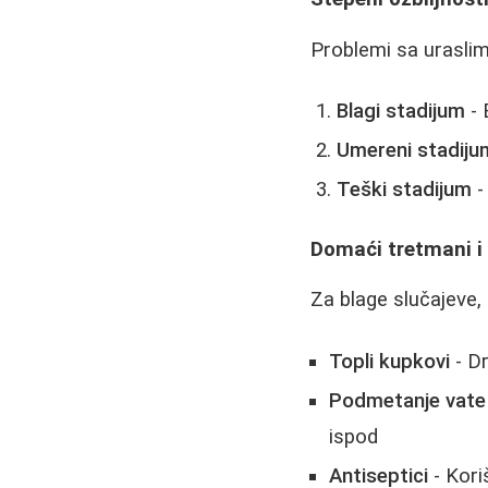
Problemi sa uraslim
Blagi stadijum
- 
Umereni stadiju
Teški stadijum
-
Domaći tretmani i
Za blage slučajeve,
Topli kupkovi
- Dr
Podmetanje vate
ispod
Antiseptici
- Kori