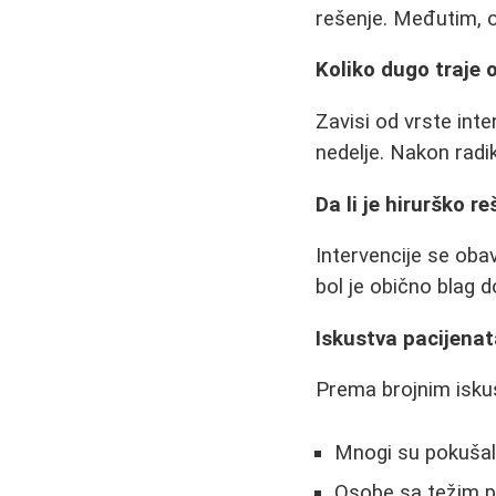
rešenje. Međutim, 
Koliko dugo traje 
Zavisi od vrste int
nedelje. Nakon radik
Da li je hirurško r
Intervencije se obav
bol je obično blag 
Iskustva pacijena
Prema brojnim isku
Mnogi su pokuša
Osobe sa težim p