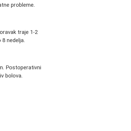
atne probleme.
oravak traje 1-2
 8 nedelja.
an. Postoperativni
iv bolova.