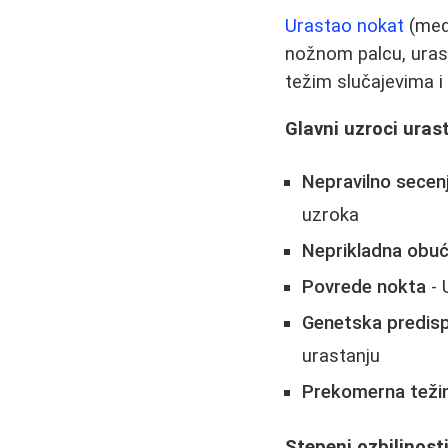
Urastao nokat
(medi
nožnom palcu, urast
težim slučajevima i
Glavni uzroci uras
Nepravilno secenj
uzroka
Neprikladna obu
Povrede nokta
- 
Genetska predisp
urastanju
Prekomerna teži
Stepeni ozbiljnost