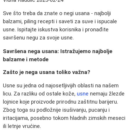
Sve što treba da znate o negi usana - najbolji
balzami, piling recepti i saveti za suve i ispucale
usne. Ispitajte iskustva korisnika i pronađite
savršenu negu za svoje usne.
Savršena nega usana: Istražujemo najbolje
balzame i metode
Zašto je nega usana toliko važna?
Usne su jedna od najosetljivijih oblasti na našem
licu. Za razliku od ostale kože,
usne
nemaju žlezde
lojnice koje proizvode prirodnu zaštitnu barijeru.
Zbog toga su podložnije isušivanju, pucanju i
iritacijama, posebno tokom hladnih zimskih meseci
ili letnje vrućine.