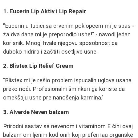
1. Eucerin Lip Aktiv i Lip Repair
"Eucerin u tubici sa crvenim poklopcem mi je spas -
za dva dana mi je preporodio usne!" - navodi jedan
korisnik. Mnogi hvale njegovu sposobnost da
duboko hidrira i zaštiti osetljive usne.
2. Blistex Lip Relief Cream
"Blistex mi je rešio problem ispucalih uglova usana
preko noći. Profesionalni šminkeri ga koriste da
omekšaju usne pre nanošenja karmina."
3. Alverde Neven balzam
Prirodni sastav sa nevenom i vitaminom E čini ovaj
balzam omiljenim kod onih koji preferirau organske