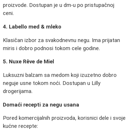
proizvode. Dostupan je u dm-u po pristupačnoj
ceni.
4. Labello med & mleko
Klasičan izbor za svakodnevnu negu. Ima prijatan
miris i dobro podnosi tokom cele godine.
5. Nuxe Rêve de Miel
Luksuzni balzam sa medom koji izuzetno dobro
neguje usne tokom noći. Dostupan u Lilly
drogerijama.
Domaći recepti za negu usana
Pored komercijalnih proizvoda, korisnici dele i svoje
kućne recepte: