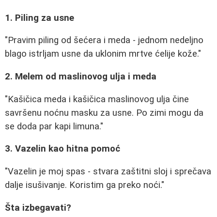
1. Piling za usne
"Pravim piling od šećera i meda - jednom nedeljno
blago istrljam usne da uklonim mrtve ćelije kože."
2. Melem od maslinovog ulja i meda
"Kašičica meda i kašičica maslinovog ulja čine
savršenu noćnu masku za usne. Po zimi mogu da
se doda par kapi limuna."
3. Vazelin kao hitna pomoć
"Vazelin je moj spas - stvara zaštitni sloj i sprečava
dalje isušivanje. Koristim ga preko noći."
Šta izbegavati?