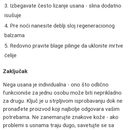
Izbegavate često lizanje usana - slina dodatno
isušuje
Pre noći nanesite deblji sloj regeneracionog
balzama
Redovno pravite blage pilinge da uklonite mrtve
ćelije
Zaključak
Nega usana je individualna - ono što odlično
funkcioniše za jednu osobu može biti neprikladno
za drugu. Ključ je u strpljivom isprobavanju dok ne
pronađete proizvod koji najbolje odgovara vašim
potrebama. Ne zanemarujte znakove kože - ako
problemi s usnama traju dugo, savetujte se sa